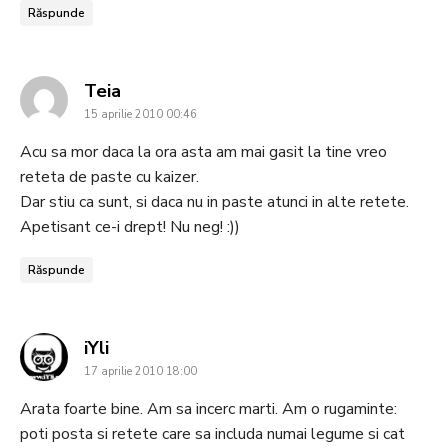
Răspunde
says:
Teia
15 aprilie 2010 00:46
Acu sa mor daca la ora asta am mai gasit la tine vreo
reteta de paste cu kaizer.
Dar stiu ca sunt, si daca nu in paste atunci in alte retete.
Apetisant ce-i drept! Nu neg! :))
Răspunde
says:
iYli
17 aprilie 2010 18:00
Arata foarte bine. Am sa incerc marti. Am o rugaminte:
poti posta si retete care sa includa numai legume si cat