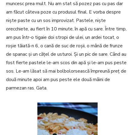
muncesc prea mult. Nu am stat să pozez pas cu pas dar
am făcut câteva poze cu produsul final. E vorba despre
niște paste cu un sos improvizat. Pastele, niște
orecchiete, au fiert în 10 minute, în apă cu sare. Între timp,
am pus într-o tigaie doi stropi de ulei, un ardei tocat, o
roșie tăiată-n 6, o cană de suc de roșii, o mână de frunze
de spanac și un cățel de usturoi. Și un pic de sare. Când au
fost fierte pastele le-am scos din apă și le-am pus peste
sos. Le-am lăsat să mai bolbolorsească împreună preț de
două minute apoi am pus peste ele două mâini de
parmezan ras. Gata.