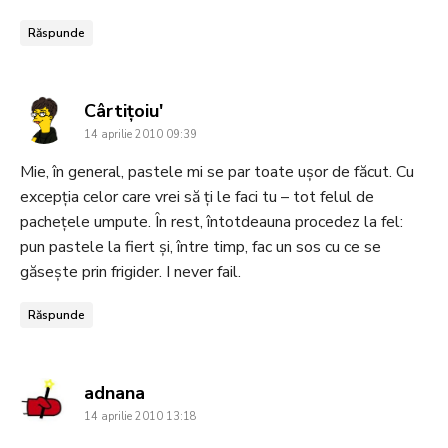
Răspunde
says:
Cârtiţoiu'
14 aprilie 2010 09:39
Mie, în general, pastele mi se par toate uşor de făcut. Cu
excepţia celor care vrei să ţi le faci tu – tot felul de
pacheţele umpute. În rest, întotdeauna procedez la fel:
pun pastele la fiert şi, între timp, fac un sos cu ce se
găseşte prin frigider. I never fail.
Răspunde
says:
adnana
14 aprilie 2010 13:18