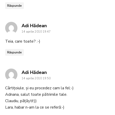
Răspunde
says:
Adi Hădean
14 aprilie 2010 19:47
Teia, care toate? :-)
Răspunde
says:
Adi Hădean
14 aprilie 2010 19:50
Cârtițoiule, și eu procedez cam la fel:-)
Adnana, salut toate pătrimile tale.
Claudiu, pățăști!:))
Lara, habar n-am la ce se referă:-)