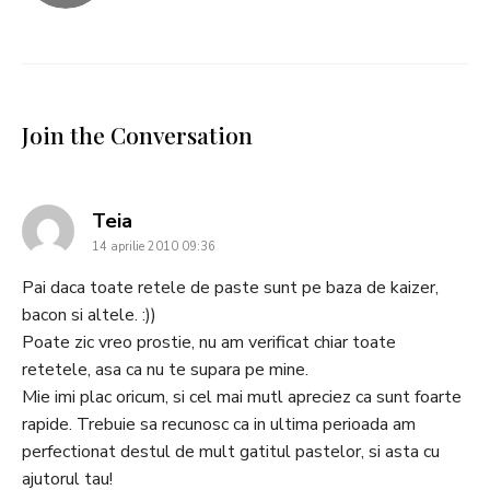
Join the Conversation
says:
Teia
14 aprilie 2010 09:36
Pai daca toate retele de paste sunt pe baza de kaizer,
bacon si altele. :))
Poate zic vreo prostie, nu am verificat chiar toate
retetele, asa ca nu te supara pe mine.
Mie imi plac oricum, si cel mai mutl apreciez ca sunt foarte
rapide. Trebuie sa recunosc ca in ultima perioada am
perfectionat destul de mult gatitul pastelor, si asta cu
ajutorul tau!