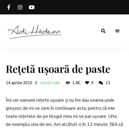
Rețete
Adi
fără
secrete
Hădean
Rețetă ușoară de paste
14 aprilie 2010
1.4K
0
13
USCĂTURI
Îmi cer oamenii rețete ușoare și nu îmi dau seama unde
greșesc de mi se cere în continuare asta, pentru că mie
toate rețetele de pe blogul meu mi se par ușoare. Uite,
de exemplu cina de ieri. Am alcătuit-o în 12 minute, fără să