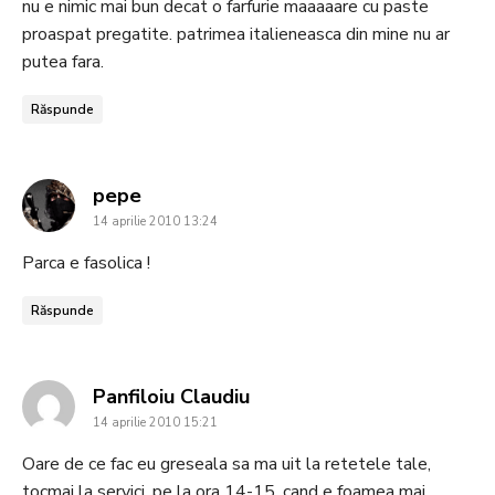
nu e nimic mai bun decat o farfurie maaaaare cu paste
proaspat pregatite. patrimea italieneasca din mine nu ar
putea fara.
Răspunde
says:
pepe
14 aprilie 2010 13:24
Parca e fasolica !
Răspunde
says:
Panfiloiu Claudiu
14 aprilie 2010 15:21
Oare de ce fac eu greseala sa ma uit la retetele tale,
tocmai la servici, pe la ora 14-15, cand e foamea mai