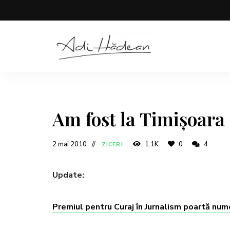
Rețete
Adi
fără
secrete
Hădean
Am fost la Timișoara
2 mai 2010
1.1K
0
4
ZICERI
Update:
Premiul pentru Curaj în Jurnalism poartă num