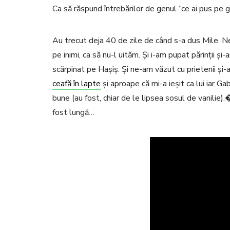
Ca să răspund întrebărilor de genul “ce ai pus pe g
Au trecut deja 40 de zile de când s-a dus Mile. 
pe inimi, ca să nu-l uităm. Și i-am pupat părinții ș
scărpinat pe Hașiș. Și ne-am văzut cu prietenii și-
ceafă în lapte
și aproape că mi-a ieșit ca lui iar Ga
bune (au fost, chiar de le lipsea sosul de vanilie)
fost lungă…