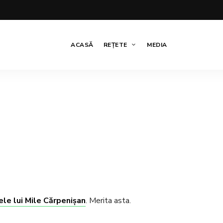
ACASĂ
REȚETE
MEDIA
ele lui Mile Cărpenișan
. Merita asta.