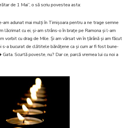
rătar de 1 Mai”, o să scriu povestea asta:
Ne-am adunat mai mulți în Timișoara pentru a ne trage semne
i-am lăcrimat cu ei, și-am strâns-o în brațe pe Ramona și l-am
am vorbit cu drag de Mile. Și am vărsat vin în țărână și am făcut
bi s-a bucurat de clătitele bănățene ca și cum ar fi fost bune-
.� Gata. Scurtă poveste, nu? Dar ce, parcă vremea lui cu noi a