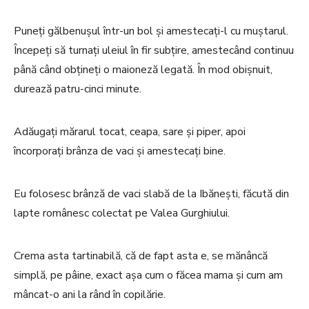
Puneți gălbenușul într-un bol și amestecați-l cu muștarul.
Începeți să turnați uleiul în fir subțire, amestecând continuu
până când obțineți o maioneză legată. În mod obișnuit,
durează patru-cinci minute.
Adăugați mărarul tocat, ceapa, sare și piper, apoi
încorporați brânza de vaci și amestecați bine.
Eu folosesc brânză de vaci slabă de la Ibănești, făcută din
lapte românesc colectat pe Valea Gurghiului.
Crema asta tartinabilă, că de fapt asta e, se mănâncă
simplă, pe pâine, exact așa cum o făcea mama și cum am
mâncat-o ani la rând în copilărie.