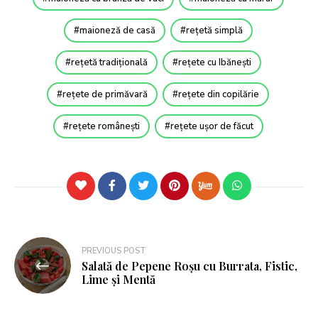
maioneză de casă
rețetă simplă
rețetă tradițională
rețete cu Ibănești
rețete de primăvară
rețete din copilărie
rețete românești
rețete ușor de făcut
PREVIOUS POST
Salată de Pepene Roșu cu Burrata, Fistic,
Lime și Mentă