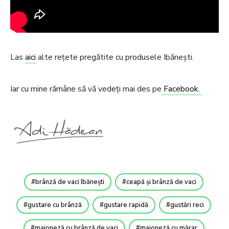
Las
aici
alte rețete pregătite cu produsele Ibănești.
Iar cu mine rămâne să vă vedeți mai des pe
Facebook.
brânză de vaci Ibănești
ceapă și brânză de vaci
gustare cu brânză
gustare rapidă
gustări reci
maioneză cu brânză de vaci
maioneză cu mărar