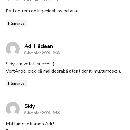
8 decembrie 2009 18:37
Esti extrem de ingenios! Jos palaria!
Răspunde
says:
Adi Hădean
8 decembrie 2009 18:38
Sidy, am votat, succes:-)
VertAnge, cred că mai degrabă atent dar îți mulțumesc:-).
Răspunde
says:
Sidy
8 decembrie 2009 18:50
Multumesc frumos Adi !