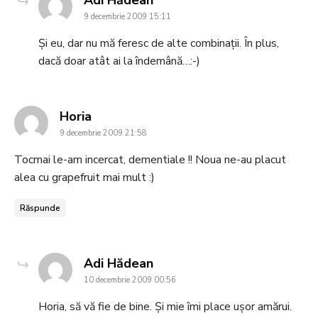
9 decembrie 2009 15:11
Și eu, dar nu mă feresc de alte combinații. În plus,
dacă doar atât ai la îndemână…:-)
says:
Horia
9 decembrie 2009 21:58
Tocmai le-am incercat, dementiale !! Noua ne-au placut
alea cu grapefruit mai mult :)
Răspunde
says:
Adi Hădean
10 decembrie 2009 00:56
Horia, să vă fie de bine. Și mie îmi place ușor amărui.