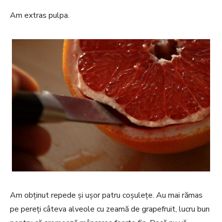
Am extras pulpa.
Am obținut repede și ușor patru coșulețe. Au mai rămas
pe pereți câteva alveole cu zeamă de grapefruit, lucru bun