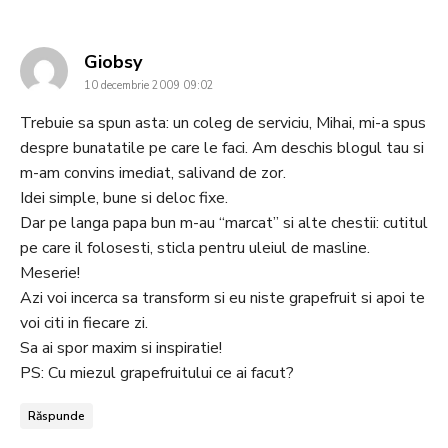
says:
Giobsy
10 decembrie 2009 09:02
Trebuie sa spun asta: un coleg de serviciu, Mihai, mi-a spus
despre bunatatile pe care le faci. Am deschis blogul tau si
m-am convins imediat, salivand de zor.
Idei simple, bune si deloc fixe.
Dar pe langa papa bun m-au “marcat” si alte chestii: cutitul
pe care il folosesti, sticla pentru uleiul de masline.
Meserie!
Azi voi incerca sa transform si eu niste grapefruit si apoi te
voi citi in fiecare zi.
Sa ai spor maxim si inspiratie!
PS: Cu miezul grapefruitului ce ai facut?
Răspunde