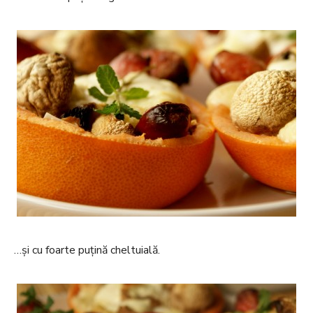
…și cu foarte puțină cheltuială.