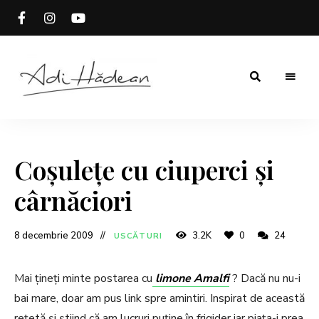
Rețete
Adi
fără
secrete
Hădean
Coșulețe cu ciuperci și
cârnăciori
8 decembrie 2009
3.2K
0
24
USCĂTURI
Mai țineți minte postarea cu
limone Amalfi
? Dacă nu nu-i
bai mare, doar am pus link spre amintiri. Inspirat de această
rețetă și știind că am lucruri puține în frigider iar piața-i prea