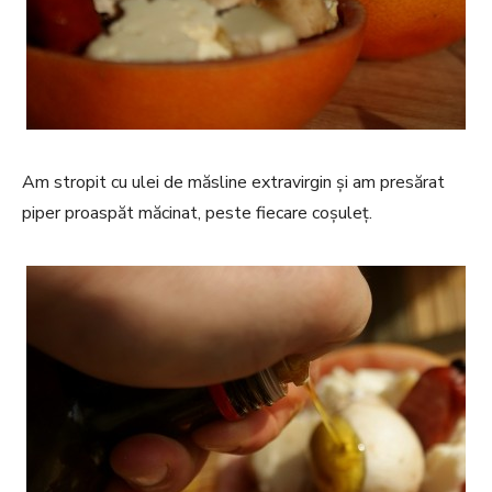
Am stropit cu ulei de măsline extravirgin și am presărat
piper proaspăt măcinat, peste fiecare coșuleț.