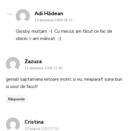
says:
Adi Hădean
10 decembrie 2009 09:25
Giosby, mulțam :-). Cu miezul am făcut ce fac de
obicei: l-am mâncat. :-)
says:
Zazuza
12 decembrie 2009 22:58
genial! saptamana viitoare incerc si eu, neaparat! suna bun
si usor de facut!
Răspunde
says:
Cristina
20 august 2010 17:52