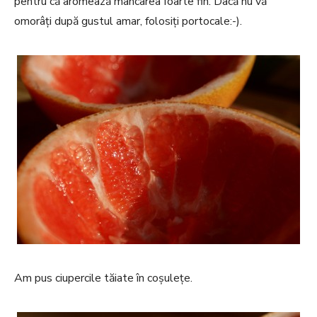
pentru că aromează mâncarea foarte fin. Dacă nu vă
omorâți după gustul amar, folosiți portocale:-).
Am pus ciupercile tăiate în coșulețe.