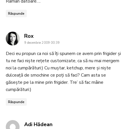
Raman datoare….
Răspunde
says:
Rox
9 decembrie 2009 00:39
Deci eu propun ca noi să îţi spunem ce avem prin frigider şi
tu ne faci nişte reţete customizate, ca să nu mai mergem
noi la cumpărături:) Cu muştar, ketchup, mere şi nişte
dulceaţă de smochine ce poţi să faci? Cam asta se
găseşte pe la mine prin frigider. Tre’ să fac mâine
cumpărături:)
Răspunde
says:
Adi Hădean