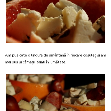
Am pus câte o lingură de smântână în fiecare coșuleț și am
mai pus și cârnații, tăiați în jumătate.