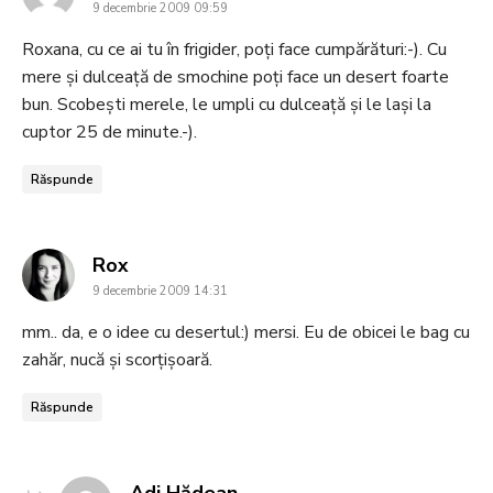
9 decembrie 2009 09:59
Roxana, cu ce ai tu în frigider, poți face cumpărături:-). Cu
mere și dulceață de smochine poți face un desert foarte
bun. Scobești merele, le umpli cu dulceață și le lași la
cuptor 25 de minute.-).
Răspunde
says:
Rox
9 decembrie 2009 14:31
mm.. da, e o idee cu desertul:) mersi. Eu de obicei le bag cu
zahăr, nucă şi scorţişoară.
Răspunde
says:
Adi Hădean