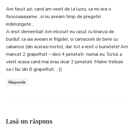
Am facut azi, cand am venit de la lucru, ca mi-era o
fooooaaaaame…si nu aveam timp de pregatiri
indelungate…
A iesit demential! Am inlocuit eu casul cu branza de
burduf, ca aia aveam in frigider, si carnaciorii de bere cu
cabanosi (din acelasi motiv), dar tot a iesit o bunatate! Am
mancat 2 grapefruit – deci 4 jumatati- numai eu. Sotul a
venit acasa cand mai erau doar 2 jumatati. Maine trebuie
sa-i fac din 8 grapefruit….:))
Răspunde
Lasă un răspuns