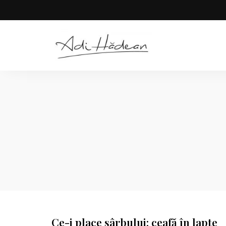
Rețete
Adi
fără
secrete
Hădean
Ce-i place sârbului: ceafă în lapte