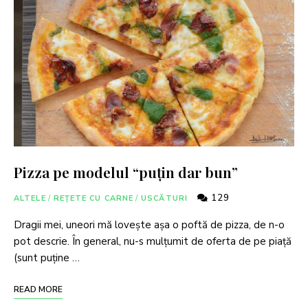
Pizza pe modelul “puțin dar bun”
129
ALTELE
/
REȚETE CU CARNE
/
USCĂTURI
Dragii mei, uneori mă lovește așa o poftă de pizza, de n-o
pot descrie. În general, nu-s mulțumit de oferta de pe piață
(sunt puține …
READ MORE