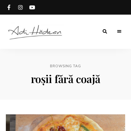
Rețete
Adi
fără
secrete
Hădean
BROWSING TAG
roșii fără coajă