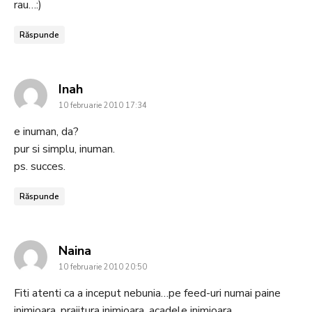
rau…:)
Răspunde
says:
Inah
10 februarie 2010 17:34
e inuman, da?
pur si simplu, inuman.
ps. succes.
Răspunde
says:
Naina
10 februarie 2010 20:50
Fiti atenti ca a inceput nebunia…pe feed-uri numai paine
inimioara, prajitura inimioara, acadele inimioara,