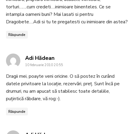
torturi…….cum credeti….inimioare binenteles. Ce se
intampla oameni buni? Mai lasati si pentru
Dragobete….Adi si tu te pregatesti cu inimioare din astea?
Răspunde
says:
Adi Hădean
10 februarie 2010 20:55
Dragii mei, poayte veni oricine. O să postez în curând
datele privitoare la locație, rezervări, preț. Sunt încă pe
drumuri, nu am apucat să stabilesc toate detaliile,
puțintică răbdare, vă rog:-).
Răspunde