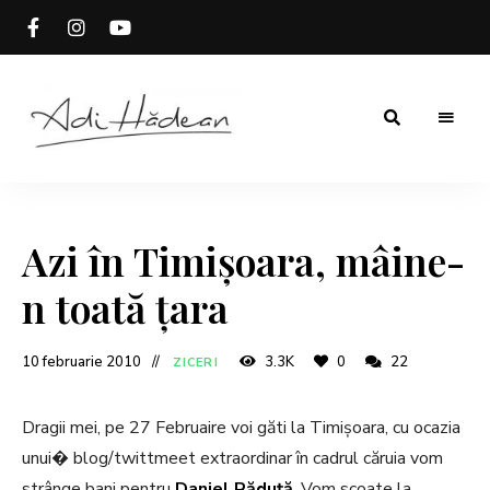
Rețete
Adi
fără
secrete
Hădean
Azi în Timișoara, mâine-
n toată țara
10 februarie 2010
3.3K
0
22
ZICERI
Dragii mei, pe 27 Februaire voi găti la Timișoara, cu ocazia
unui� blog/twittmeet extraordinar în cadrul căruia vom
strânge bani pentru
Daniel Răduță
. Vom scoate la