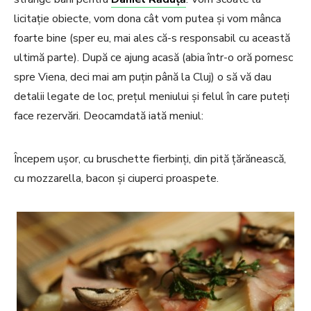
licitație obiecte, vom dona cât vom putea și vom mânca
foarte bine (sper eu, mai ales că-s responsabil cu această
ultimă parte). După ce ajung acasă (abia într-o oră pornesc
spre Viena, deci mai am puțin până la Cluj) o să vă dau
detalii legate de loc, prețul meniului și felul în care puteți
face rezervări. Deocamdată iată meniul:
Începem ușor, cu bruschette fierbinți, din pită țărănească,
cu mozzarella, bacon și ciuperci proaspete.