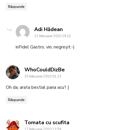
Răspunde
says:
Adi Hădean
11 februarie 2010 19:22
inFidel Gastro, vin, negreșit:-)
says:
WhoCouldDizBe
15 februarie 2010 01:13
Oh da, arata bestial pana acu’! :)
Răspunde
says:
Tomata cu scufita
17 februarie 2010 13:59