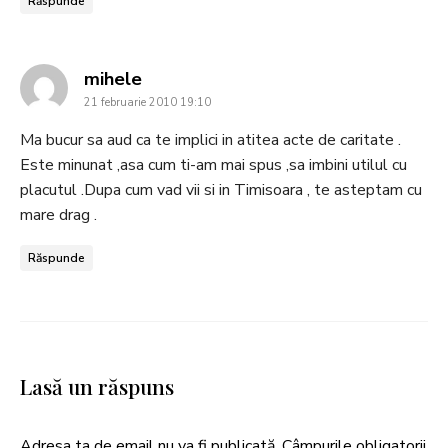
Răspunde
says:
mihele
21 februarie 2010 19:10
Ma bucur sa aud ca te implici in atitea acte de caritate .
Este minunat ,asa cum ti-am mai spus ,sa imbini utilul cu
placutul .Dupa cum vad vii si in Timisoara , te asteptam cu
mare drag .
Răspunde
Lasă un răspuns
Adresa ta de email nu va fi publicată.
Câmpurile obligatorii