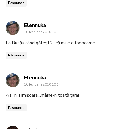
Răspunde
says:
Elennuka
10 februarie 2010 10:11
La Buzău când găteşti?…că mi-e o foooaame….
Răspunde
says:
Elennuka
10 februarie 2010 10:14
Azi în Timişoara…mâine-n toată ţara!
Răspunde