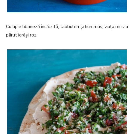
Cu lipie libaneză încălzită, tabbuleh și hummus, viața mi s-a
părut iarăși roz.