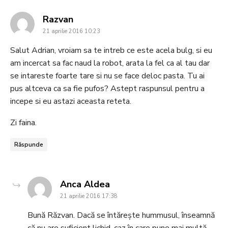
says:
Razvan
21 aprilie 2016 10:23
Salut Adrian, vroiam sa te intreb ce este acela bulg, si eu
am incercat sa fac naud la robot, arata la fel ca al tau dar
se intareste foarte tare si nu se face deloc pasta. Tu ai
pus altceva ca sa fie pufos? Astept raspunsul pentru a
incepe si eu astazi aceasta reteta.
Zi faina.
Răspunde
says:
Anca Aldea
21 aprilie 2016 17:38
Bună Răzvan. Dacă se întărește hummusul, înseamnă