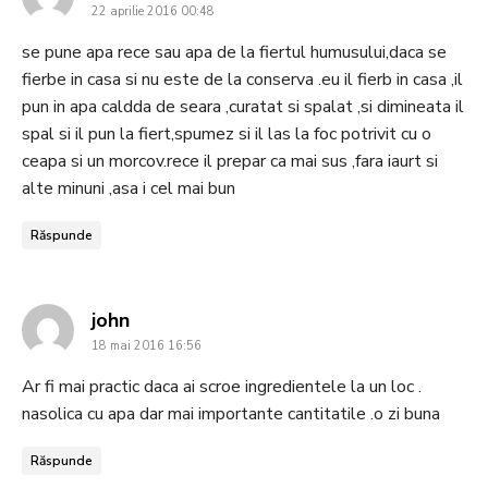
22 aprilie 2016 00:48
se pune apa rece sau apa de la fiertul humusului,daca se
fierbe in casa si nu este de la conserva .eu il fierb in casa ,il
pun in apa caldda de seara ,curatat si spalat ,si dimineata il
spal si il pun la fiert,spumez si il las la foc potrivit cu o
ceapa si un morcov.rece il prepar ca mai sus ,fara iaurt si
alte minuni ,asa i cel mai bun
Răspunde
says:
john
18 mai 2016 16:56
Ar fi mai practic daca ai scroe ingredientele la un loc .
nasolica cu apa dar mai importante cantitatile .o zi buna
Răspunde