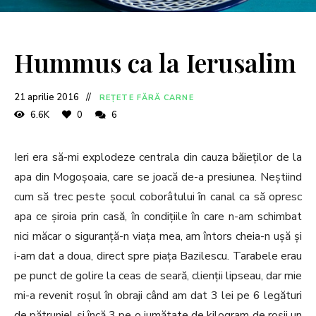
Hummus ca la Ierusalim
21 aprilie 2016
REȚETE FĂRĂ CARNE
6.6K
0
6
Ieri era să-mi explodeze centrala din cauza băieților de la
apa din Mogoșoaia, care se joacă de-a presiunea. Neștiind
cum să trec peste șocul coborâtului în canal ca să opresc
apa ce șiroia prin casă, în condițiile în care n-am schimbat
nici măcar o siguranță-n viața mea, am întors cheia-n ușă și
i-am dat a doua, direct spre piața Bazilescu. Tarabele erau
pe punct de golire la ceas de seară, clienții lipseau, dar mie
mi-a revenit roșul în obraji când am dat 3 lei pe 6 legături
de pătrunjel și încă 3 pe o jumătate de kilogram de roșii un