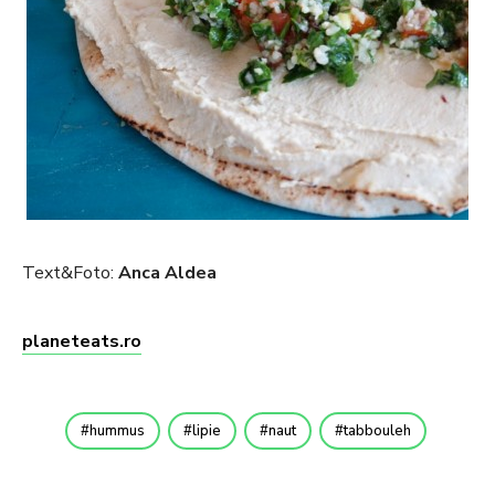
Text&Foto:
Anca Aldea
planeteats.ro
hummus
lipie
naut
tabbouleh