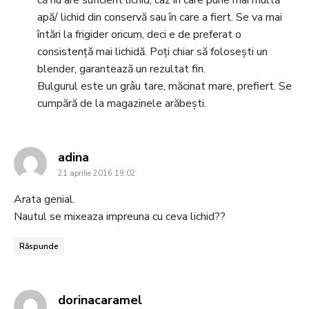
că nu are suficient lichid, caz în care pune mai multă
apă/ lichid din conservă sau în care a fiert. Se va mai
întări la frigider oricum, deci e de preferat o
consistență mai lichidă. Poți chiar să folosești un
blender, garantează un rezultat fin.
Bulgurul este un grâu tare, măcinat mare, prefiert. Se
cumpără de la magazinele arăbești.
says:
adina
21 aprilie 2016 19:02
Arata genial.
Nautul se mixeaza impreuna cu ceva lichid??
Răspunde
says:
dorinacaramel