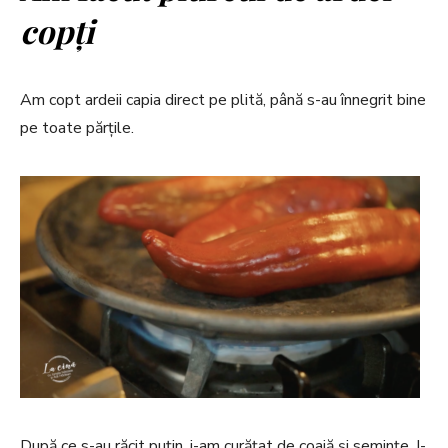
copți
Am copt ardeii capia direct pe plită, până s-au înnegrit bine
pe toate părțile.
După ce s-au răcit puțin, i-am curățat de coajă și semințe. I-