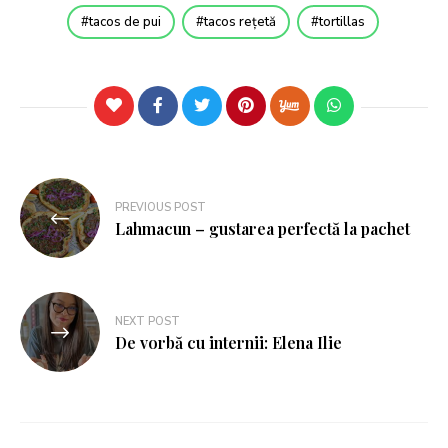
tacos de pui
tacos rețetă
tortillas
PREVIOUS POST
Lahmacun – gustarea perfectă la pachet
NEXT POST
De vorbă cu internii: Elena Ilie