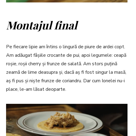
Montajul final
Pe fiecare lipie am întins o lingură de piure de ardei copt.
Am adăugat fâșiile crocante de pui, apoi legumele: ceapă
roșie, roșii cherry și frunze de salată. Am stors puțină
zeamă de lime deasupra și, dacă aș fi fost singur la masă,
aș fi pus și niște frunze de coriandru. Dar cum Ionelei nu-i
place, le-am lăsat deoparte.