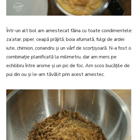
Într-un alt bol am amestecat făina cu toate condimentele:
za’atar, piper, ceapă prăjită, boia afumată, fulgi de ardei
iute, chimion, coriandru și un vârf de scorțișoară. N-a fost o
combinație planificată la milimetru, dar am mers pe
echilibru între arome și un pic de foc. Am scos bucățile de
pui din ou și le-am tăvălit prin acest amestec.