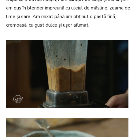
am pus în blender împreună cu uleiul de măsline, zeama de
lime și sare. Am mixat până am obținut o pastă fină,
cremoasă, cu gust dulce și ușor afumat.