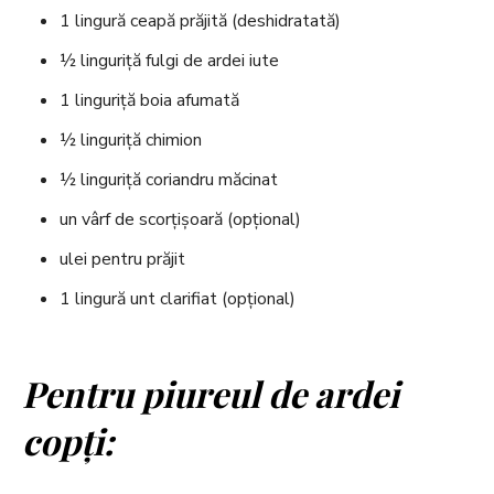
1 lingură ceapă prăjită (deshidratată)
½ linguriță fulgi de ardei iute
1 linguriță boia afumată
½ linguriță chimion
½ linguriță coriandru măcinat
un vârf de scorțișoară (opțional)
ulei pentru prăjit
1 lingură unt clarifiat (opțional)
Pentru piureul de ardei
copți: