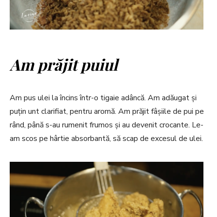
Am prăjit puiul
Am pus ulei la încins într-o tigaie adâncă. Am adăugat și
puțin unt clarifiat, pentru aromă. Am prăjit fâșiile de pui pe
rând, până s-au rumenit frumos și au devenit crocante. Le-
am scos pe hârtie absorbantă, să scap de excesul de ulei.