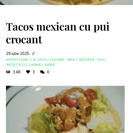
Tacos mexican cu pui
crocant
29 iulie 2025
APPETIZER
/
LA CINĂ
/
LEGUME
/
MEAT RECIPES
/
PUI
/
REȚETE CU CARNE
/
VARĂ
3.6K
3
0