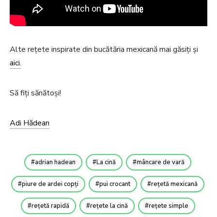
Alte rețete inspirate din bucătăria mexicană mai găsiți și
aici.
Să fiți sănătoși!
Adi Hădean
adrian hadean
La cină
mâncare de vară
piure de ardei copți
pui crocant
rețetă mexicană
rețetă rapidă
rețete la cină
rețete simple