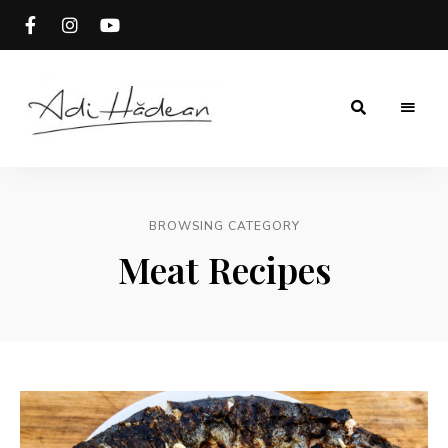
Rețete
Adi
fără
secrete
Hădean
BROWSING CATEGORY
Meat Recipes