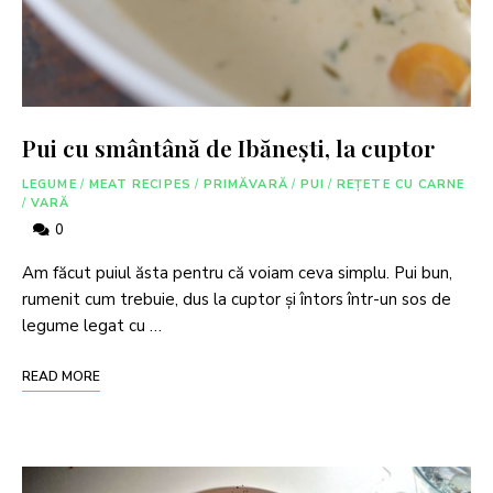
Pui cu smântână de Ibănești, la cuptor
LEGUME
/
MEAT RECIPES
/
PRIMĂVARĂ
/
PUI
/
REȚETE CU CARNE
/
VARĂ
0
Am făcut puiul ăsta pentru că voiam ceva simplu. Pui bun,
rumenit cum trebuie, dus la cuptor și întors într-un sos de
legume legat cu …
READ MORE