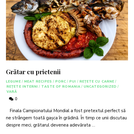
Grătar cu prietenii
LEGUME
/
MEAT RECIPES
/
PORC
/
PUI
/
REȚETE CU CARNE
/
REȚETE INTERNI
/
TASTE OF ROMANIA
/
UNCATEGORIZED
/
VARĂ
0
Finala Campionatului Mondial a fost pretextul perfect să
ne strângem toată gașca în grădină. În timp ce unii discutau
despre meci, grătarul devenea adevărata …