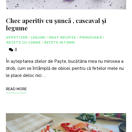
Chec aperitiv cu șuncă , cascaval și
legume
APPETIZER
/
LEGUME
/
MEAT RECIPES
/
PRIMĂVARĂ
/
REȚETE CU CARNE
/
REȚETE INTERNI
0
În așteptarea zilelor de Paște, bucătăria mea nu mirosea a
drob, cum se întâmplă de obicei, pentru că fetelor mele nu
le place deloc nici …
READ MORE