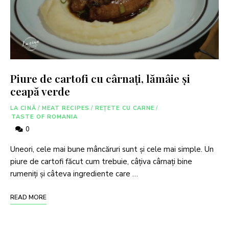
Piure de cartofi cu cârnați, lămâie și
ceapă verde
LA CINĂ
/
MEAT RECIPES
/
REȚETE CU CARNE
/
TASTE OF ROMANIA
0
Uneori, cele mai bune mâncăruri sunt și cele mai simple. Un
piure de cartofi făcut cum trebuie, câțiva cârnați bine
rumeniți și câteva ingrediente care …
READ MORE