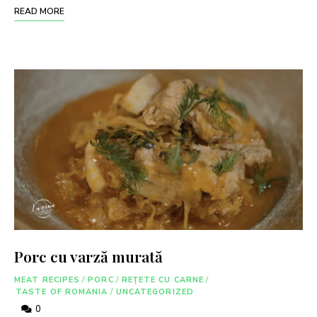
READ MORE
Porc cu varză murată
MEAT RECIPES
/
PORC
/
REȚETE CU CARNE
/
TASTE OF ROMANIA
/
UNCATEGORIZED
0