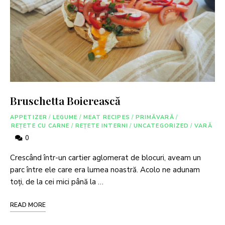
Bruschetta Boierească
APPETIZER
/
LEGUME
/
MEAT RECIPES
/
PRIMĂVARĂ
/
REȚETE CU CARNE
/
REȚETE INTERNI
/
UNCATEGORIZED
/
VARĂ
0
Crescând într-un cartier aglomerat de blocuri, aveam un
parc între ele care era lumea noastră. Acolo ne adunam
toți, de la cei mici până la …
READ MORE