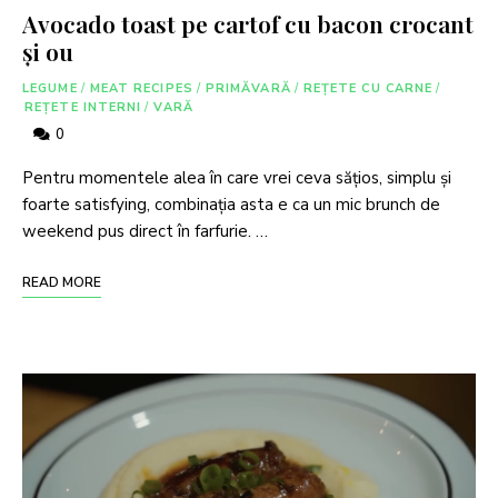
Avocado toast pe cartof cu bacon crocant
și ou
LEGUME
/
MEAT RECIPES
/
PRIMĂVARĂ
/
REȚETE CU CARNE
/
REȚETE INTERNI
/
VARĂ
0
Pentru momentele alea în care vrei ceva sățios, simplu și
foarte satisfying, combinația asta e ca un mic brunch de
weekend pus direct în farfurie. …
READ MORE