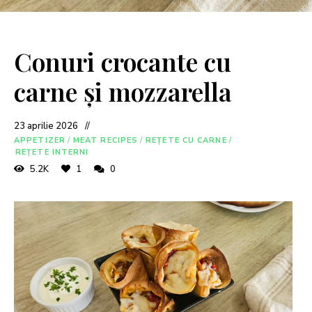
Conuri crocante cu
carne și mozzarella
23 aprilie 2026
APPETIZER
/
MEAT RECIPES
/
REȚETE CU CARNE
/
REȚETE INTERNI
5.2K
1
0