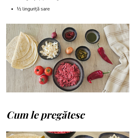
½ linguriță sare
Cum le pregătesc