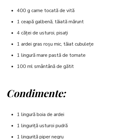
400 g carne tocată de vită
1 ceapă galbenă, tăiată mărunt
4 căței de usturoi, pisați
1 ardei gras roșu mic, tăiat cubulețe
1 lingură mare pastă de tomate
100 ml smântână de gătit
Condimente:
1 lingură boia de ardei
1 linguriță usturoi pudră
1 linguriță piper negru