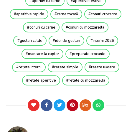
aperitiv cu carne
aperitive festive
aperitive rapide
carne tocată
conuri crocante
conuri cu carne
conuri cu mozzarella
gustari calde
idei de gustari
interni 2026
mancare la cuptor
preparate crocante
rețete interni
rețete simple
rețete ușoare
retete aperitive
retete cu mozzarella