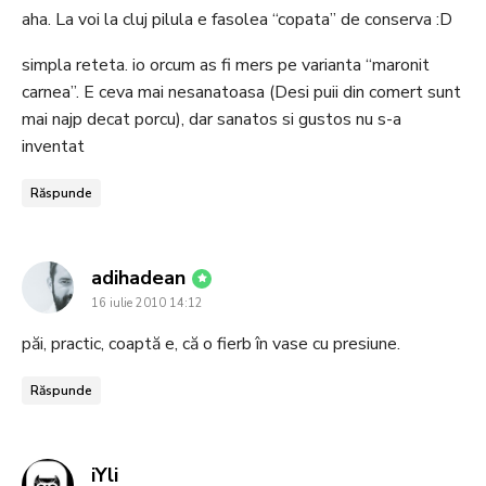
aha. La voi la cluj pilula e fasolea “copata” de conserva :D
simpla reteta. io orcum as fi mers pe varianta “maronit
carnea”. E ceva mai nesanatoasa (Desi puii din comert sunt
mai najp decat porcu), dar sanatos si gustos nu s-a
inventat
Răspunde
says:
adihadean
16 iulie 2010 14:12
păi, practic, coaptă e, că o fierb în vase cu presiune.
Răspunde
says:
iYli