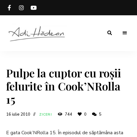
Rețete
Adi
fără
secrete
Hădean
Pulpe la cuptor cu roșii
felurite în Cook’NRolla
15
16 iulie 2010
744
0
5
ZICERI
E gata Cook’NRolla 15. În episodul de săptămâna asta