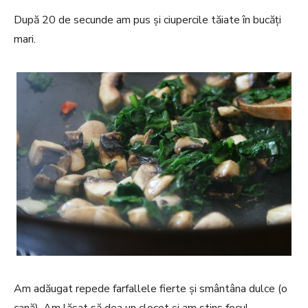
După 20 de secunde am pus și ciupercile tăiate în bucăți
mari.
Am adăugat repede farfallele fierte și smântâna dulce (o
cană). Am lăsat să dea un clocot și am stins focul.