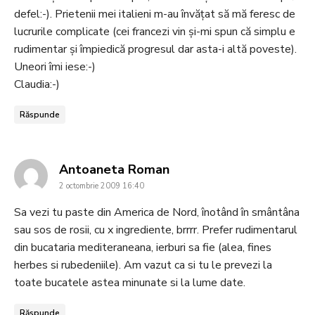
defel:-). Prietenii mei italieni m-au învățat să mă feresc de
lucrurile complicate (cei francezi vin și-mi spun că simplu e
rudimentar și împiedică progresul dar asta-i altă poveste).
Uneori îmi iese:-)
Claudia:-)
Răspunde
says:
Antoaneta Roman
2 octombrie 2009 16:40
Sa vezi tu paste din America de Nord, înotând în smântâna
sau sos de rosii, cu x ingrediente, brrrr. Prefer rudimentarul
din bucataria mediteraneana, ierburi sa fie (alea, fines
herbes si rubedeniile). Am vazut ca si tu le prevezi la
toate bucatele astea minunate si la lume date.
Răspunde