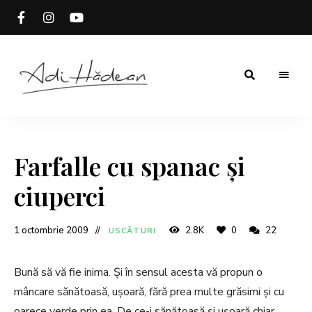
Rețete
Adi
fără
secrete
Hădean
Farfalle cu spanac și
ciuperci
1 octombrie 2009
2.8K
0
22
USCĂTURI
Bună să vă fie inima. Și în sensul acesta vă propun o
mâncare sănătoasă, ușoară, fără prea multe grăsimi și cu
oarece verde prin ea. De ce-i sănătoasă și ușoară chiar