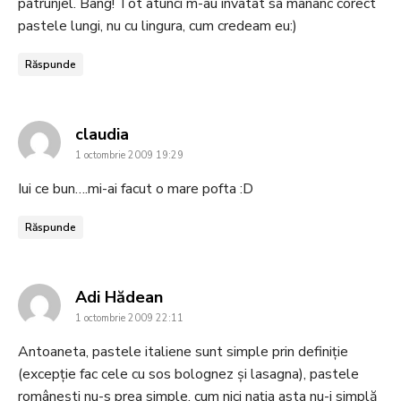
patrunjel. Bang! Tot atunci m-au învatat sa manânc corect
pastele lungi, nu cu lingura, cum credeam eu:)
Răspunde
says:
claudia
1 octombrie 2009 19:29
Iui ce bun….mi-ai facut o mare pofta :D
Răspunde
says:
Adi Hădean
1 octombrie 2009 22:11
Antoaneta, pastele italiene sunt simple prin definiție
(excepție fac cele cu sos bolognez și lasagna), pastele
românești nu-s prea simple, cum nici nația asta nu-i simplă