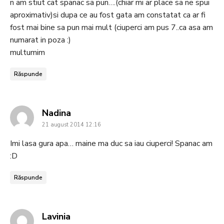
n am stiut cat spanac sa pun….(chiar mi ar place sa ne spui
aproximativ)si dupa ce au fost gata am constatat ca ar fi
fost mai bine sa pun mai mult (ciuperci am pus 7..ca asa am
numarat in poza :)
multumim
Răspunde
says:
Nadina
21 august 2014 12:16
Imi lasa gura apa… maine ma duc sa iau ciuperci! Spanac am
:D
Răspunde
says:
Lavinia