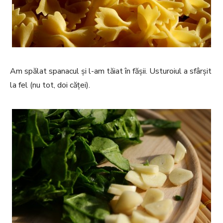
Am spălat spanacul și l-am tăiat în fășii. Usturoiul a sfârșit
la fel (nu tot, doi căței).