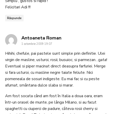
Simplu , gustos si rapid !
Felicitari Adi !!!
Răspunde
says:
Antoaneta Roman
1 octombrie 2009 19:07
Hihihi, chefule, pai pastele sunt simple prin definitie. Ulei
virgin de masline, usturoi, rosii, busuioc, si parmezan…gata!
Eventual si piper macinat direct deasupra farfuriei. Merge
si fara usturoi, cu masline negre taiate feliute. Nici
pomeneala de sosuri indigeste. Eu mai fac si cu peste
afumat, smântana dulce slaba si marar.
Am fost socata când am fost în Italia a doua oara, eram
într-un orasel de munte, pe lânga Milano, si au facut
spaghetti cu ciuperci de padure, câteva rosii cherry si