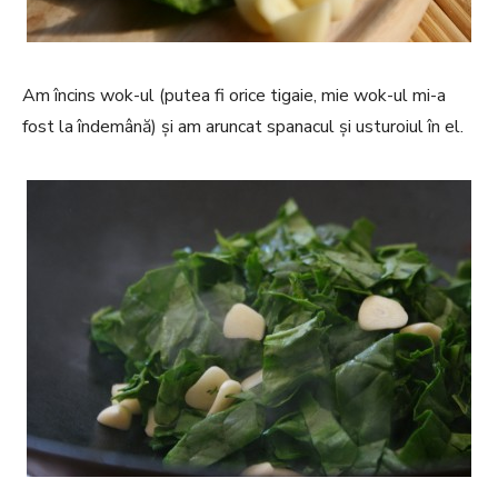
Am încins wok-ul (putea fi orice tigaie, mie wok-ul mi-a
fost la îndemână) și am aruncat spanacul și usturoiul în el.