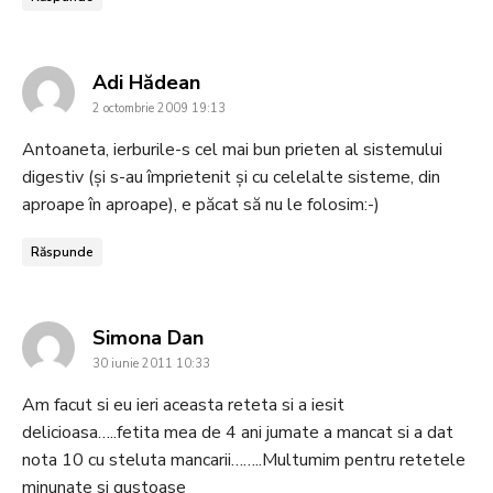
says:
Adi Hădean
2 octombrie 2009 19:13
Antoaneta, ierburile-s cel mai bun prieten al sistemului
digestiv (și s-au împrietenit și cu celelalte sisteme, din
aproape în aproape), e păcat să nu le folosim:-)
Răspunde
says:
Simona Dan
30 iunie 2011 10:33
Am facut si eu ieri aceasta reteta si a iesit
delicioasa…..fetita mea de 4 ani jumate a mancat si a dat
nota 10 cu steluta mancarii……..Multumim pentru retetele
minunate si gustoase