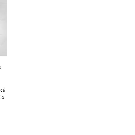
s
 că
E o