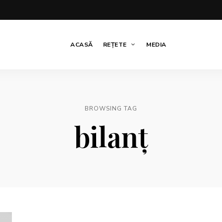
ACASĂ
REȚETE
MEDIA
BROWSING TAG
bilanț