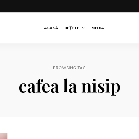
ACASĂ
REȚETE
MEDIA
BROWSING TAG
cafea la nisip