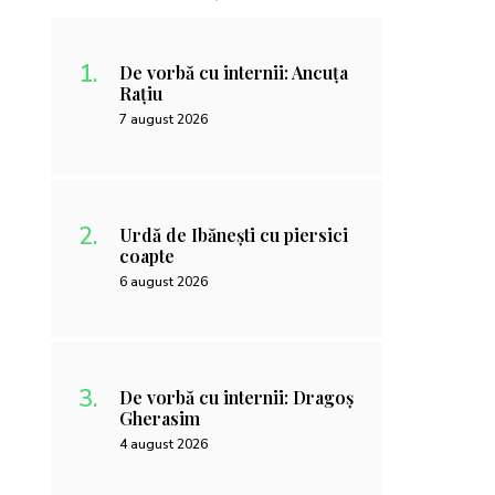
De vorbă cu internii: Ancuța
Rațiu
7 august 2026
Urdă de Ibănești cu piersici
coapte
6 august 2026
De vorbă cu internii: Dragoș
Gherasim
4 august 2026