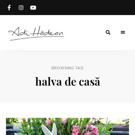
Rețete
Adi
fără
secrete
Hădean
BROWSING TAG
halva de casă