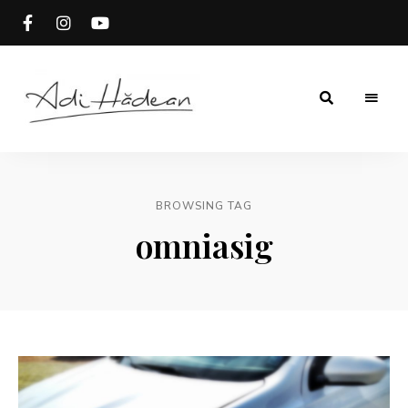
Rețete
Adi
fără
secrete
Hădean
BROWSING TAG
omniasig