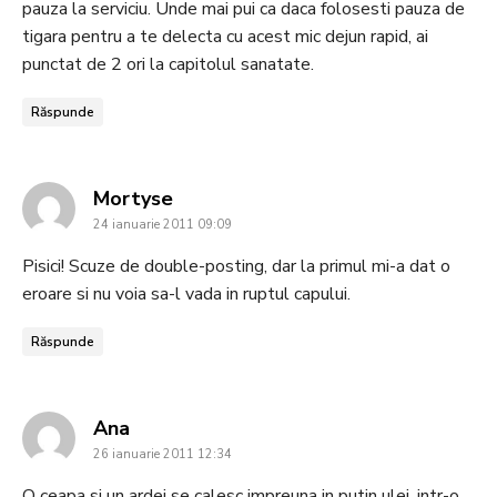
pauza la serviciu. Unde mai pui ca daca folosesti pauza de
tigara pentru a te delecta cu acest mic dejun rapid, ai
punctat de 2 ori la capitolul sanatate.
Răspunde
says:
Mortyse
24 ianuarie 2011 09:09
Pisici! Scuze de double-posting, dar la primul mi-a dat o
eroare si nu voia sa-l vada in ruptul capului.
Răspunde
says:
Ana
26 ianuarie 2011 12:34
O ceapa si un ardei se calesc impreuna in putin ulei, intr-o