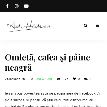
Rețete
Adi
fără
secrete
Hădean
Omletă, cafea și pâine
neagră
24 ianuarie 2011
1.2K
0
6
USCĂTURI
Ieri am pus povestea asta pe pagina mea de Facebook. A
avut succes, și, pentru că știu că nu toți cititorii mei au
conturi de Facebook, am decis să o pun și pe log. Ar putea