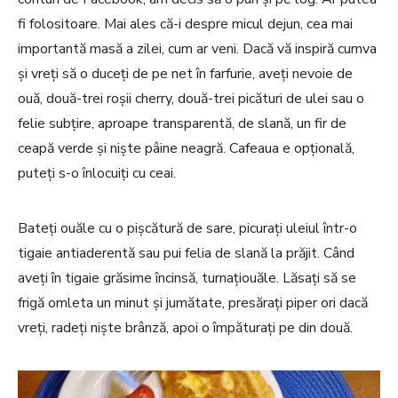
fi folositoare. Mai ales că-i despre micul dejun, cea mai
importantă masă a zilei, cum ar veni. Dacă vă inspiră cumva
și vreți să o duceți de pe net în farfurie, aveți nevoie de
ouă, două-trei roșii cherry, două-trei picături de ulei sau o
felie subțire, aproape transparentă, de slană, un fir de
ceapă verde și niște pâine neagră. Cafeaua e opțională,
puteți s-o înlocuiți cu ceai.
Bateți ouăle cu o pișcătură de sare, picurați uleiul într-o
tigaie antiaderentă sau pui felia de slană la prăjit. Când
aveți în tigaie grăsime încinsă, turnațiouăle. Lăsați să se
frigă omleta un minut și jumătate, presărați piper ori dacă
vreți, radeți niște brânză, apoi o împăturați pe din două.