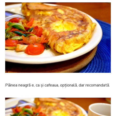
Pâinea neagră e, ca și cafeaua, opțională, dar recomandată.