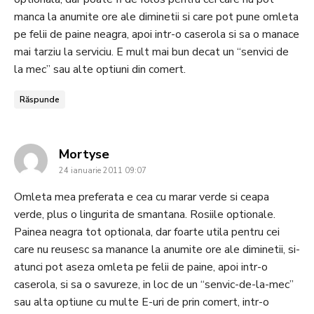
manca la anumite ore ale diminetii si care pot pune omleta
pe felii de paine neagra, apoi intr-o caserola si sa o manace
mai tarziu la serviciu. E mult mai bun decat un “senvici de
la mec” sau alte optiuni din comert.
Răspunde
says:
Mortyse
24 ianuarie 2011 09:07
Omleta mea preferata e cea cu marar verde si ceapa
verde, plus o lingurita de smantana. Rosiile optionale.
Painea neagra tot optionala, dar foarte utila pentru cei
care nu reusesc sa manance la anumite ore ale diminetii, si-
atunci pot aseza omleta pe felii de paine, apoi intr-o
caserola, si sa o savureze, in loc de un “senvic-de-la-mec”
sau alta optiune cu multe E-uri de prin comert, intr-o