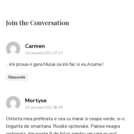
Join the Conversation
says:
Carmen
24 ianuarie 2011 07:17
…imi ploua-n gura.Musai sa imi fac si eu.Acuma !
Răspunde
says:
Mortyse
24 ianuarie 2011 08:44
Omleta mea preferata e cea cu marar si ceapa verde, si-o
lingurita de smantana. Rosiile optionale. Painea neagra
optionala, dar poate fi de folos pentru cei care nu pot