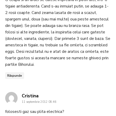
tigaie antiaderenta. Cand s-au inmuiat putin, se adauga 1-
2 rosii coapte. Cand zeama lasata de rosii a scazut,
spargem unul, doua (sau mai multe) oua peste amestecul
din tigaie). Se poate adauga sau nu branza rasa. Se pot
folosi si alte ingrediente, la inspiratia celui care gateste
(dovlecel, vanata, ciuperci). Dar primele 3 sunt de baza. Se
amesteca in tigaie, nu trebuie sa fie omleta, ci scrambled
eggs. Desi rezultatul nu e atat de aratos ca omleta, este
foarte gustos si aceasta mancare se numeste ghiveci prin
partile Bihorului.
Răspunde
says:
Cristina
11 septembrie 2012 08:46
folosesti gaz sau plita electrica?