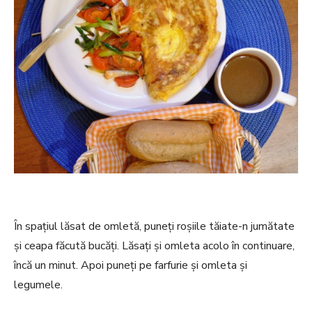
În spațiul lăsat de omletă, puneți roșiile tăiate-n jumătate
și ceapa făcută bucăți. Lăsați și omleta acolo în continuare,
încă un minut. Apoi puneți pe farfurie și omleta și
legumele.