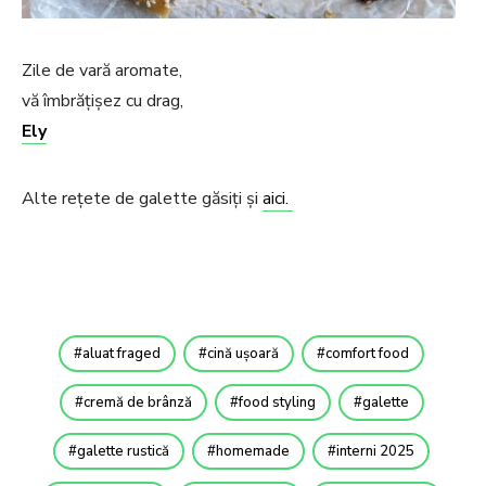
Zile de vară aromate,
vă îmbrățișez cu drag,
Ely
Alte rețete de galette găsiți și
aici.
aluat fraged
cină ușoară
comfort food
cremă de brânză
food styling
galette
galette rustică
homemade
interni 2025