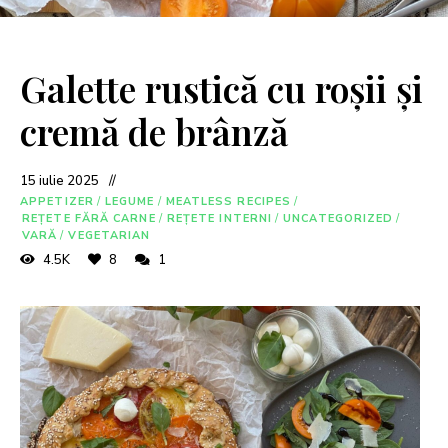
Galette rustică cu roșii și
cremă de brânză
15 iulie 2025
APPETIZER
/
LEGUME
/
MEATLESS RECIPES
/
REȚETE FĂRĂ CARNE
/
REȚETE INTERNI
/
UNCATEGORIZED
/
VARĂ
/
VEGETARIAN
4.5K
8
1