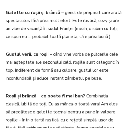
Galette cu roșii și brânză
– genul de preparat care arată
spectaculos fără prea mult efort. Este rustică, cozy și are
un vibe de vacanță în sudul Franței (meah, o iubim cu toții,
ce spun eu … probabil toată planeta, că e prea bună ).
Gustul verii, cu roșii
– când vine vorba de plăcerile cele
mai așteptate ale sezonului cald, roșiile sunt categoric în
top. Indiferent de formă sau culoare, gustul lor este
inconfundabil și aduce instant zâmbetul pe buze.
Roșii și brânză – ce poate fi mai bun?
Combinația
clasică, iubită de toți. Eu aș mânca-o toată vara! Am ales
să pregătesc o galette tocmai pentru a pune în valoare
roșiile – într-o tartă rustică, cu o rețetă simplă, ușor de