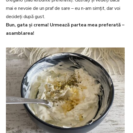
oregano (sau ierburile preferate). Gustați și vedeți dacă
mai e nevoie de un praf de sare – eu n-am simțit, dar voi
decideți după gust.
Bun, gata și crema! Urmează partea mea preferată –
asamblarea!