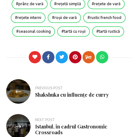
prânz de vară
rețetă simplă
rețete de vară
rețete interni
roșii de vară
rustic french food
seasonal cooking
tartă cu roșii
tartă rustică
PREVIOUS POST
Shakshuka cu influențe de curry
NEXT POST
Istanbul, în cadrul Gastronomic
Crossroads