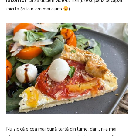
răcoritor
, ca să ducem vibe-ul franțuzesc până la capăt
(nici la ăsta n-am mai ajuns
).
Nu zic că e cea mai bună tartă din lume, dar… n-a mai