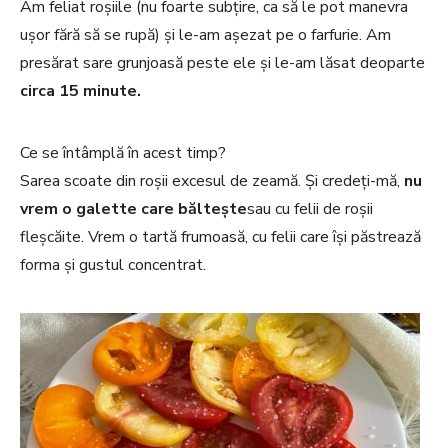
Am feliat roșiile (nu foarte subțire, ca să le pot manevra
ușor fără să se rupă) și le-am așezat pe o farfurie. Am
presărat sare grunjoasă peste ele și le-am lăsat deoparte
circa 15 minute
.
Ce se întâmplă în acest timp?
Sarea scoate din roșii excesul de zeamă. Și credeți-mă,
nu
vrem o galette care băltește
sau cu felii de roșii
fleșcăite. Vrem o tartă frumoasă, cu felii care își păstrează
forma și gustul concentrat.