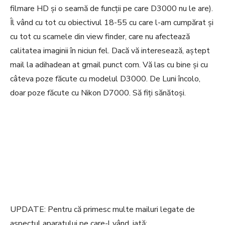
filmare HD și o seamă de funcții pe care D3000 nu le are).
Îl vând cu tot cu obiectivul 18-55 cu care l-am cumpărat și
cu tot cu scamele din view finder, care nu afectează
calitatea imaginii în niciun fel. Dacă vă interesează, aștept
mail la adihadean at gmail punct com. Vă las cu bine și cu
câteva poze făcute cu modelul D3000. De Luni încolo,
doar poze făcute cu Nikon D7000. Să fiți sănătoși.
UPDATE: Pentru că primesc multe mailuri legate de
aspectul aparatului pe care-l vând, iată: