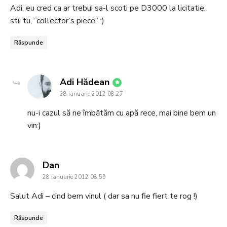
Adi, eu cred ca ar trebui sa-l scoti pe D3000 la licitatie,
stii tu, “collector’s piece” :)
Răspunde
says:
Adi Hădean
28 ianuarie 2012 08:27
nu-i cazul să ne îmbătăm cu apă rece, mai bine bem un
vin:)
says:
Dan
28 ianuarie 2012 08:59
Salut Adi – cind bem vinul ( dar sa nu fie fiert te rog !)
Răspunde