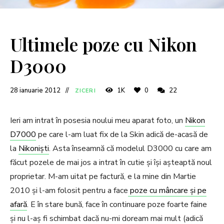
Ultimele poze cu Nikon
D3000
28 ianuarie 2012
1K
0
22
ZICERI
Ieri am intrat în posesia noului meu aparat foto, un
Nikon
D7000
pe care l-am luat fix de la Skin adică de-acasă de
la
Nikoniști
. Asta înseamnă că modelul D3000 cu care am
făcut pozele de mai jos a intrat în cutie și își așteaptă noul
proprietar. M-am uitat pe factură, e la mine din Martie
2010 și l-am folosit pentru a face
poze cu mâncare și pe
afară
. E în stare bună, face în continuare poze foarte faine
și nu l-aș fi schimbat dacă nu-mi doream mai mult (adică