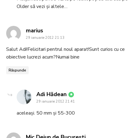
Older să vezi şi altele…
says:
marius
29 ianuarie 2012 21:13
Salut Adi!Felicitari pentrul noul aparat!Sunt curios cu ce
obiective lucrezi acum?Numai bine
Răspunde
says:
Adi Hădean
29 ianuarie 2012 21:41
aceleași. 50 mm și 55-300
says:
Mic Dejun de Bucuresti