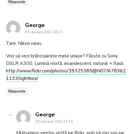
Răspunde
says:
George
29 ianuarie 2012 18:27
Tare. Nikon rules.
Vrei să vezi brânzoaicele mele uriaşe? Făcute cu Sony
DSLR A300. Lumină mixtă, incandescent, natural + flash.
http://www.flickr.com/photos/39325385@N07/678362
1133/lightbox/
Răspunde
says:
George
29 ianuarie 2012 21:53
Mulţumesc pentru vizită pe flickr, poţi să clici sus pe