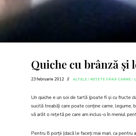
Quiche cu brânză și
23 februarie 2012
ALTELE
/
REȚETE FĂRĂ CARNE
/
Un quiche e un soi de tartă (poate fi și cu fructe da
sucită treabă) care poate conține carne, legume, b
vă arăt o rețetă pe care am inclus-o în meniul pen
Pentru 8 porții (dacă le faceți mai mari, ca pentru