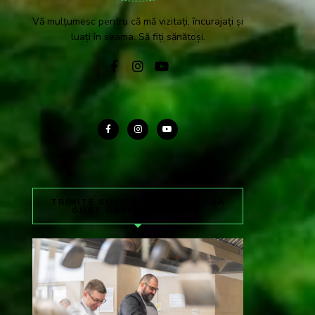
Vă mulțumesc pentru că mă vizitați, încurajați și
luați în seama. Să fiți sănătoși.
TRIMITE SOLIDAR LA 8845 ȘI DĂ
GUST UNEI MESE CALDE.