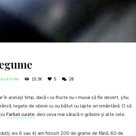
 legume
15.3K
5
28
USCĂTURI
r în același timp, dacă-i cu fructe nu-i musai să fie desert, știu,
rânză, legate de obicei cu ou bătut cu lapte ori smântână. O să
tru
Farfurii curate
, deci ceva mai săracă-n grăsimi și alte cele.
 adulți, ies 6 sau 4) am folosit 200 de grame de făină, 60 de