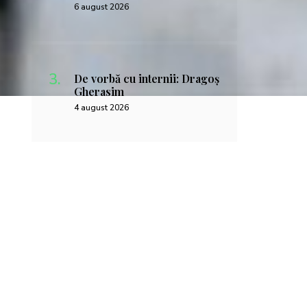
6 august 2026
De vorbă cu internii: Dragoș
Gherasim
4 august 2026