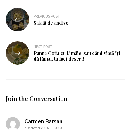
PREVIOUS POST
Salată de andive
NEXT POST
Panna Cotta cu lămâie..sau când viață îți
dă lămâi, tu faci desert!
Join the Conversation
says:
Carmen Barsan
5 septembrie 2023 10:20