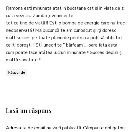
Ramona esti minunata atat in bucatarie cat si in viata de zi
cu zi vezi aici Zumba ,evenimente ..
tot ce ține de viată !! Esti o bomba de energie care nu treci
neobservată ! Mă bucur că te am cunoscut și iți doresc
mult succes pe toate planurile pentru ca poți să obții tot
ce iti dorești !! Stii uneori te ” bârfeam”….oare fata asta
cum poate face atâtea lucruri minunate !! Succes deplin și
multă sanatate !!
Răspunde
Lasă un răspuns
Adresa ta de email nu va fi publicată.
Câmpurile obligatorii