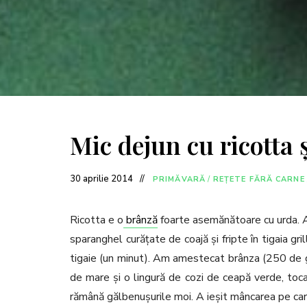
Mic dejun cu ricotta 
30 aprilie 2014
PRIMĂVARĂ
/
REȚETE FĂRĂ CARNE
Ricotta e o
brânză
foarte asemănătoare cu urda. Am
sparanghel curățate de coajă și fripte în tigaia gril
tigaie (un minut). Am amestecat brânza (250 de gra
de mare și o lingură de cozi de ceapă verde, toca
rămână gălbenușurile moi. A ieșit mâncarea pe car