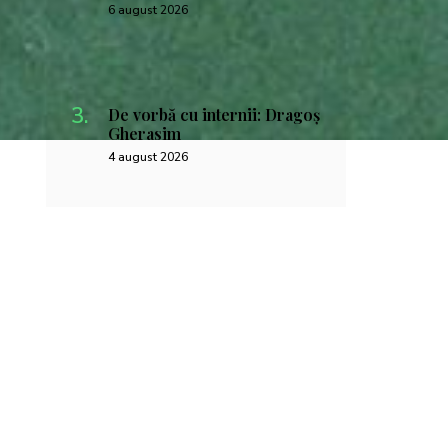
6 august 2026
De vorbă cu internii: Dragoș
Gherasim
4 august 2026