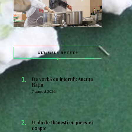
ULTIMELE RETETE
De vorbă cu internii: Ancuța
Rațiu
7 august 2026
Urdă de Ibănești cu piersici
coapte