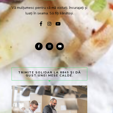
Vă mulțumesc pentru că mă vizitați, încurajați și
luați în seama. Să fiți sănătoși.
TRIMITE SOLIDAR LA 8845 ȘI DĂ
GUST UNEI MESE CALDE.