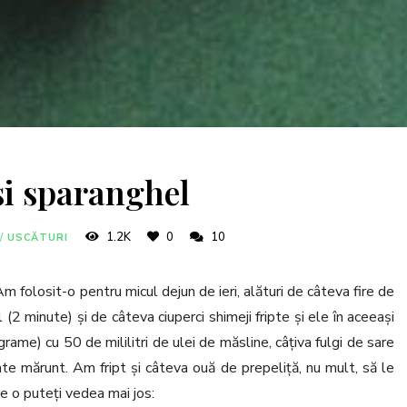
și sparanghel
1.2K
0
10
/
USCĂTURI
 folosit-o pentru micul dejun de ieri, alături de câteva fire de
l (2 minute) și de câteva ciuperci shimeji fripte și ele în aceeași
me) cu 50 de mililitri de ulei de măsline, câțiva fulgi de sare
te mărunt. Am fript și câteva ouă de prepeliță, nu mult, să le
e o puteți vedea mai jos: