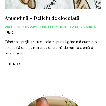
Amandină – Deliciu de ciocolată
DESERTURI
/
DULCIURI
/
REȚETE INTERNI
/
SWEET
/
SWEETS
1
Când spui prăjitură cu ciocolată, primul gând mă duce la o
amandină cu blat însiropat cu aromă de rom, o cremă din
belșug și o …
READ MORE