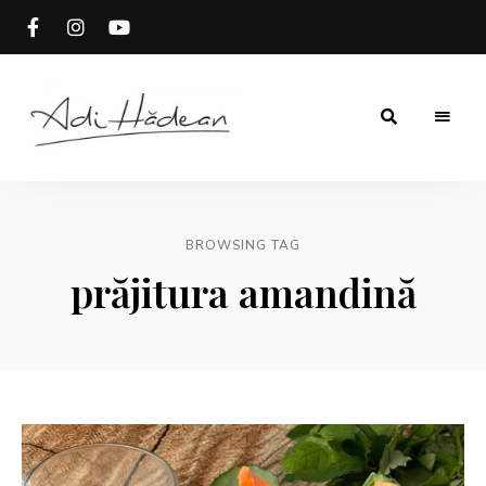
Rețete
Adi
fără
secrete
Hădean
BROWSING TAG
prăjitura amandină