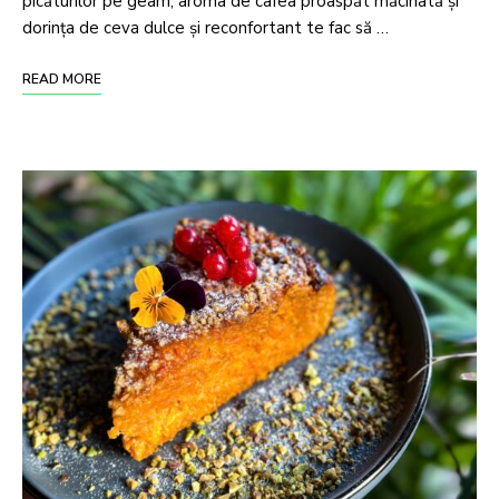
picăturilor pe geam, aroma de cafea proaspăt măcinată și
dorința de ceva dulce și reconfortant te fac să …
READ MORE