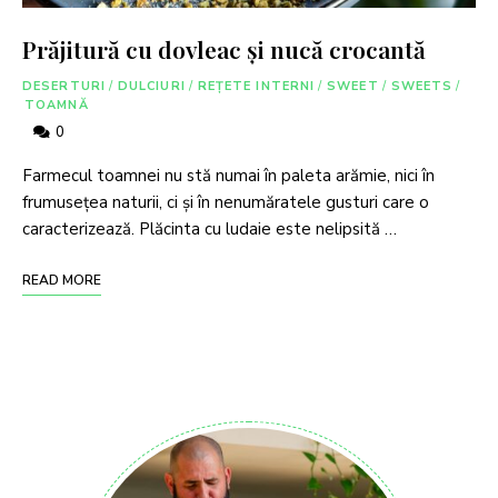
Prăjitură cu dovleac și nucă crocantă
DESERTURI
/
DULCIURI
/
REȚETE INTERNI
/
SWEET
/
SWEETS
/
TOAMNĂ
0
Farmecul toamnei nu stă numai în paleta arămie, nici în
frumusețea naturii, ci și în nenumăratele gusturi care o
caracterizează. Plăcinta cu ludaie este nelipsită …
READ MORE