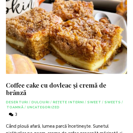
Coffee cake cu dovleac și cremă de
brânză
DESERTURI
/
DULCIURI
/
REȚETE INTERNI
/
SWEET
/
SWEETS
/
TOAMNĂ
/
UNCATEGORIZED
3
Când plouă afară, lumea parcă încetinește. Sunetul