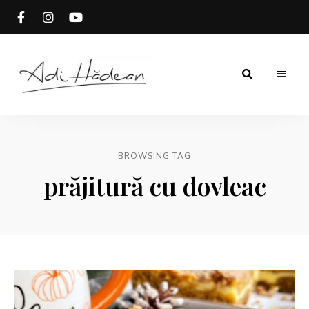
Rețete
Adi
fără
secrete
Hădean
BROWSING TAG
prăjitură cu dovleac