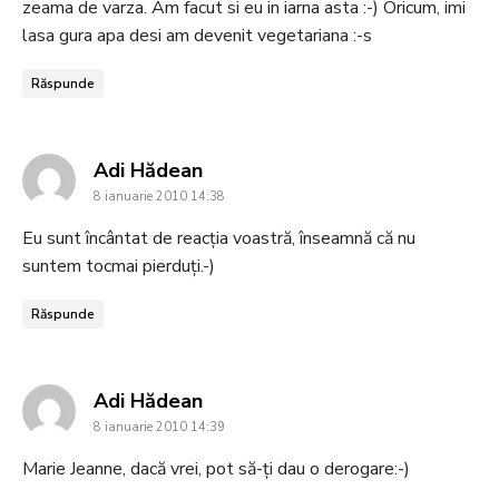
zeama de varza. Am facut si eu in iarna asta :-) Oricum, imi
lasa gura apa desi am devenit vegetariana :-s
Răspunde
says:
Adi Hădean
8 ianuarie 2010 14:38
Eu sunt încântat de reacția voastră, înseamnă că nu
suntem tocmai pierduți.-)
Răspunde
says:
Adi Hădean
8 ianuarie 2010 14:39
Marie Jeanne, dacă vrei, pot să-ți dau o derogare:-)