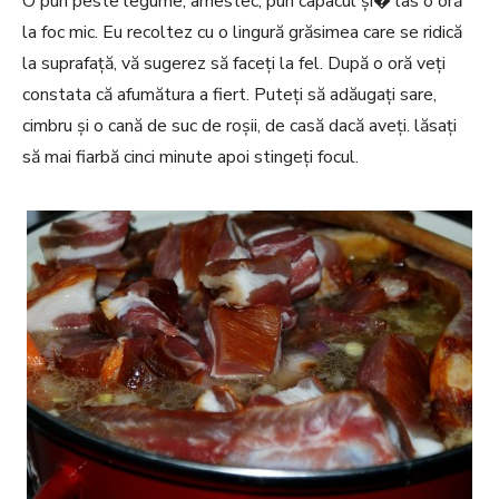
O pun peste legume, amestec, pun capacul și� las o oră
la foc mic. Eu recoltez cu o lingură grăsimea care se ridică
la suprafață, vă sugerez să faceți la fel. După o oră veți
constata că afumătura a fiert. Puteți să adăugați sare,
cimbru și o cană de suc de roșii, de casă dacă aveți. lăsați
să mai fiarbă cinci minute apoi stingeți focul.