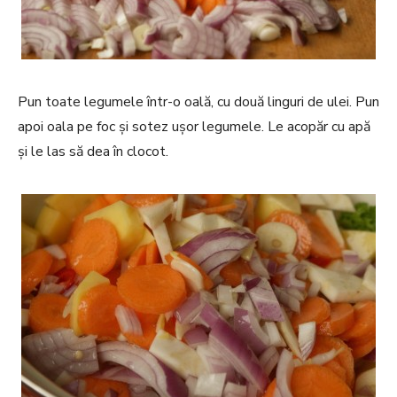
Pun toate legumele într-o oală, cu două linguri de ulei. Pun
apoi oala pe foc și sotez ușor legumele. Le acopăr cu apă
și le las să dea în clocot.