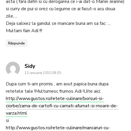
asta ( fara dafin si cu derogarea ce i-ai dat-o Mariei Jeanne)
si curry de pui si orez cu legume ce ai facut-o acu doua
zile….
Deja salixez la gandul ce mancare buna am sa fac ….
Multam fain Adi !!!
Răspunde
says:
Sidy
13 ianuarie 2010 09:03
Dupa cum ti-am promis , am avut papica buna dupa
retetele tale !Multumesc frumos Adi !Uite aici:
http://www.gustos.ro/retete-culinare/borsuri-si-
ciorbe/zama-de-cartofi-cu-carnati-afumat-si-moare-de-
varza.html
si
http://www.gustos.ro/retete-culinare/mancaruri-cu-