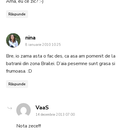
Ama, eu ce zic? :-)
Răspunde
says:
nina
8 ianuarie 2010 10:25
Bre, io zama asta o fac des, ca asa am pomenit de la
batranii din zona Brailei. D’aia pesemne sunt grasa si
frumoasa. :D
Răspunde
says:
VaaS
14 decembrie 2013 07:00
Nota zece!!!