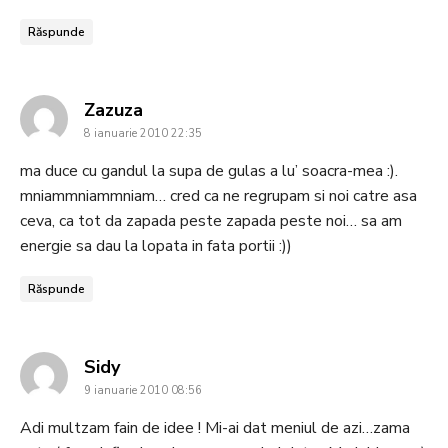
Răspunde
says:
Zazuza
8 ianuarie 2010 22:35
ma duce cu gandul la supa de gulas a lu’ soacra-mea :).
mniammniammniam… cred ca ne regrupam si noi catre asa
ceva, ca tot da zapada peste zapada peste noi… sa am
energie sa dau la lopata in fata portii :))
Răspunde
says:
Sidy
9 ianuarie 2010 08:56
Adi multzam fain de idee ! Mi-ai dat meniul de azi…zama