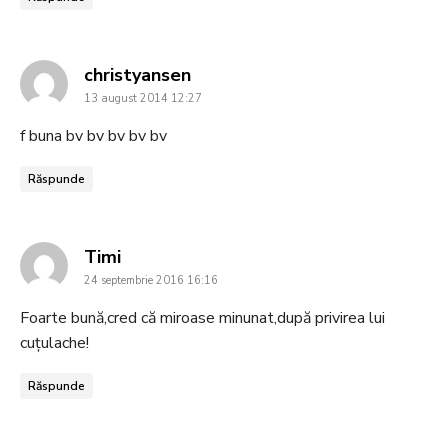
says:
christyansen
13 august 2014 12:27
f buna bv bv bv bv bv
Răspunde
says:
Timi
24 septembrie 2016 16:16
Foarte bună,cred că miroase minunat,după privirea lui
cuţulache!
Răspunde