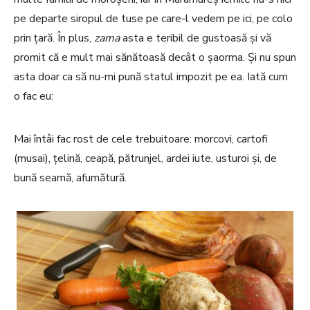
pe departe siropul de tuse pe care-l vedem pe ici, pe colo
prin țară. În plus,
zama
asta e teribil de gustoasă și vă
promit că e mult mai sănătoasă decât o șaorma. Și nu spun
asta doar ca să nu-mi pună statul impozit pe ea. Iată cum
o fac eu:
Mai întâi fac rost de cele trebuitoare: morcovi, cartofi
(musai), țelină, ceapă, pătrunjel, ardei iute, usturoi și, de
bună seamă, afumătură.