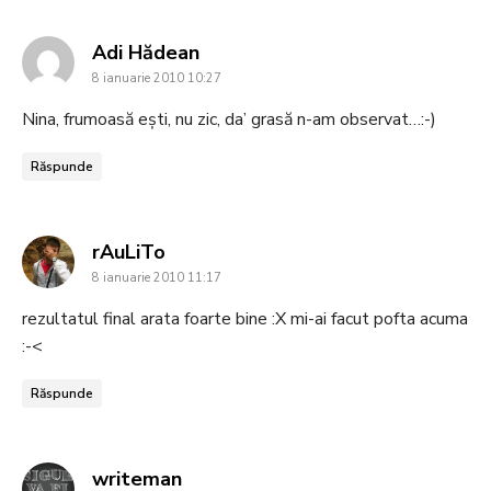
says:
Adi Hădean
8 ianuarie 2010 10:27
Nina, frumoasă ești, nu zic, da’ grasă n-am observat…:-)
Răspunde
says:
rAuLiTo
8 ianuarie 2010 11:17
rezultatul final arata foarte bine :X mi-ai facut pofta acuma
:-<
Răspunde
says:
writeman