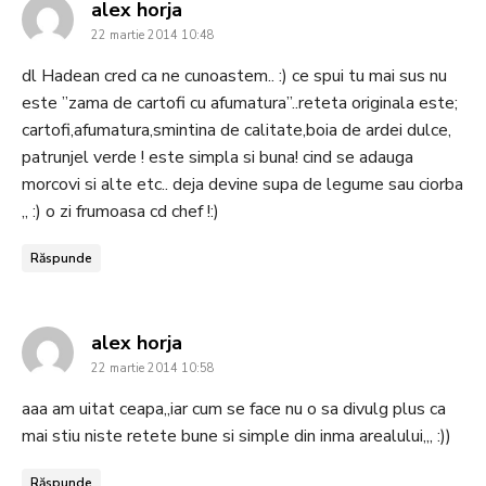
says:
alex horja
22 martie 2014 10:48
dl Hadean cred ca ne cunoastem.. :) ce spui tu mai sus nu
este ”zama de cartofi cu afumatura”..reteta originala este;
cartofi,afumatura,smintina de calitate,boia de ardei dulce,
patrunjel verde ! este simpla si buna! cind se adauga
morcovi si alte etc.. deja devine supa de legume sau ciorba
,, :) o zi frumoasa cd chef !:)
Răspunde
says:
alex horja
22 martie 2014 10:58
aaa am uitat ceapa,,iar cum se face nu o sa divulg plus ca
mai stiu niste retete bune si simple din inma arealului,,, :))
Răspunde