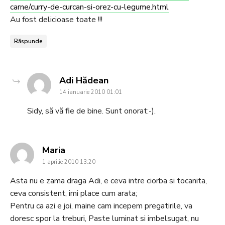
carne/curry-de-curcan-si-orez-cu-legume.html
Au fost delicioase toate !!!
Răspunde
says:
Adi Hădean
14 ianuarie 2010 01:01
Sidy, să vă fie de bine. Sunt onorat:-).
says:
Maria
1 aprilie 2010 13:20
Asta nu e zama draga Adi, e ceva intre ciorba si tocanita,
ceva consistent, imi place cum arata;
Pentru ca azi e joi, maine cam incepem pregatirile, va
doresc spor la treburi, Paste luminat si imbelsugat, nu