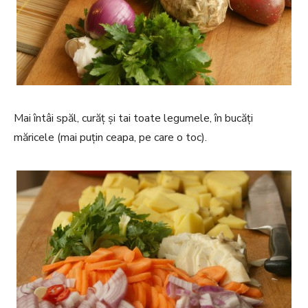
Mai întâi spăl, curăț și tai toate legumele, în bucăți
măricele (mai puțin ceapa, pe care o toc).