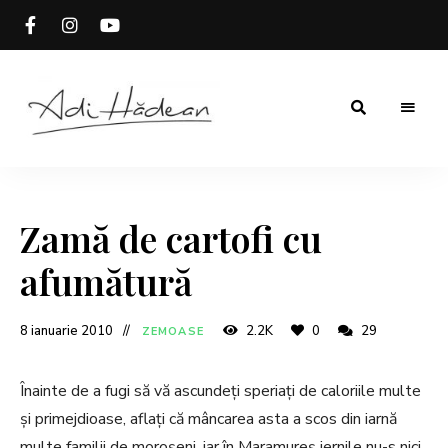
Rețete
Adi
fără
secrete
Hădean
Zamă de cartofi cu
afumătură
8 ianuarie 2010
2.2K
0
29
ZEMOASE
Înainte de a fugi să vă ascundeți speriați de caloriile multe
și primejdioase, aflați că mâncarea asta a scos din iarnă
multe familii de moroșeni, iar în Maramureș iernile nu-s nici