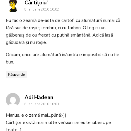
says:
Cârtiţoiu'
8 ianuarie 2010 10:02
Eu fac o zeamă de-asta de cartofi cu afumătură numai că
fără suc de roşii şi cimbru, ci cu tarhon. O leg cu un
gălbenuş de ou frecat cu puţină smântână. Adică iasă
găblioară şi nu roşie.
Oricum, orice are afumătură înăuntru e imposibil să nu fie
bun.
Răspunde
says:
Adi Hădean
8 ianuarie 2010 10:03
Marius, e o zamă mai…plină:-))
Cârtițoi, există mai multe versiuni iar eu le iubesc pe
toate:-)