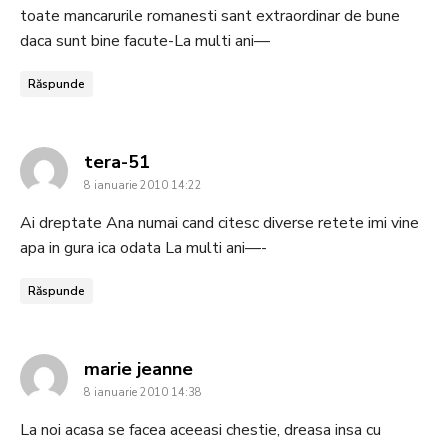
toate mancarurile romanesti sant extraordinar de bune
daca sunt bine facute-La multi ani—
Răspunde
says:
tera-51
8 ianuarie 2010 14:22
Ai dreptate Ana numai cand citesc diverse retete imi vine
apa in gura ica odata La multi ani—-
Răspunde
says:
marie jeanne
8 ianuarie 2010 14:38
La noi acasa se facea aceeasi chestie, dreasa insa cu