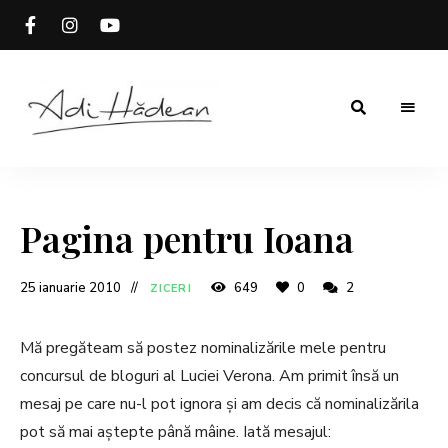
Rețete
Adi
fără
secrete
Hădean
Pagina pentru Ioana
25 ianuarie 2010
649
0
2
ZICERI
Mă pregăteam să postez nominalizările mele pentru
concursul de bloguri al Luciei Verona. Am primit însă un
mesaj pe care nu-l pot ignora și am decis că nominalizărila
pot să mai aștepte până mâine. Iată mesajul: