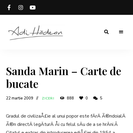
Rețete
Adi
fără
secrete
Hădean
Sanda Marin – Carte de
bucate
22 martie 2009
888
0
5
ZICERI
Gradul de civilizaÅ£ie al unui popor este fÄrÄ Ã®ndoialÄ
Ã®n directÄ legÄturÄ Åi cu felul sÄu de a se hrÄni.Â
Citatul e extras din introducerea ediÅ£iei din 1954 a