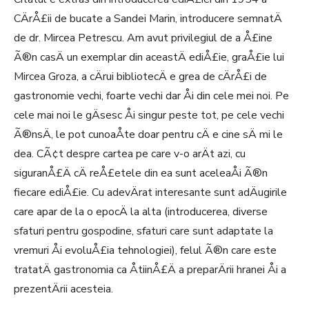
CÄrÅ£ii de bucate a Sandei Marin, introducere semnatÄ
de dr. Mircea Petrescu. Am avut privilegiul de a Å£ine
Ã®n casÄ un exemplar din aceastÄ ediÅ£ie, graÅ£ie lui
Mircea Groza, a cÄrui bibliotecÄ e grea de cÄrÅ£i de
gastronomie vechi, foarte vechi dar Åi din cele mei noi. Pe
cele mai noi le gÄsesc Åi singur peste tot, pe cele vechi
Ã®nsÄ, le pot cunoaÅte doar pentru cÄ e cine sÄ mi le
dea. CÃ¢t despre cartea pe care v-o arÄt azi, cu
siguranÅ£Ä cÄ reÅ£etele din ea sunt aceleaÅi Ã®n
fiecare ediÅ£ie. Cu adevÄrat interesante sunt adÄugirile
care apar de la o epocÄ la alta (introducerea, diverse
sfaturi pentru gospodine, sfaturi care sunt adaptate la
vremuri Åi evoluÅ£ia tehnologiei), felul Ã®n care este
tratatÄ gastronomia ca ÅtiinÅ£Ä a preparÄrii hranei Åi a
prezentÄrii acesteia.