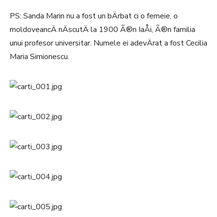
PS: Sanda Marin nu a fost un bÄrbat ci o femeie, o
moldoveancÄ nÄscutÄ la 1900 Ã®n IaÅi, Ã®n familia
unui profesor universitar. Numele ei adevÄrat a fost Cecilia
Maria Simionescu.