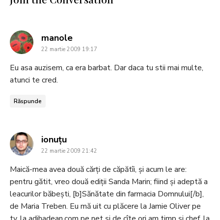
says:
manole
22 martie 2009 19:17
Eu asa auzisem, ca era barbat. Dar daca tu stii mai multe,
atunci te cred.
Răspunde
says:
ionuţu
22 martie 2009 21:42
Maică-mea avea două cărţi de căpătîi, şi acum le are:
pentru gătit, vreo două ediţii Sanda Marin; fiind şi adeptă a
leacurilor băbeşti, [b]Sănătate din farmacia Domnului[/b],
de Maria Treben. Eu mă uit cu plăcere la Jamie Oliver pe
tv, la adihadean.com pe net şi de cîte ori am timp şi chef, la