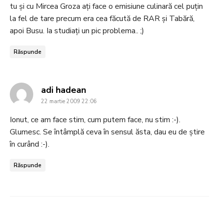
tu şi cu Mircea Groza aţi face o emisiune culinară cel puţin
la fel de tare precum era cea făcută de RAR şi Tabără,
apoi Busu. Ia studiaţi un pic problema.. ;)
Răspunde
says:
adi hadean
22 martie 2009 22:06
Ionut, ce am face stim, cum putem face, nu stim :-).
Glumesc. Se întâmplă ceva în sensul ăsta, dau eu de ştire
în curând :-).
Răspunde