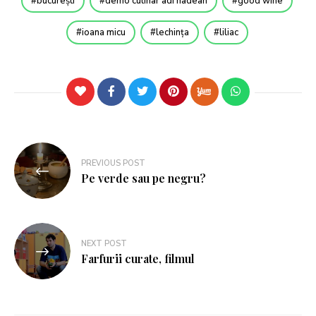
bucurești
demo culinar adi hadean
good wine
ioana micu
lechința
liliac
PREVIOUS POST
Pe verde sau pe negru?
NEXT POST
Farfurii curate, filmul