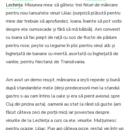
Lechința
. Misiunea mea: să gătesc trei feluri de mâncare
pentru nou-lansatele vinuri Liliac (surpriză plăcută pentru
mine dar trebuie să aprofundez, Ioana, înainte să pot vorbi
despre ele cumsecade și fără să mă bâlbâi). Am convenit
cu Ioana să fac piept de rață cu sos de fructe de pădure
pentru rose, pește cu legume în plic pentru vinul alb și
înghețată de banane cu mentă, asortată cu înghețată de
vanilie, pentru Nectarul de Transilvania.
Am avut un demo reușit, mâncarea a iești repede și bună
după standardele mele (deși predecesorii mei la standul
gastro s-au cam întins la oale și era să pierd avionul spre
Cluj din pricina asta), oamenii au stat la rând să guste (am
făcut câteva zeci de porții mici) iar povestea despre
vinurile de la Lechința a curs ca ele, vinurile. Mulțumesc
pentru ocazie, Liliac. Pun aici câteva poze, restul vin într-un