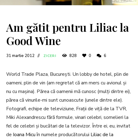
Am gătit pentru Liliac la
Good Wine
31 martie 2012
828
0
6
ZICERI
World Trade Plaza, București. Un lobby de hotel, plin de
oameni, plin de vin (am regretat că am mers cu avionul și
nu cu mașina). Părea că oamenii mă cunosc (mulți dintre ei),
părea că vinurile-mi sunt cunoascute (unele dintre ele).
Fotografi, echipe de televiziune, Frații de viță de la TVR,
Miki Alexandrescu fără formule, vinari celebri, somelieri la
fel de celebri și bucătari de la televizor. Între ei, eu, invitat
de
Ioana Micu
în numele producătorului
Liliac de la