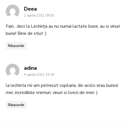
says:
Deea
2 aprilie 2012 09:55
Fain…deci la Lechința au nu numai lactate bune, au si vinuri
bune! Bine de stiut :)
Răspunde
says:
adina
4 aprilie 2012 15:34
la lechinta mi-am petrecut copilaria, de-acolo erau bunicii
mei, incredibile vremuri, vinuri si livezi de meri :)
Răspunde