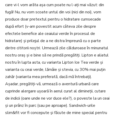
care vi-l vom arăta așa cum poate nu l-ați mai văzut: din
fugă! Nu, nu vom scoate untul din voi (nici din noi), vom
produce doar pretextul pentru o hidratare cumsecade
după efort (v-am povestit acum câteva zile despre
efectele benefice ale ceaiului verde în procesul de
hidratare) și prilejul de a ne distra împreună cu o parte
dintre cititorii noștri. Urmează zile călduroase în minunatul
nostru oraș și e bine să ne prindă pregătiți. Lipton e aliatul
nostru în lupta asta, cu varianta Lipton Ice Tea verde și
varianta cu ceai verde, lămâie și stevia, cu 30% mai puțin
zahăr (varianta mea preferată, dacă mă întrebați).
Așadar, pregătiți-vă, urmează o aventură urbană care
cuprinde alergare ușoară în aerul curat al dimineții, cutare
de indicii (oare unde ne vor duce ele?), o poveste la un ceai
și un prânz în parc (sau pe aproape). Sandwich-urile
slim&fit vor fi concepute și făcute de mine special pentru