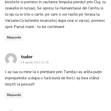
biciclete si pornesc in cautarea timpului pierdut prin Cluj, cu
ceaiurile in rucsaci. Se opresc la Humanitasul din Centru si
isi iau cu ei cite o carte, pe care o vor rasfoi pe terasa la
Varzarie.Cu bateriile incarcate( dupa ceai si varza:), pornesc
spre Parcul mare…to be continued
Răspunde
says:
tudor
24 aprilie 2013 11:35
l-aş lua cu mine la o plimbare prin Tarniţa.i-aş arăta puţin
imprejurimile si,dupa o tură bună de înot,l-aş bea stând
liniştit la pescuit!
Răspunde