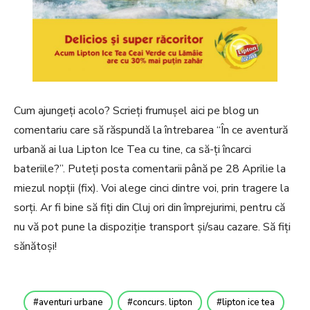
Cum ajungeți acolo? Scrieți frumușel aici pe blog un
comentariu care să răspundă la întrebarea “În ce aventură
urbană ai lua Lipton Ice Tea cu tine, ca să-ți încarci
bateriile?”. Puteți posta comentarii până pe 28 Aprilie la
miezul nopții (fix). Voi alege cinci dintre voi, prin tragere la
sorți. Ar fi bine să fiți din Cluj ori din împrejurimi, pentru că
nu vă pot pune la dispoziție transport și/sau cazare. Să fiți
sănătoși!
aventuri urbane
concurs. lipton
lipton ice tea