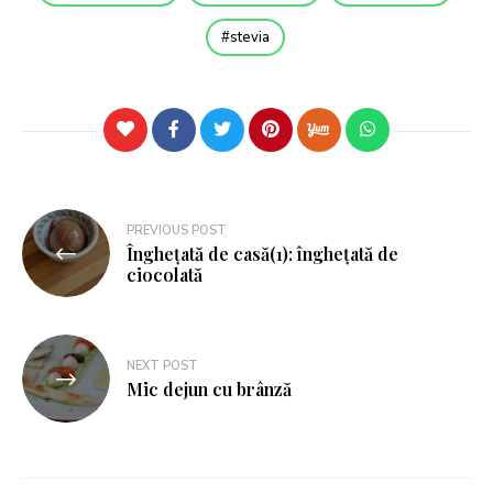
stevia
PREVIOUS POST
Înghețată de casă(1): înghețată de
ciocolată
NEXT POST
Mic dejun cu brânză