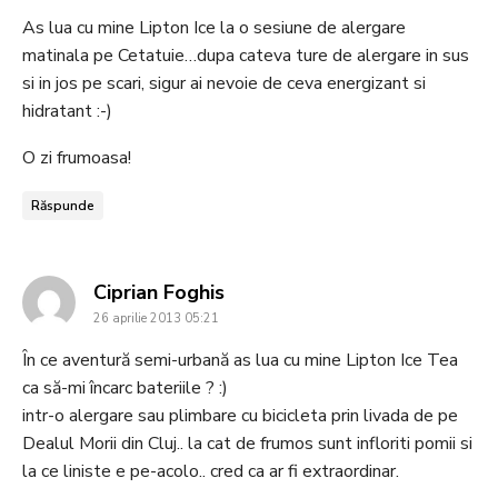
As lua cu mine Lipton Ice la o sesiune de alergare
matinala pe Cetatuie…dupa cateva ture de alergare in sus
si in jos pe scari, sigur ai nevoie de ceva energizant si
hidratant :-)
O zi frumoasa!
Răspunde
says:
Ciprian Foghis
26 aprilie 2013 05:21
În ce aventură semi-urbană as lua cu mine Lipton Ice Tea
ca să-mi încarc bateriile ? :)
intr-o alergare sau plimbare cu bicicleta prin livada de pe
Dealul Morii din Cluj.. la cat de frumos sunt infloriti pomii si
la ce liniste e pe-acolo.. cred ca ar fi extraordinar.