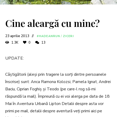
Cine aleargă cu mine?
23 aprilie 2013
#HADEANRUN
/
ZICERI
1.3K
0
13
UPDATE:
Câștigătorii (aleși prin tragere la sorți dintre persoanele
înscrise) sunt: Anca Ramona Kolozsi, Pamela Ignat, Andrei
Baciu, Ciprian Foghiș și Teodo (pe care-l rog să-mi
răspundă la mail). Împreună cu ei voi alerga pe data de 18
Mai în Aventura Urbană Lipton Detalii despre asta vor
primi pe mail, detalii despre aventură veți primi aici pe