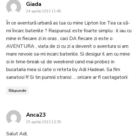
says:
Giada
24 aprilie 2013 11:48
În ce aventură urbană as lua cu mine Lipton Ice Tea ca să-
mi încarc bateriile ? Raspunsul este foarte simplu : il iau cu
mine in fiecare zi in oras , caci DA fiecare zi este o
AVENTURA , viata de zi cu zi a devenit o aventura si am
mare nevoie sa-mi incarc bateriile. Si desigur il am cu mine
si in time-break-ul de weekend cand mai probez in
bucataria mea si cate o reteta by Adi Hadean. Sa fim
sanatosi !!! Si tin pumnii stransi … oricare ar fi castagatorii
Răspunde
says:
Anca23
25 aprilie 2013 13:35
Salut Adi,