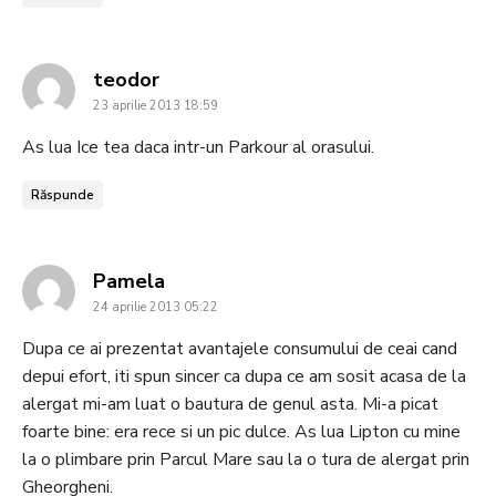
says:
teodor
23 aprilie 2013 18:59
As lua Ice tea daca intr-un Parkour al orasului.
Răspunde
says:
Pamela
24 aprilie 2013 05:22
Dupa ce ai prezentat avantajele consumului de ceai cand
depui efort, iti spun sincer ca dupa ce am sosit acasa de la
alergat mi-am luat o bautura de genul asta. Mi-a picat
foarte bine: era rece si un pic dulce. As lua Lipton cu mine
la o plimbare prin Parcul Mare sau la o tura de alergat prin
Gheorgheni.