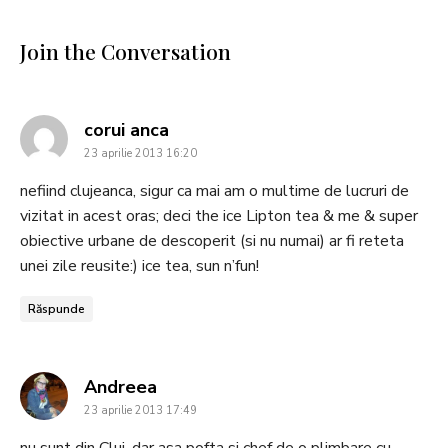
Join the Conversation
says:
corui anca
23 aprilie 2013 16:20
nefiind clujeanca, sigur ca mai am o multime de lucruri de
vizitat in acest oras; deci the ice Lipton tea & me & super
obiective urbane de descoperit (si nu numai) ar fi reteta
unei zile reusite:) ice tea, sun n’fun!
Răspunde
says:
Andreea
23 aprilie 2013 17:49
nu sunt din Cluj, dar asa pofta si chef de o plimbare cu