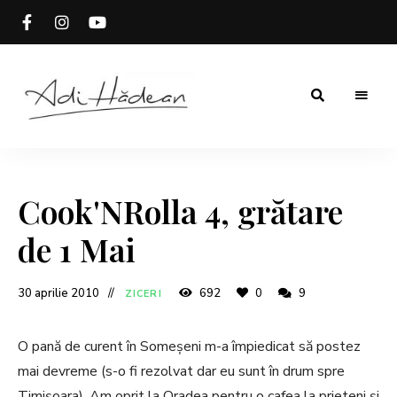
Rețete
Adi
fără
secrete
Hădean
Cook'NRolla 4, grătare
de 1 Mai
30 aprilie 2010
692
0
9
ZICERI
O pană de curent în Someșeni m-a împiedicat să postez
mai devreme (s-o fi rezolvat dar eu sunt în drum spre
Timișoara). Am oprit la Oradea pentru o cafea la prieteni și