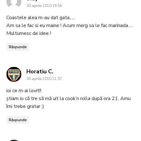
30 aprilie 2010 19:56
Coastele alea m-au dat gata…..
Am sa le fac si eu maine ! Acum merg sa le fac marinada….
Multumesc de idee !
Răspunde
says:
Horatiu C.
30 aprilie 2010 21:37
ioi ce m-ai lovit!!
ştiam io că tre să mă uit la cook’n rolla după ora 21. Amu
îmi trebe gratar :)
Răspunde