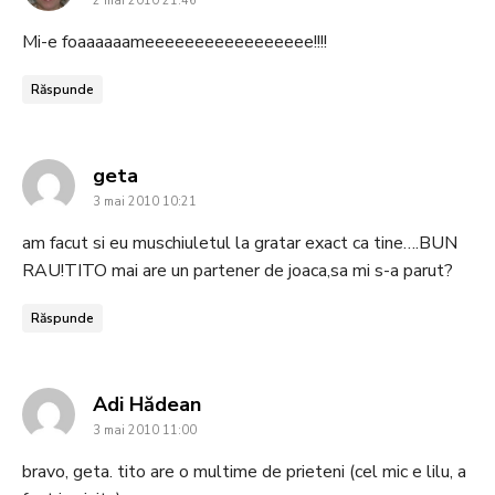
2 mai 2010 21:46
Mi-e foaaaaaameeeeeeeeeeeeeeeee!!!!
Răspunde
says:
geta
3 mai 2010 10:21
am facut si eu muschiuletul la gratar exact ca tine….BUN
RAU!TITO mai are un partener de joaca,sa mi s-a parut?
Răspunde
says:
Adi Hădean
3 mai 2010 11:00
bravo, geta. tito are o multime de prieteni (cel mic e lilu, a