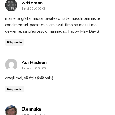
says:
writeman
1 mai 2010 00:08
maine la gratar musai tavalesc niste muschi prin niste
condimenturi, pacat ca n-am avut timp sa ma uit mai
devreme, sa pregtesc o marinada… happy May Day ;)
Răspunde
says:
Adi Hădean
1 mai 2010 05:00
dragii mei, să fiți sănătoși:-)
Răspunde
says:
Elennuka