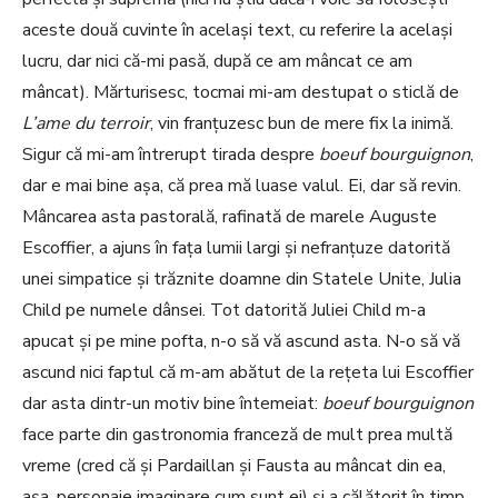
aceste două cuvinte în același text, cu referire la același
lucru, dar nici că-mi pasă, după ce am mâncat ce am
mâncat). Mărturisesc, tocmai mi-am destupat o sticlă de
L’ame du terroir
, vin franțuzesc bun de mere fix la inimă.
Sigur că mi-am întrerupt tirada despre
boeuf bourguignon
,
dar e mai bine așa, că prea mă luase valul. Ei, dar să revin.
Mâncarea asta pastorală, rafinată de marele Auguste
Escoffier, a ajuns în fața lumii largi și nefranțuze datorită
unei simpatice și trăznite doamne din Statele Unite, Julia
Child pe numele dânsei. Tot datorită Juliei Child m-a
apucat și pe mine pofta, n-o să vă ascund asta. N-o să vă
ascund nici faptul că m-am abătut de la rețeta lui Escoffier
dar asta dintr-un motiv bine întemeiat:
boeuf bourguignon
face parte din gastronomia franceză de mult prea multă
vreme (cred că și Pardaillan și Fausta au mâncat din ea,
așa, personaje imaginare cum sunt ei) și a călătorit în timp