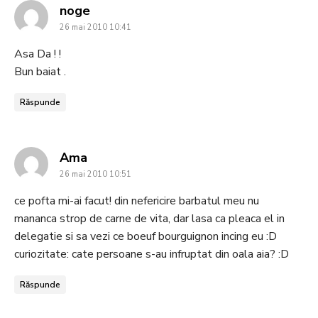
says:
noge
26 mai 2010 10:41
Asa Da ! !
Bun baiat .
Răspunde
says:
Ama
26 mai 2010 10:51
ce pofta mi-ai facut! din nefericire barbatul meu nu
mananca strop de carne de vita, dar lasa ca pleaca el in
delegatie si sa vezi ce boeuf bourguignon incing eu :D
curiozitate: cate persoane s-au infruptat din oala aia? :D
Răspunde