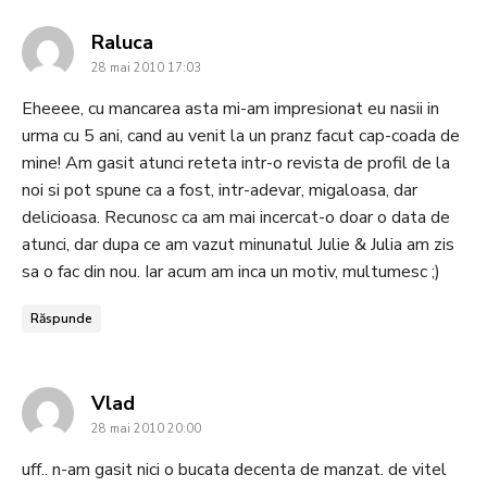
says:
Raluca
28 mai 2010 17:03
Eheeee, cu mancarea asta mi-am impresionat eu nasii in
urma cu 5 ani, cand au venit la un pranz facut cap-coada de
mine! Am gasit atunci reteta intr-o revista de profil de la
noi si pot spune ca a fost, intr-adevar, migaloasa, dar
delicioasa. Recunosc ca am mai incercat-o doar o data de
atunci, dar dupa ce am vazut minunatul Julie & Julia am zis
sa o fac din nou. Iar acum am inca un motiv, multumesc ;)
Răspunde
says:
Vlad
28 mai 2010 20:00
uff.. n-am gasit nici o bucata decenta de manzat. de vitel