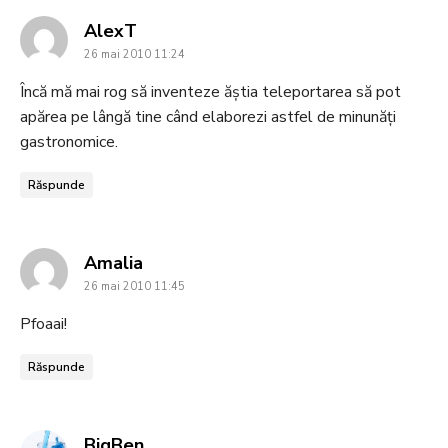
says:
AlexT
26 mai 2010 11:24
Încă mă mai rog să inventeze ăştia teleportarea să pot
apărea pe lângă tine când elaborezi astfel de minunăţi
gastronomice.
Răspunde
says:
Amalia
26 mai 2010 11:45
Pfoaai!
Răspunde
says:
BigBen