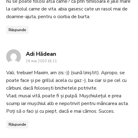
nu se poate folosi atla carne? ca prin timisoara e jale mare
la caitolul carne de vita. abia gasesc cate un rasol mai de
doamne-ajuta, pentru o ciorba de burta.
Răspunde
says:
Adi Hădean
26 mai 2010 18:11
Vali, trebuie! Maxim, am zis:-)) (sună liniștit). Apropo, se
poate face și pe grillul acela cu gaz:-), ba ciar si pe cel cu
cărbuni, dacă folosești brichetele potrivite.
Vlad, musai vită, poate fi și pulpă. Mușchiulețul e prea
scump iar mușchiul alb e nepotrivit pentru mâncarea asta.
Poți să o faci și cu piept, dacă e mai cărnos. Succes.
Răspunde