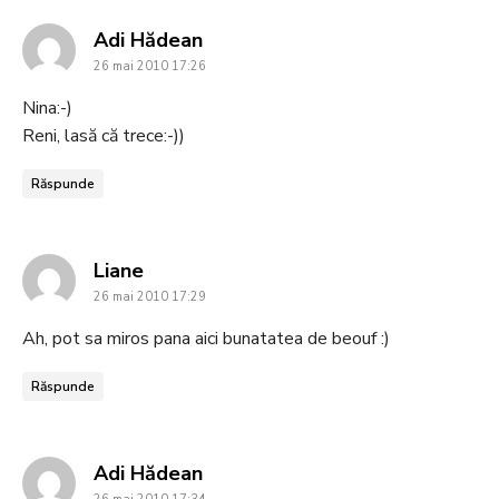
says:
Adi Hădean
26 mai 2010 17:26
Nina:-)
Reni, lasă că trece:-))
Răspunde
says:
Liane
26 mai 2010 17:29
Ah, pot sa miros pana aici bunatatea de beouf :)
Răspunde
says:
Adi Hădean