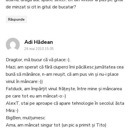
de minzat si cit in gitul de bucatar?
Răspunde
says:
Adi Hădean
26 mai 2010 15:05
Dragilor, mă bucur că vă place:-).
Mazi, am sperat că fără ciuperci îmi păcălesc jumătatea cea
bună să mănânce, n-am reușit, că am pus vin și nu-i place
vinul în mâncare:-))
Fatduck, am împărțit vinul frățește, între mine și mâncarea
pe care tot eu am mâncat-o:-)
AlexT, stai pe aproape că apare tehnologie în secolul ăsta
Mira:-)
BigBen, mulțumesc
Ama, am mâncat singur tot (un pic a primit și Tito)