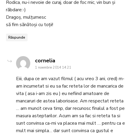
Rodica, nu-i nevoie de curaj, doar de foc mic, vin bun și
răbdare:-)
Dragoș, mulțumesc
să fim sănătoși cu toții!
Răspunde
says:
cornelia
1 noiembrie 2014 14:21
Eiii, dupa ce am vazut filmul ( acu vreo 3 ani, cred) m-
am incumetat si eu sa fac reteta lor de mancarica de
vita ( asa i-am zis eu ) eu nefiind amatoare de
mancaruri de astea laborioase. Am respectat reteta
… am muncit ceva timp, dar recunosc finalul a fost pe
masura asteptarilor. Acum am sa fac si reteta ta si
sunt convinsa ca-mi va placea mai mult … pentru ca e
mult mai simpla… dar sunt convinsa ca gustul e