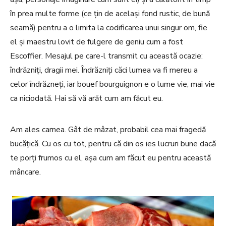
în prea multe forme (ce țin de același fond rustic, de bună
seamă) pentru a o limita la codificarea unui singur om, fie
el și maestru lovit de fulgere de geniu cum a fost
Escoffier. Mesajul pe care-l transmit cu această ocazie:
îndrăzniți, dragii mei. Îndrăzniți căci lumea va fi mereu a
celor îndrăzneți, iar bouef bourguignon e o lume vie, mai vie
ca niciodată. Hai să vă arăt cum am făcut eu.
Am ales carnea. Gât de mâzat, probabil cea mai fragedă
bucățică. Cu os cu tot, pentru că din os ies lucruri bune dacă
te porți frumos cu el, așa cum am făcut eu pentru această
mâncare.