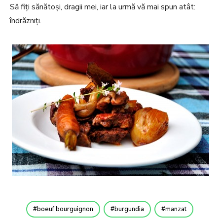
Să fiți sănătoși, dragii mei, iar la urmă vă mai spun atât:
îndrăzniți.
boeuf bourguignon
burgundia
manzat