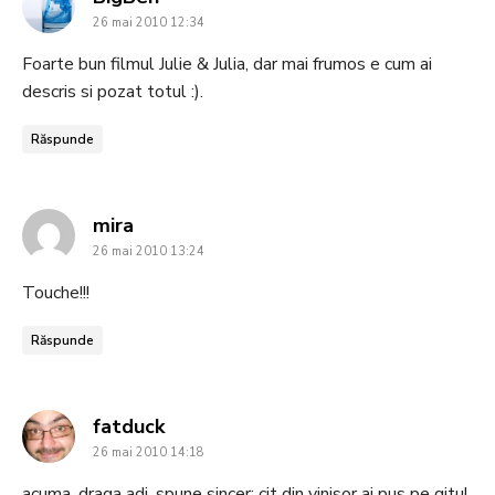
26 mai 2010 12:34
Foarte bun filmul Julie & Julia, dar mai frumos e cum ai
descris si pozat totul :).
Răspunde
says:
mira
26 mai 2010 13:24
Touche!!!
Răspunde
says:
fatduck
26 mai 2010 14:18
acuma, draga adi, spune sincer: cit din vinisor ai pus pe gitul