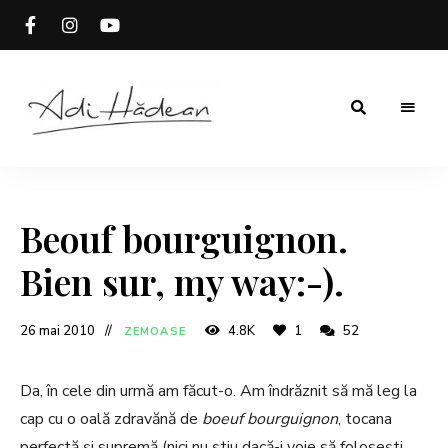
Rețete
Adi
fără
secrete
Hădean
Beouf bourguignon.
Bien sur, my way:-).
26 mai 2010
4.8K
1
52
ZEMOASE
Da, în cele din urmă am făcut-o. Am îndrăznit să mă leg la
cap cu o oală zdravănă de
boeuf bourguignon
, tocana
perfectă și supremă (nici nu știu dacă-i voie să folosești