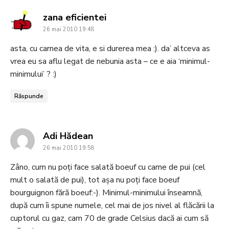
says:
zana eficientei
26 mai 2010 19:48
asta, cu carnea de vita, e si durerea mea :). da’ altceva as
vrea eu sa aflu legat de nebunia asta – ce e aia ‘minimul-
minimului’ ? :)
Răspunde
says:
Adi Hădean
26 mai 2010 19:58
Zâno, cum nu poți face salată boeuf cu carne de pui (cel
mult o salată de pui), tot așa nu poți face boeuf
bourguignon fără boeuf:-). Minimul-minimului înseamnă,
după cum îi spune numele, cel mai de jos nivel al flăcării la
cuptorul cu gaz, cam 70 de grade Celsius dacă ai cum să