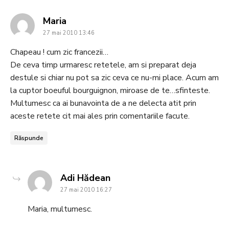
says:
Maria
27 mai 2010 13:46
Chapeau ! cum zic francezii…
De ceva timp urmaresc retetele, am si preparat deja
destule si chiar nu pot sa zic ceva ce nu-mi place. Acum am
la cuptor boeuful bourguignon, miroase de te…sfinteste.
Multumesc ca ai bunavointa de a ne delecta atit prin
aceste retete cit mai ales prin comentariile facute.
Răspunde
says:
Adi Hădean
27 mai 2010 16:27
Maria, multumesc.