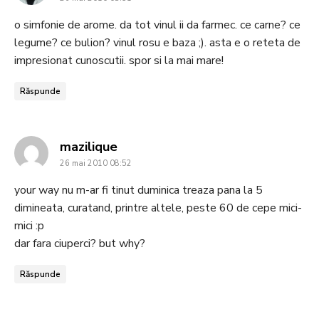
o simfonie de arome. da tot vinul ii da farmec. ce carne? ce
legume? ce bulion? vinul rosu e baza ;). asta e o reteta de
impresionat cunoscutii. spor si la mai mare!
Răspunde
says:
mazilique
26 mai 2010 08:52
your way nu m-ar fi tinut duminica treaza pana la 5
dimineata, curatand, printre altele, peste 60 de cepe mici-
mici :p
dar fara ciuperci? but why?
Răspunde