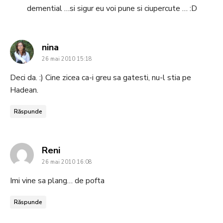
demential …si sigur eu voi pune si ciupercute … :D
says:
nina
26 mai 2010 15:18
Deci da. :) Cine zicea ca-i greu sa gatesti, nu-l stia pe
Hadean.
Răspunde
says:
Reni
26 mai 2010 16:08
Imi vine sa plang… de pofta
Răspunde