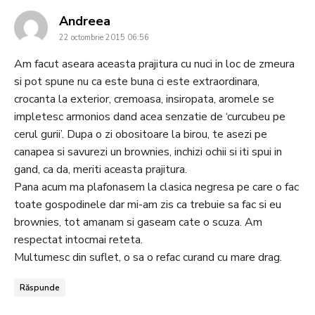
says:
Andreea
22 octombrie 2015 06:56
Am facut aseara aceasta prajitura cu nuci in loc de zmeura
si pot spune nu ca este buna ci este extraordinara,
crocanta la exterior, cremoasa, insiropata, aromele se
impletesc armonios dand acea senzatie de ‘curcubeu pe
cerul gurii’. Dupa o zi obositoare la birou, te asezi pe
canapea si savurezi un brownies, inchizi ochii si iti spui in
gand, ca da, meriti aceasta prajitura.
Pana acum ma plafonasem la clasica negresa pe care o fac
toate gospodinele dar mi-am zis ca trebuie sa fac si eu
brownies, tot amanam si gaseam cate o scuza. Am
respectat intocmai reteta.
Multumesc din suflet, o sa o refac curand cu mare drag.
Răspunde