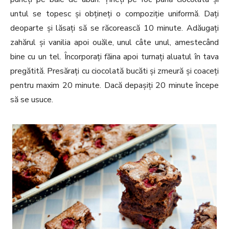
untul se topesc și obțineți o compoziție uniformă. Dați
deoparte și lăsați să se răcorească 10 minute. Adăugați
zahărul și vanilia apoi ouăle, unul câte unul, amestecând
bine cu un tel. Încorporați făina apoi turnați aluatul în tava
pregătită. Presărați cu ciocolată bucăti și zmeură și coaceți
pentru maxim 20 minute. Dacă depașiți 20 minute începe
să se usuce.