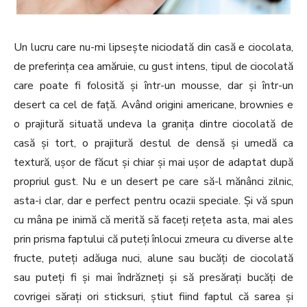
Un lucru care nu-mi lipsește niciodată din casă e ciocolata,
de preferința cea amăruie, cu gust intens, tipul de ciocolată
care poate fi folosită și într-un mousse, dar și într-un
desert ca cel de față. Având origini americane, brownies e
o prajitură situată undeva la granița dintre ciocolată de
casă și tort, o prajitură destul de densă și umedă ca
textură, ușor de făcut și chiar și mai ușor de adaptat după
propriul gust. Nu e un desert pe care să-l mănânci zilnic,
asta-i clar, dar e perfect pentru ocazii speciale. Și vă spun
cu mâna pe inimă că merită să faceți rețeta asta, mai ales
prin prisma faptului că puteți înlocui zmeura cu diverse alte
fructe, puteți adăuga nuci, alune sau bucăți de ciocolată
sau puteți fi și mai îndrăzneți și să presărați bucăți de
covrigei sărați ori sticksuri, știut fiind faptul că sarea și