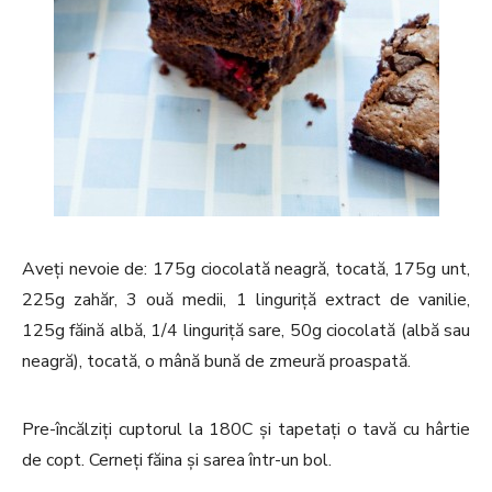
Aveți nevoie de: 175g ciocolată neagră, tocată, 175g unt,
225g zahăr, 3 ouă medii, 1 linguriță extract de vanilie,
125g făină albă, 1/4 linguriță sare, 50g ciocolată (albă sau
neagră), tocată, o mână bună de zmeură proaspată.
Pre-încălziți cuptorul la 180C și tapetați o tavă cu hârtie
de copt. Cerneți făina și sarea într-un bol.