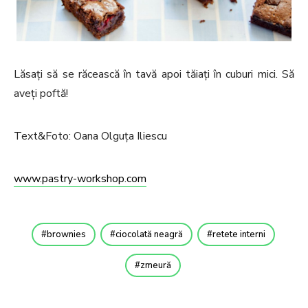
Lăsați să se răcească în tavă apoi tăiați în cuburi mici. Să
aveți poftă!
Text&Foto: Oana Olguța Iliescu
www.pastry-workshop.com
brownies
ciocolată neagră
retete interni
zmeură