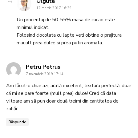
says:
Olguta
12 martie 2017 16:39
Un procentaj de 50-55% masa de cacao este
minimul indicat.
Folosind ciocolata cu lapte veti obtine o prajitura
muuult prea dulce si prea putin aromata.
says:
Petru Petrus
7 noiembrie 2019 17:14
Am făcut-o chiar azi, arată excelent, textura perfectă, doar
că mi se pare foarte (mult prea) dulce! Cred că data
viitoare am să pun doar două treimi din cantitatea de
zahăr.
Răspunde