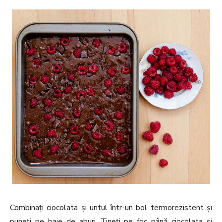
Combinați ciocolata și untul într-un bol termorezistent și
puneți pe baie de aburi. Țineți pe foc până ciocolata și