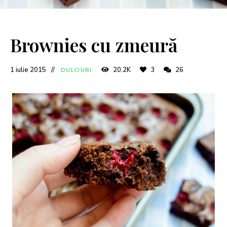
Brownies cu zmeură
1 iulie 2015
20.2K
3
26
DULCIURI