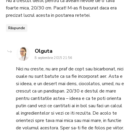
Nu a crescut deloc pentru ca aveam nevoie de o tava
foarte mica, 20/30 cm. Pacat! M-as fi bucurat daca era
precizat lucrul acesta in postarea retetei.
Răspunde
says:
Olguta
8 septembrie 2015 21:56
Nici nu creste, nu are praf de copt sau bicarbonat, nici
ouale nu sunt batute ca sa fie incorporat aer. Asta e
si ideea, e un desert mai dens, ciocolatos, umed, nu e
crescut ca un pandispan. 20/30 e destul de mare
pentru cantitatile astea – ideea e ca te poti orienta
putin cand vezi ce cantitati ai in bol sau faci un calcul
al ingredientelor si vezi ce iti rezulta. De acolo te
orientezi spre tava mai mica sau mai mare, in functie
de volumul acestora. Sper sa-ti fie de folos pe viitor.