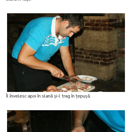
Îl învelesc apoi în slană și-l trag în țepușă.