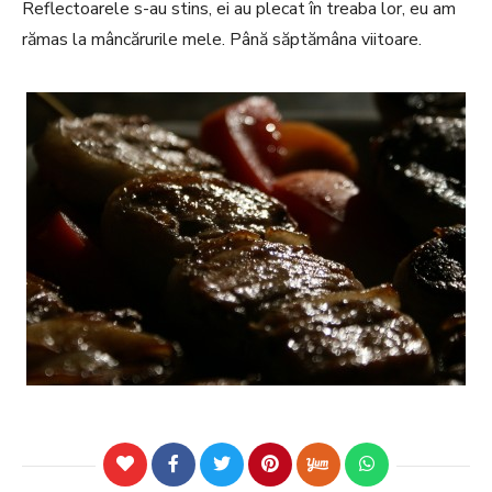
Reflectoarele s-au stins, ei au plecat în treaba lor, eu am
rămas la mâncărurile mele. Până săptămâna viitoare.