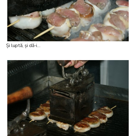
Și luptă, și dă-i…