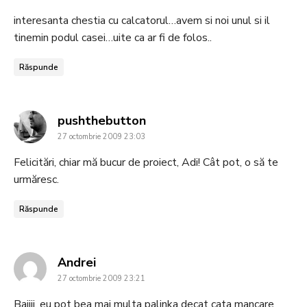
interesanta chestia cu calcatorul…avem si noi unul si il
tinemin podul casei…uite ca ar fi de folos..
Răspunde
says:
pushthebutton
27 octombrie 2009 23:03
Felicitări, chiar mă bucur de proiect, Adi! Cât pot, o să te
urmăresc.
Răspunde
says:
Andrei
27 octombrie 2009 23:21
Baiiii, eu pot bea mai multa palinka decat cata mancare