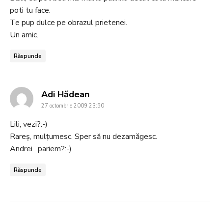
poti tu face.
Te pup dulce pe obrazul prietenei.
Un amic.
Răspunde
says:
Adi Hădean
27 octombrie 2009 23:50
Lili, vezi?:-)
Rareș, mulțumesc. Sper să nu dezamăgesc.
Andrei…pariem?:-)
Răspunde