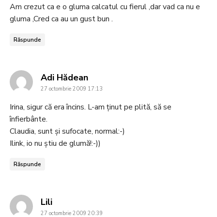
Am crezut ca e o gluma calcatul cu fierul ,dar vad ca nu e
gluma ,Cred ca au un gust bun .
Răspunde
says:
Adi Hădean
27 octombrie 2009 17:13
Irina, sigur că era încins. L-am ținut pe plită, să se
înfierbânte.
Claudia, sunt și sufocate, normal:-)
Ilink, io nu știu de glumă!:-))
Răspunde
says:
Lili
27 octombrie 2009 20:39