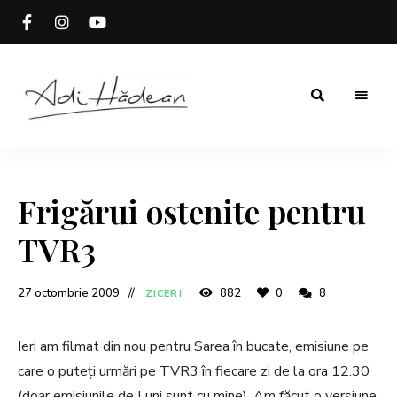
Rețete
Adi
fără
secrete
Hădean
Frigărui ostenite pentru
TVR3
27 octombrie 2009
882
0
8
ZICERI
Ieri am filmat din nou pentru Sarea în bucate, emisiune pe
care o puteți urmări pe TVR3 în fiecare zi de la ora 12.30
(doar emisiunile de Luni sunt cu mine). Am făcut o versiune