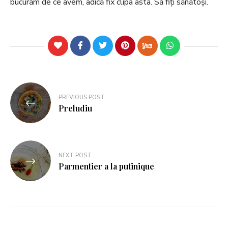
bucurăm de ce avem, adică fix clipa asta. Să fiți sănătoși.
PREVIOUS POST
Preludiu
NEXT POST
Parmentier a la putinique