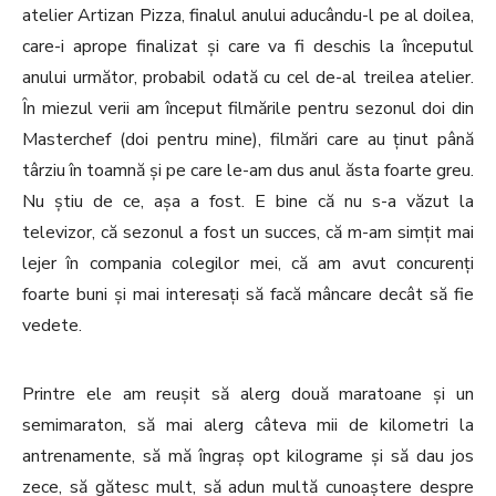
atelier Artizan Pizza, finalul anului aducându-l pe al doilea,
care-i aprope finalizat și care va fi deschis la începutul
anului următor, probabil odată cu cel de-al treilea atelier.
În miezul verii am început filmările pentru sezonul doi din
Masterchef (doi pentru mine), filmări care au ținut până
târziu în toamnă și pe care le-am dus anul ăsta foarte greu.
Nu știu de ce, așa a fost. E bine că nu s-a văzut la
televizor, că sezonul a fost un succes, că m-am simțit mai
lejer în compania colegilor mei, că am avut concurenți
foarte buni și mai interesați să facă mâncare decât să fie
vedete.
Printre ele am reușit să alerg două maratoane și un
semimaraton, să mai alerg câteva mii de kilometri la
antrenamente, să mă îngraș opt kilograme și să dau jos
zece, să gătesc mult, să adun multă cunoaștere despre