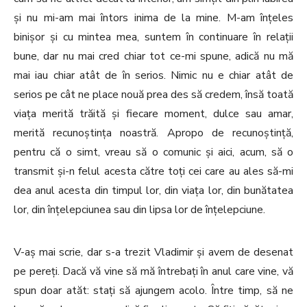
și nu mi-am mai întors inima de la mine. M-am înțeles
binișor și cu mintea mea, suntem în continuare în relații
bune, dar nu mai cred chiar tot ce-mi spune, adică nu mă
mai iau chiar atât de în serios. Nimic nu e chiar atât de
serios pe cât ne place nouă prea des să credem, însă toată
viața merită trăită și fiecare moment, dulce sau amar,
merită recunoștința noastră. Apropo de recunoștință,
pentru că o simt, vreau să o comunic și aici, acum, să o
transmit și-n felul acesta către toți cei care au ales să-mi
dea anul acesta din timpul lor, din viața lor, din bunătatea
lor, din înțelepciunea sau din lipsa lor de înțelepciune.
V-aș mai scrie, dar s-a trezit Vladimir și avem de desenat
pe pereți. Dacă vă vine să mă întrebați în anul care vine, vă
spun doar atăt: stați să ajungem acolo. Între timp, să ne