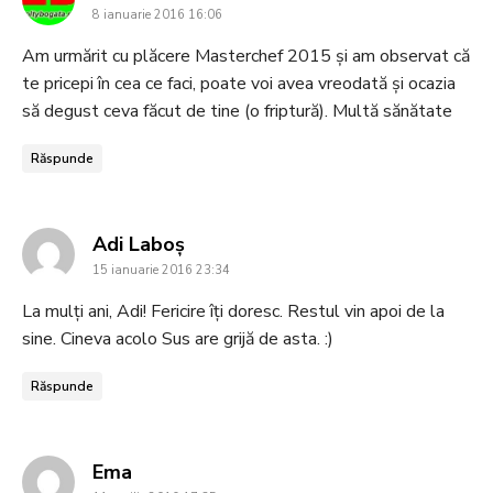
8 ianuarie 2016 16:06
Am urmărit cu plăcere Masterchef 2015 și am observat că
te pricepi în cea ce faci, poate voi avea vreodată și ocazia
să degust ceva făcut de tine (o friptură). Multă sănătate
Răspunde
says:
Adi Laboş
15 ianuarie 2016 23:34
La mulţi ani, Adi! Fericire îţi doresc. Restul vin apoi de la
sine. Cineva acolo Sus are grijă de asta. :)
Răspunde
says:
Ema