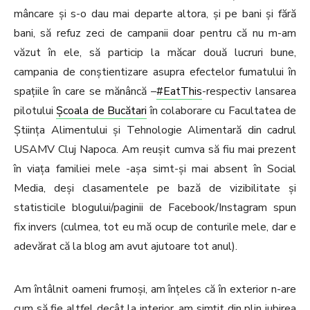
mâncare și s-o dau mai departe altora, și pe bani și fără
bani, să refuz zeci de campanii doar pentru că nu m-am
văzut în ele, să particip la măcar două lucruri bune,
campania de conștientizare asupra efectelor fumatului în
spațiile în care se mănâncă –
#EatThis
-respectiv lansarea
pilotului
Școala de Bucătari
în colaborare cu Facultatea de
Știința Alimentului și Tehnologie Alimentară din cadrul
USAMV Cluj Napoca. Am reușit cumva să fiu mai prezent
în viața familiei mele -așa simt-și mai absent în Social
Media, deși clasamentele pe bază de vizibilitate și
statisticile blogului/paginii de Facebook/Instagram spun
fix invers (culmea, tot eu mă ocup de conturile mele, dar e
adevărat că la blog am avut ajutoare tot anul).
Am întâlnit oameni frumoși, am înțeles că în exterior n-are
cum să fie altfel decât la interior, am simțit din plin iubirea