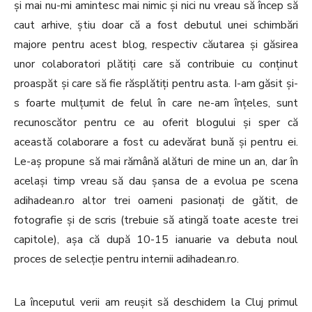
și mai nu-mi amintesc mai nimic și nici nu vreau să încep să
caut arhive, știu doar că a fost debutul unei schimbări
majore pentru acest blog, respectiv căutarea și găsirea
unor colaboratori plătiți care să contribuie cu conținut
proaspăt și care să fie răsplătiți pentru asta. I-am găsit și-
s foarte mulțumit de felul în care ne-am înțeles, sunt
recunoscător pentru ce au oferit blogului și sper că
această colaborare a fost cu adevărat bună și pentru ei.
Le-aș propune să mai rămână alături de mine un an, dar în
același timp vreau să dau șansa de a evolua pe scena
adihadean.ro altor trei oameni pasionați de gătit, de
fotografie și de scris (trebuie să atingă toate aceste trei
capitole), așa că după 10-15 ianuarie va debuta noul
proces de selecție pentru internii adihadean.ro.
La începutul verii am reușit să deschidem la Cluj primul