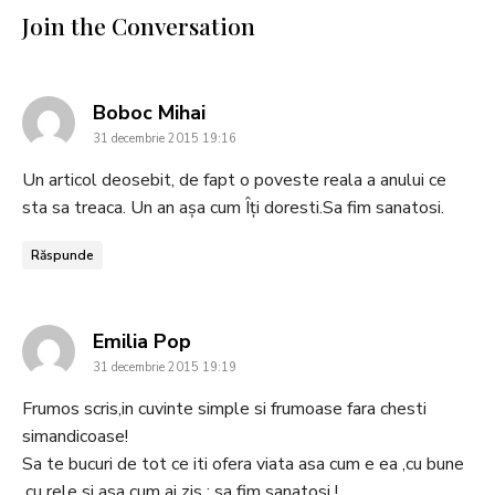
Join the Conversation
says:
Boboc Mihai
31 decembrie 2015 19:16
Un articol deosebit, de fapt o poveste reala a anului ce
sta sa treaca. Un an așa cum Îți doresti.Sa fim sanatosi.
Răspunde
says:
Emilia Pop
31 decembrie 2015 19:19
Frumos scris,in cuvinte simple si frumoase fara chesti
simandicoase!
Sa te bucuri de tot ce iti ofera viata asa cum e ea ,cu bune
,cu rele si asa cum ai zis : sa fim sanatosi !