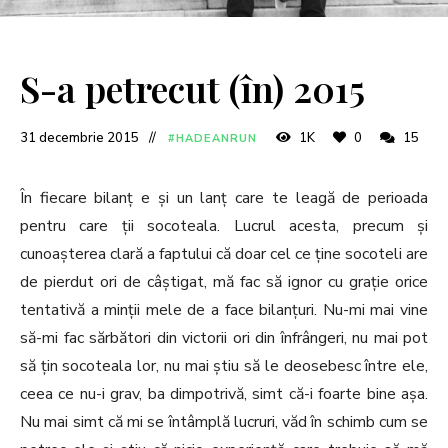
S-a petrecut (în) 2015
31 decembrie 2015
1K
0
15
#HADEANRUN
În fiecare bilanț e și un lanț care te leagă de perioada
pentru care ții socoteala. Lucrul acesta, precum și
cunoașterea clară a faptului că doar cel ce ține socoteli are
de pierdut ori de câștigat, mă fac să ignor cu grație orice
tentativă a minții mele de a face bilanțuri. Nu-mi mai vine
să-mi fac sărbători din victorii ori din înfrângeri, nu mai pot
să țin socoteala lor, nu mai știu să le deosebesc între ele,
ceea ce nu-i grav, ba dimpotrivă, simt că-i foarte bine așa.
Nu mai simt că mi se întâmplă lucruri, văd în schimb cum se