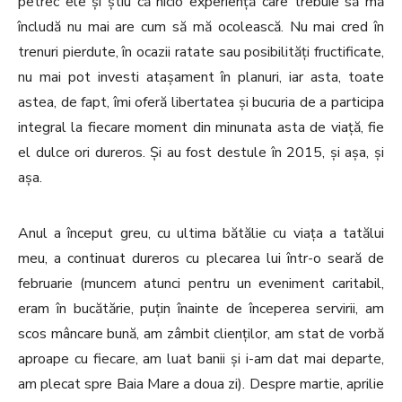
petrec ele și știu că nicio experiență care trebuie să mă
încludă nu mai are cum să mă ocolească. Nu mai cred în
trenuri pierdute, în ocazii ratate sau posibilități fructificate,
nu mai pot investi atașament în planuri, iar asta, toate
astea, de fapt, îmi oferă libertatea și bucuria de a participa
integral la fiecare moment din minunata asta de viață, fie
el dulce ori dureros. Și au fost destule în 2015, și așa, și
așa.
Anul a început greu, cu ultima bătălie cu viața a tatălui
meu, a continuat dureros cu plecarea lui într-o seară de
februarie (muncem atunci pentru un eveniment caritabil,
eram în bucătărie, puțin înainte de începerea servirii, am
scos mâncare bună, am zâmbit clienților, am stat de vorbă
aproape cu fiecare, am luat banii și i-am dat mai departe,
am plecat spre Baia Mare a doua zi). Despre martie, aprilie