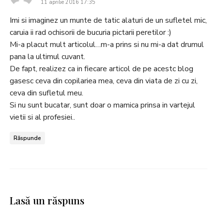
11 aprilie 2016 17:35
Imi si imaginez un munte de tatic alaturi de un sufletel mic,
caruia ii rad ochisorii de bucuria pictarii peretilor :)
Mi-a placut mult articolul…m-a prins si nu mi-a dat drumul
pana la ultimul cuvant.
De fapt, realizez ca in fiecare articol de pe acestc blog
gasesc ceva din copilariea mea, ceva din viata de zi cu zi,
ceva din sufletul meu.
Si nu sunt bucatar, sunt doar o mamica prinsa in vartejul
vietii si al profesiei..
Răspunde
Lasă un răspuns