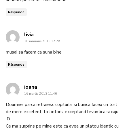
Răspunde
says:
livia
30 ianuarie 2013 12:28
musai sa facem ca suna bine
Răspunde
says:
ioana
16 martie 2013 11:46
Doamne, parca retraiesc copilaria, si bunica facea un tort
de mere excelent, tot intors, exceptand levantica si caju
:D
Ce ma surprins pe mine este ca avea un platou identic cu