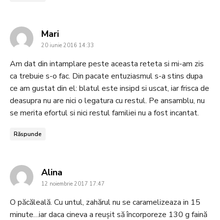
says:
Mari
20 iunie 2016 14:33
Am dat din intamplare peste aceasta reteta si mi-am zis
ca trebuie s-o fac. Din pacate entuziasmul s-a stins dupa
ce am gustat din el: blatul este insipd si uscat, iar frisca de
deasupra nu are nici o legatura cu restul. Pe ansamblu, nu
se merita efortul si nici restul familiei nu a fost incantat.
Răspunde
says:
Alina
12 noiembrie 2017 17:47
O păcăleală. Cu untul, zahărul nu se caramelizeaza in 15
minute…iar daca cineva a reușit să încorporeze 130 g faină