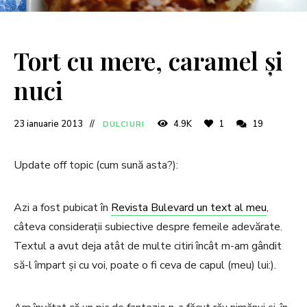
Tort cu mere, caramel și
nuci
23 ianuarie 2013
4.9K
1
19
DULCIURI
Update off topic (cum sună asta?):
Azi a fost pubicat în
Revista Bulevard un text al meu
,
câteva considerații subiective despre femeile adevărate.
Textul a avut deja atât de multe citiri încât m-am gândit
să-l împart și cu voi, poate o fi ceva de capul (meu) lui:).