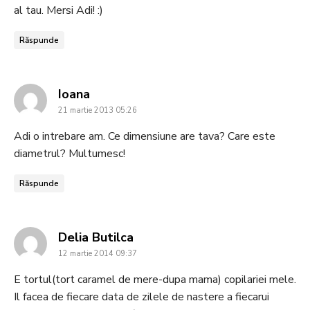
al tau. Mersi Adi! :)
Răspunde
says:
Ioana
21 martie 2013 05:26
Adi o intrebare am. Ce dimensiune are tava? Care este
diametrul? Multumesc!
Răspunde
says:
Delia Butilca
12 martie 2014 09:37
E tortul(tort caramel de mere-dupa mama) copilariei mele.
Il facea de fiecare data de zilele de nastere a fiecarui