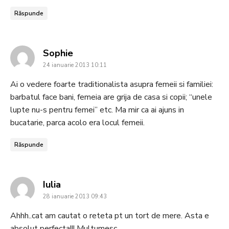
Răspunde
says:
Sophie
24 ianuarie 2013 10:11
Ai o vedere foarte traditionalista asupra femeii si familiei:
barbatul face bani, femeia are grija de casa si copii; “unele
lupte nu-s pentru femei” etc. Ma mir ca ai ajuns in
bucatarie, parca acolo era locul femeii.
Răspunde
says:
Iulia
28 ianuarie 2013 09:43
Ahhh..cat am cautat o reteta pt un tort de mere. Asta e
absolut perfecta!!! Multumesc