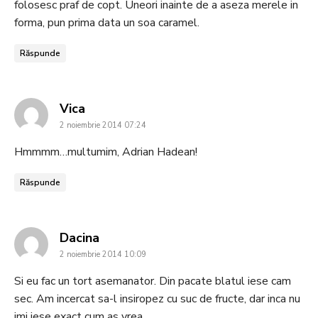
folosesc praf de copt. Uneori inainte de a aseza merele in
forma, pun prima data un soa caramel.
Răspunde
says:
Vica
2 noiembrie 2014 07:24
Hmmmm…multumim, Adrian Hadean!
Răspunde
says:
Dacina
2 noiembrie 2014 10:09
Si eu fac un tort asemanator. Din pacate blatul iese cam
sec. Am incercat sa-l insiropez cu suc de fructe, dar inca nu
imi iese exact cum as vrea.