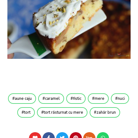
aune caju
caramel
fistic
mere
nuci
tort
tort răsturnat cu mere
zahăr brun