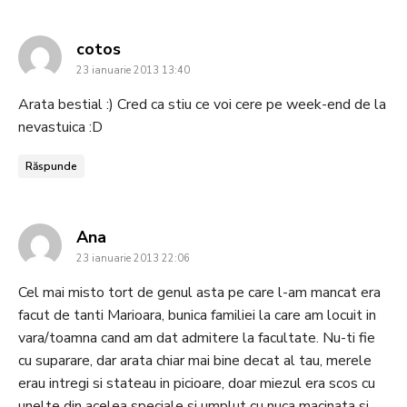
says:
cotos
23 ianuarie 2013 13:40
Arata bestial :) Cred ca stiu ce voi cere pe week-end de la
nevastuica :D
Răspunde
says:
Ana
23 ianuarie 2013 22:06
Cel mai misto tort de genul asta pe care l-am mancat era
facut de tanti Marioara, bunica familiei la care am locuit in
vara/toamna cand am dat admitere la facultate. Nu-ti fie
cu suparare, dar arata chiar mai bine decat al tau, merele
erau intregi si stateau in picioare, doar miezul era scos cu
unelte din acelea speciale si umplut cu nuca macinata si