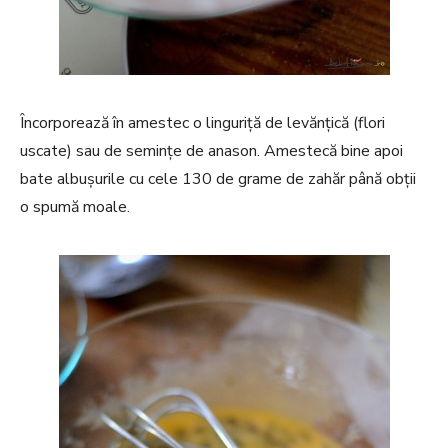
Încorporează în amestec o linguriță de levănțică (flori
uscate) sau de semințe de anason. Amestecă bine apoi
bate albușurile cu cele 130 de grame de zahăr până obții
o spumă moale.