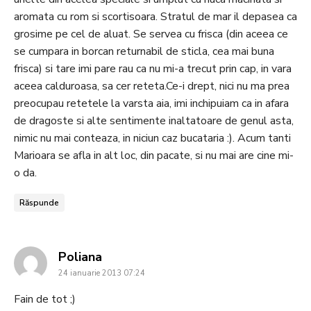
aromata cu rom si scortisoara. Stratul de mar il depasea ca
grosime pe cel de aluat. Se servea cu frisca (din aceea ce
se cumpara in borcan returnabil de sticla, cea mai buna
frisca) si tare imi pare rau ca nu mi-a trecut prin cap, in vara
aceea calduroasa, sa cer reteta.Ce-i drept, nici nu ma prea
preocupau retetele la varsta aia, imi inchipuiam ca in afara
de dragoste si alte sentimente inaltatoare de genul asta,
nimic nu mai conteaza, in niciun caz bucataria :). Acum tanti
Marioara se afla in alt loc, din pacate, si nu mai are cine mi-
o da.
Răspunde
says:
Poliana
24 ianuarie 2013 07:24
Fain de tot ;)