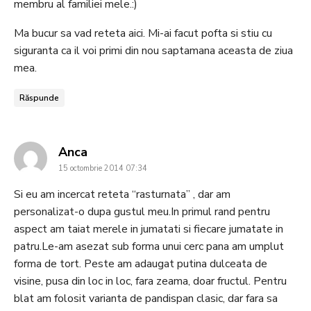
membru al familiei mele.:)
Ma bucur sa vad reteta aici. Mi-ai facut pofta si stiu cu
siguranta ca il voi primi din nou saptamana aceasta de ziua
mea.
Răspunde
says:
Anca
15 octombrie 2014 07:34
Si eu am incercat reteta “rasturnata” , dar am
personalizat-o dupa gustul meu.In primul rand pentru
aspect am taiat merele in jumatati si fiecare jumatate in
patru.Le-am asezat sub forma unui cerc pana am umplut
forma de tort. Peste am adaugat putina dulceata de
visine, pusa din loc in loc, fara zeama, doar fructul. Pentru
blat am folosit varianta de pandispan clasic, dar fara sa