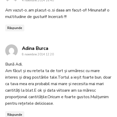
4 noiembrie 2014 16:40
Am vazut-o..am placut-o..si daaa am facut-o!! Minunata!! o
multitudine de gusturi!! Incercati !!!
Răspunde
says:
Adina Burca
8 noiembrie 2014 12:20
Bună Adi,
Am făcut și eu reteta ta de tort și urmăresc cu mare
interes și drag postările tale.Tortul a ieșit foarte bun, doar
ca tava mea era probabil mai mare și necesita mai mari
cantități la blat.E ok și data viitoare am sa măresc
proporțional cantitățile.Oricum e foarte gustos.Mulțumim
pentru rețetele delicioase.
Răspunde