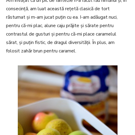
Am învățat că un pic de fantezie n-a făcut rău nimănui și, în
consecință, am luat această rețetă clasică de tort
răsturnat și m-am jucat puțin cu ea. I-am adăugat nuci,
pentru că-mi plac, alune caju prăjite și sărate pentru
contrastul de gusturi și pentru că-mi place caramelul
sărat, și puțin fistic, de dragul diversității. În plus, am
folosit zahăr brun pentru caramel.