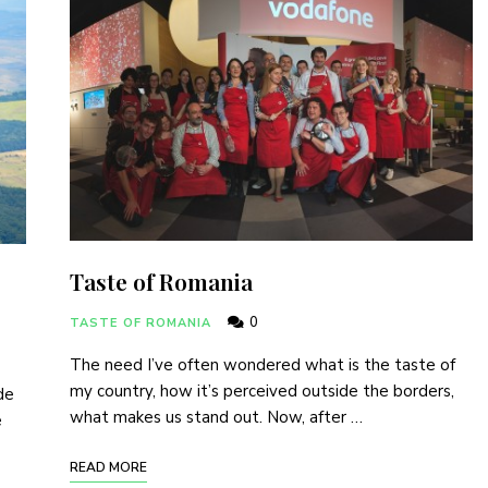
Taste of Romania
0
TASTE OF ROMANIA
The need I’ve often wondered what is the taste of
my country, how it’s perceived outside the borders,
de
what makes us stand out. Now, after …
e
READ MORE