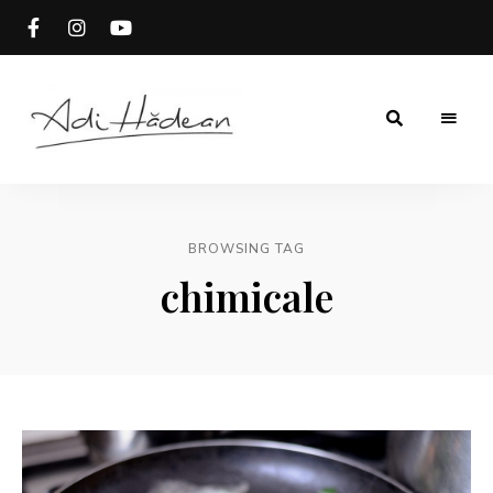
Rețete
Adi
fără
secrete
Hădean
BROWSING TAG
chimicale