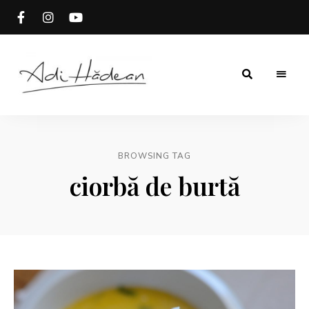
Rețete
Adi
fără
secrete
Hădean
BROWSING TAG
ciorbă de burtă