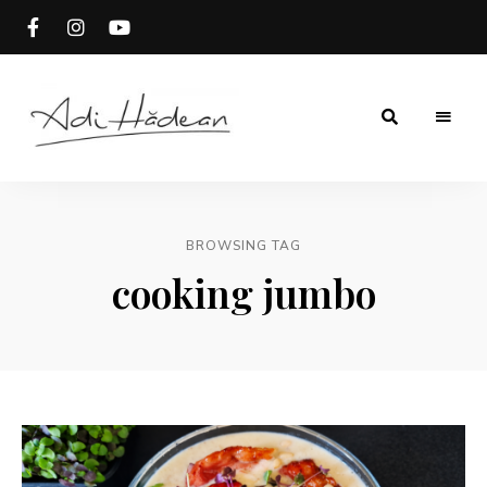
Rețete
Adi
fără
secrete
Hădean
BROWSING TAG
cooking jumbo