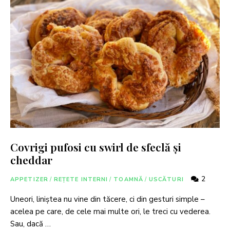
Covrigi pufosi cu swirl de sfeclă și
cheddar
2
APPETIZER
/
REȚETE INTERNI
/
TOAMNĂ
/
USCĂTURI
Uneori, liniștea nu vine din tăcere, ci din gesturi simple –
acelea pe care, de cele mai multe ori, le treci cu vederea.
Sau, dacă …