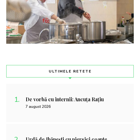
ULTIMELE RETETE
De vorbă cu internii: Ancuța Rațiu
7 august 2026
Urdă de Ibănești cu piersici coapte