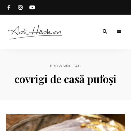
Rețete
Adi
fără
secrete
Hădean
BROWSING TAG
covrigi de casă pufoși