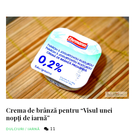
Crema de brânză pentru “Visul unei
nopți de iarnă”
11
DULCIURI
/
IARNĂ