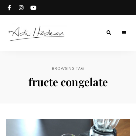
Rețete
Adi
fără
secrete
Hădean
BROWSING TAG
fructe congelate