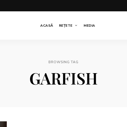
ACASĂ
REȚETE
MEDIA
BROWSING TAG
GARFISH