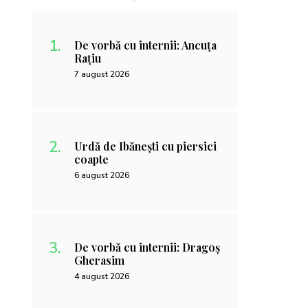
De vorbă cu internii: Ancuța
Rațiu
7 august 2026
Urdă de Ibănești cu piersici
coapte
6 august 2026
De vorbă cu internii: Dragoș
Gherasim
4 august 2026