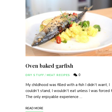
Oven baked garfish
0
DRY STUFF
/
MEAT RECIPES
My childhood was filled with a fish I didn’t want, I
couldn’t stand, I wouldn’t eat unless I was forced 
The only enjoyable experience …
READ MORE