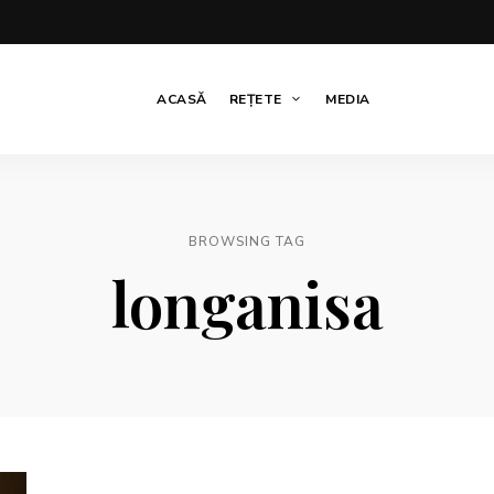
ACASĂ
REȚETE
MEDIA
BROWSING TAG
longanisa