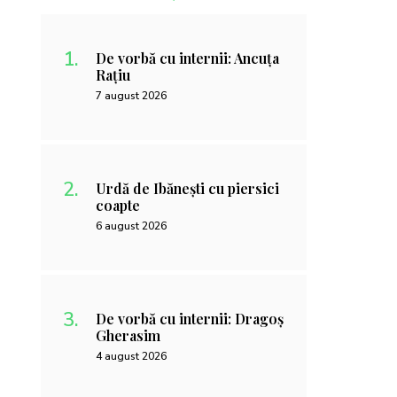
De vorbă cu internii: Ancuța
Rațiu
7 august 2026
Urdă de Ibănești cu piersici
coapte
6 august 2026
De vorbă cu internii: Dragoș
Gherasim
4 august 2026