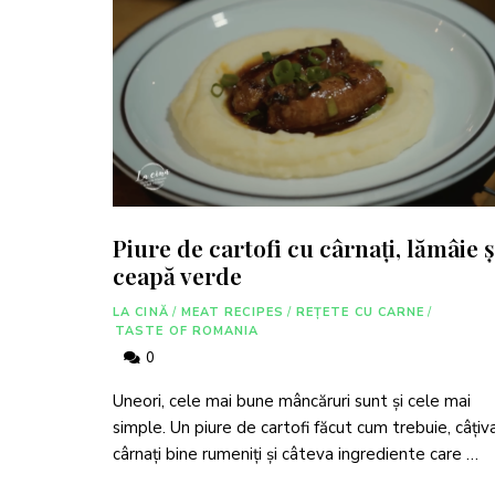
Piure de cartofi cu cârnați, lămâie ș
ceapă verde
LA CINĂ
/
MEAT RECIPES
/
REȚETE CU CARNE
/
TASTE OF ROMANIA
0
Uneori, cele mai bune mâncăruri sunt și cele mai
simple. Un piure de cartofi făcut cum trebuie, câțiv
cârnați bine rumeniți și câteva ingrediente care …