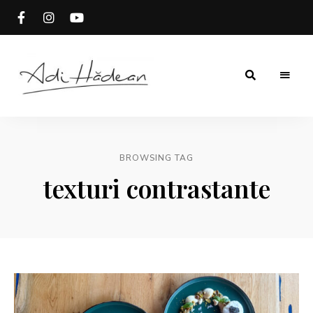
Rețete
Adi
fără
secrete
Hădean
BROWSING TAG
texturi contrastante