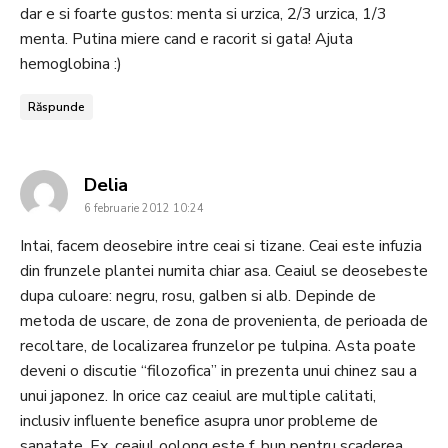
dar e si foarte gustos: menta si urzica, 2/3 urzica, 1/3
menta. Putina miere cand e racorit si gata! Ajuta
hemoglobina :)
Răspunde
says:
Delia
6 februarie 2012 10:24
Intai, facem deosebire intre ceai si tizane. Ceai este infuzia
din frunzele plantei numita chiar asa. Ceaiul se deosebeste
dupa culoare: negru, rosu, galben si alb. Depinde de
metoda de uscare, de zona de provenienta, de perioada de
recoltare, de localizarea frunzelor pe tulpina. Asta poate
deveni o discutie “filozofica” in prezenta unui chinez sau a
unui japonez. In orice caz ceaiul are multiple calitati,
inclusiv influente benefice asupra unor probleme de
sanatate. Ex. ceaiul oolong este f. bun pentru scaderea