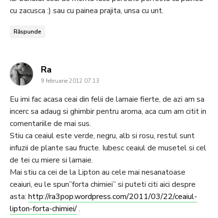
cu zacusca :) sau cu painea prajita, unsa cu unt.
Răspunde
says:
Ra
9 februarie 2012 07:13
Eu imi fac acasa ceai din felii de lamaie fierte, de azi am sa
incerc sa adaug si ghimbir pentru aroma, aca cum am citit in
comentariile de mai sus.
Stiu ca ceaiul este verde, negru, alb si rosu, restul sunt
infuzii de plante sau fructe. Iubesc ceaiul de musetel si cel
de tei cu miere si lamaie.
Mai stiu ca cei de la Lipton au cele mai nesanatoase
ceaiuri, eu le spun”forta chimiei” si puteti citi aici despre
asta:
http://ra3pop.wordpress.com/2011/03/22/ceaiul-
lipton-forta-chimiei/
.