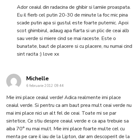
Ador ceaiul din radacina de ghibir si lamiie proaspata.
Eu il fierb cel putin 20-30 de minute la foc mic pina
scade putin apa si gustul este foarte puternic. Apoi
scot ghimbirul, adaug apa fiarta si un plic de ceai alb
sau verde si miere cind se mai raceste. Este o
bunatate, baut de placere si cu placere, nu numai cind
sint racita :) love xx
says:
Michelle
6 februarie 2012 09:44
Mie imi place ceaiul verde! Adica realmente imi place
ceaiul verde. Si pentru ca am baut prea mult ceai verde nu
mai imi place nici un alt fel de ceai. Toate mi se par
sintetice, Ce stiu despre ceaiul verde e ca apa trebuie sa
aiba 70° nu mai mult. Mie imi place foarte multe cel cu
menta pe care il iau de la Lipton, dar am descoperit de la