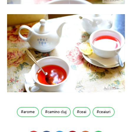
arome
camino cluj
ceai
ceaiuri