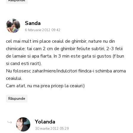
Răspunde
says:
Sanda
6 februarie 2012 09:42
cel mai mult imi place ceaiul de ghimbir, nature nu din
chimicale: tai cam 2 cm de ghimbir feliute subtiri, 2-3 felii
de lamaie si apa fiarta. In 3 min este gata si gustos (f bun
si cand esti racit).
Nu folosesc zahar/miere/indulcitori fiindca-i schimba aroma
ceaiului.
Cam atat, nu ma prea pricep la ceaiuri:)
Răspunde
says:
Yolanda
30 martie 2012 05:29