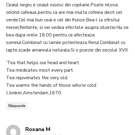
Ceaiul negru e ceaiul rusesc din copilarie.Poate inlocui
oricind cafeaua pentru ca are mai multa cofeina decit cel
verde.Cel mai bun ceai e cel din frunze.Bea-l la sfirsitul
mesei,fierbinte, si vei vedea efectele asupra siluetei.Nu se
bea dupa orele 18,00 pentru ca afecteaza
somnul.Combinat cu lamiie potenteaza fierul.Combinat cu
lapte,scade amareala naturala.Si o poezie din secolul XVII:
‘Tea that helps our head and heart.
Tea medicates most every part.
Tea rejuvenates the very old.
Tea warms the hands of those who’re cold.’
J.Jonker,Amsterdam,1670
Răspunde
says:
Roxana M