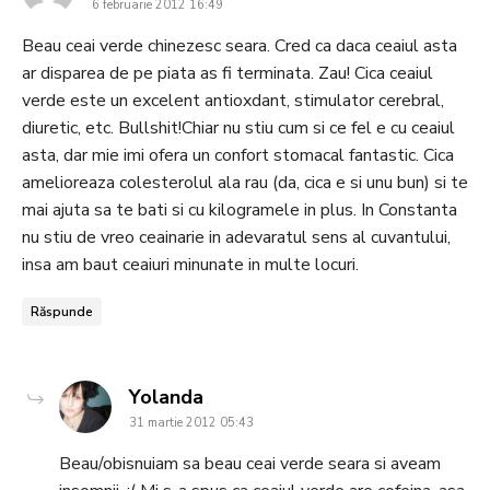
6 februarie 2012 16:49
Beau ceai verde chinezesc seara. Cred ca daca ceaiul asta
ar disparea de pe piata as fi terminata. Zau! Cica ceaiul
verde este un excelent antioxdant, stimulator cerebral,
diuretic, etc. Bullshit!Chiar nu stiu cum si ce fel e cu ceaiul
asta, dar mie imi ofera un confort stomacal fantastic. Cica
amelioreaza colesterolul ala rau (da, cica e si unu bun) si te
mai ajuta sa te bati si cu kilogramele in plus. In Constanta
nu stiu de vreo ceainarie in adevaratul sens al cuvantului,
insa am baut ceaiuri minunate in multe locuri.
Răspunde
says:
Yolanda
31 martie 2012 05:43
Beau/obisnuiam sa beau ceai verde seara si aveam