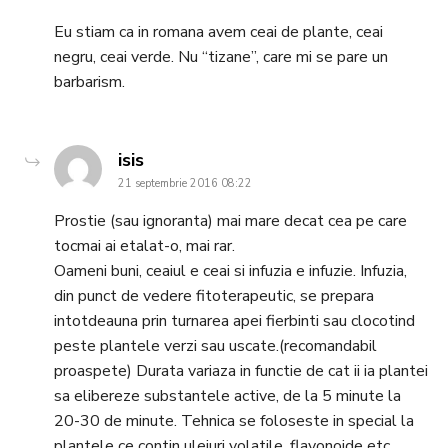
Eu stiam ca in romana avem ceai de plante, ceai
negru, ceai verde. Nu “tizane”, care mi se pare un
barbarism.
says:
isis
21 septembrie 2016 08:22
Prostie (sau ignoranta) mai mare decat cea pe care
tocmai ai etalat-o, mai rar.
Oameni buni, ceaiul e ceai si infuzia e infuzie. Infuzia,
din punct de vedere fitoterapeutic, se prepara
intotdeauna prin turnarea apei fierbinti sau clocotind
peste plantele verzi sau uscate.(recomandabil
proaspete) Durata variaza in functie de cat ii ia plantei
sa elibereze substantele active, de la 5 minute la
20-30 de minute. Tehnica se foloseste in special la
plantele ce contin uleiuri volatile, flavonoide etc