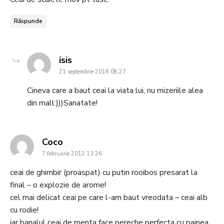
Răspunde
says:
isis
21 septembrie 2016 08:27
Cineva care a baut ceai la viata lui, nu mizeriile alea
din mall:)))Sanatate!
says:
Coco
7 februarie 2012 13:26
ceai de ghimbir (proaspat) cu putin rooibos presarat la
final – o explozie de arome!
cel mai delicat ceai pe care l-am baut vreodata – ceai alb
cu rodie!
iar banalul ceai de menta face pereche perfecta cu painea