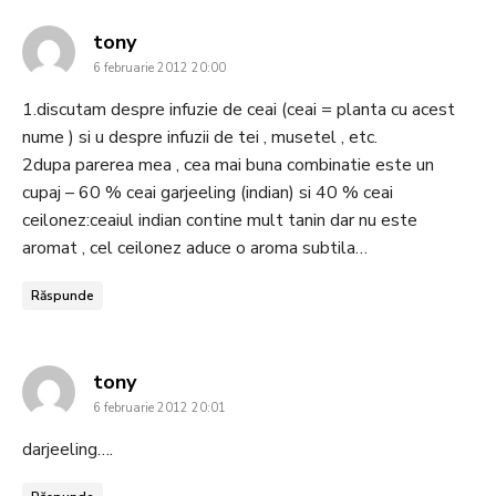
says:
tony
6 februarie 2012 20:00
1.discutam despre infuzie de ceai (ceai = planta cu acest
nume ) si u despre infuzii de tei , musetel , etc.
2dupa parerea mea , cea mai buna combinatie este un
cupaj – 60 % ceai garjeeling (indian) si 40 % ceai
ceilonez:ceaiul indian contine mult tanin dar nu este
aromat , cel ceilonez aduce o aroma subtila…
Răspunde
says:
tony
6 februarie 2012 20:01
darjeeling….