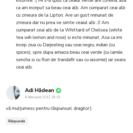
insomnii. :( Mi s-a spus ca ceaiul verde are cofeina, asa
ca am inceput sa beau ceai alb. Am cumparat ceai alb
cu zmeura de la Lipton. Are un gust minunat de
zmeura dar nu prea se simte ceaiul alb :// Am
cumparat ceai alb de la Whittard of Chelsea (white
tea wih lemon and rose) si este minunat. Asa ca imi
incep ziua cu Darjeeling sau ceai negru, indian (cu
spices), spre dupa amiaza beau ceai verde (cu lamiie,
sencha si cu flori de trandafir sau cu iasomie) iar seara
ceai alb.
says:
Adi Hădean
6 februarie 2012 18:01
vă mulțumesc pentru răspunsuri, dragilor:)
Răspunde