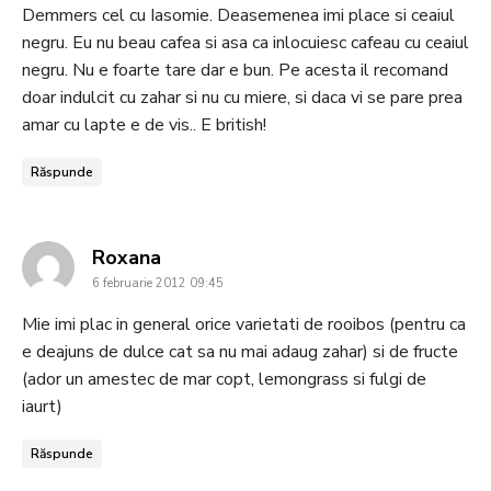
Demmers cel cu Iasomie. Deasemenea imi place si ceaiul
negru. Eu nu beau cafea si asa ca inlocuiesc cafeau cu ceaiul
negru. Nu e foarte tare dar e bun. Pe acesta il recomand
doar indulcit cu zahar si nu cu miere, si daca vi se pare prea
amar cu lapte e de vis.. E british!
Răspunde
says:
Roxana
6 februarie 2012 09:45
Mie imi plac in general orice varietati de rooibos (pentru ca
e deajuns de dulce cat sa nu mai adaug zahar) si de fructe
(ador un amestec de mar copt, lemongrass si fulgi de
iaurt)
Răspunde