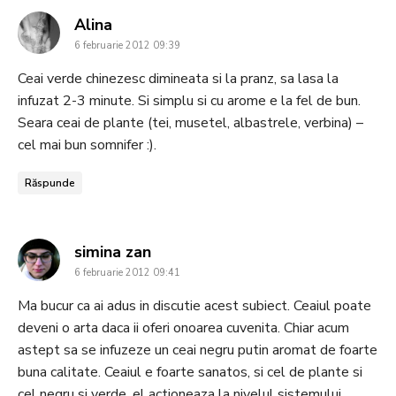
says:
Alina
6 februarie 2012 09:39
Ceai verde chinezesc dimineata si la pranz, sa lasa la
infuzat 2-3 minute. Si simplu si cu arome e la fel de bun.
Seara ceai de plante (tei, musetel, albastrele, verbina) –
cel mai bun somnifer :).
Răspunde
says:
simina zan
6 februarie 2012 09:41
Ma bucur ca ai adus in discutie acest subiect. Ceaiul poate
deveni o arta daca ii oferi onoarea cuvenita. Chiar acum
astept sa se infuzeze un ceai negru putin aromat de foarte
buna calitate. Ceaiul e foarte sanatos, si cel de plante si
cel negru si verde, el actioneaza la nivelul sistemului