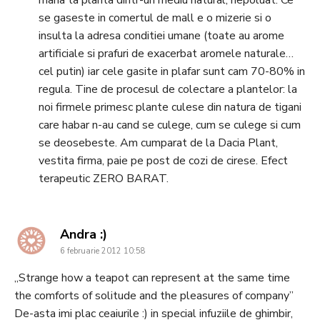
mana ta planta dintr-un mediu natural, nepoluat. Ce
se gaseste in comertul de mall e o mizerie si o
insulta la adresa conditiei umane (toate au arome
artificiale si prafuri de exacerbat aromele naturale…
cel putin) iar cele gasite in plafar sunt cam 70-80% in
regula. Tine de procesul de colectare a plantelor: la
noi firmele primesc plante culese din natura de tigani
care habar n-au cand se culege, cum se culege si cum
se deosebeste. Am cumparat de la Dacia Plant,
vestita firma, paie pe post de cozi de cirese. Efect
terapeutic ZERO BARAT.
says:
Andra :)
6 februarie 2012 10:58
„Strange how a teapot can represent at the same time
the comforts of solitude and the pleasures of company”
De-asta imi plac ceaiurile :) in special infuziile de ghimbir,