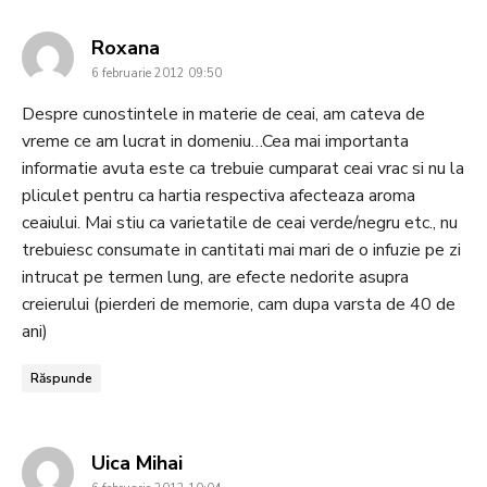
says:
Roxana
6 februarie 2012 09:50
Despre cunostintele in materie de ceai, am cateva de
vreme ce am lucrat in domeniu…Cea mai importanta
informatie avuta este ca trebuie cumparat ceai vrac si nu la
pliculet pentru ca hartia respectiva afecteaza aroma
ceaiului. Mai stiu ca varietatile de ceai verde/negru etc., nu
trebuiesc consumate in cantitati mai mari de o infuzie pe zi
intrucat pe termen lung, are efecte nedorite asupra
creierului (pierderi de memorie, cam dupa varsta de 40 de
ani)
Răspunde
says:
Uica Mihai