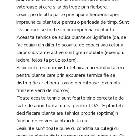
valoroase si care s-ar distruge prin fierbere.
Ceaiul pe de alta parte presupune fierberea apei
impreuna cu plantele pentru o perioada de timp. Sunt
ceaiuri care se fierb si o ora impreuna cu planta.
Aceasta tehnica se aplica plantelor lignifiate (da, se
fac ceaiuri din diferite scoarte de copac) sau celor a
caror substante active sunt greu solubile (exemplu:
iedera, folosita pt uz extern).
Si bineinteles mai exista tehnica maceratului la rece,
pentru plante care prin expunere termica fie se
distrug fie ar elibera toxine periculoase (exemplu:
frunzele verzi de morcov).
Toate aceste tehnici sunt foarte bine cercetate de
sute de ani in toata lumea pentru TOATE plantele,
deci fiecare planta are tehnica proprie (optima)in
functie de ce vrei sa obtii de la ea.
Ceaiurile sunt toate bune cu conditia sa culegi cu