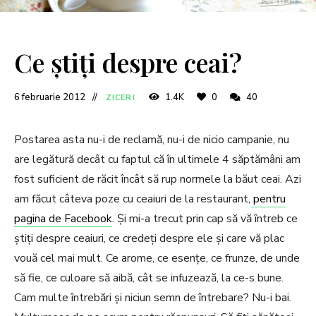
Ce știți despre ceai?
6 februarie 2012
1.4K
0
40
ZICERI
Postarea asta nu-i de reclamă, nu-i de nicio campanie, nu
are legătură decât cu faptul că în ultimele 4 săptămâni am
fost suficient de răcit încât să rup normele la băut ceai. Azi
am făcut câteva poze cu ceaiuri de la restaurant,
pentru
pagina de Facebook
. Și mi-a trecut prin cap să vă întreb ce
știți despre ceaiuri, ce credeți despre ele și care vă plac
vouă cel mai mult. Ce arome, ce esențe, ce frunze, de unde
să fie, ce culoare să aibă, cât se infuzează, la ce-s bune.
Cam multe întrebări și niciun semn de întrebare? Nu-i bai.