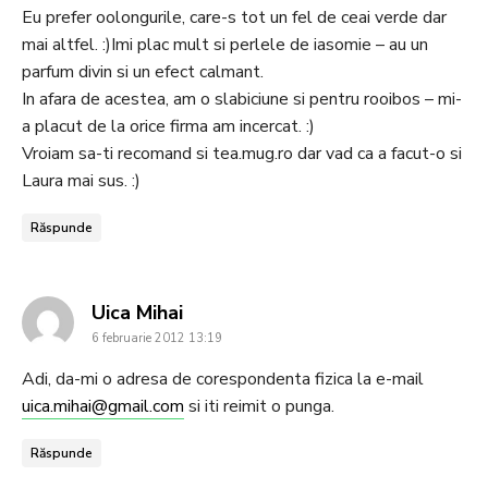
Eu prefer oolongurile, care-s tot un fel de ceai verde dar
mai altfel. :)Imi plac mult si perlele de iasomie – au un
parfum divin si un efect calmant.
In afara de acestea, am o slabiciune si pentru rooibos – mi-
a placut de la orice firma am incercat. :)
Vroiam sa-ti recomand si tea.mug.ro dar vad ca a facut-o si
Laura mai sus. :)
Răspunde
says:
Uica Mihai
6 februarie 2012 13:19
Adi, da-mi o adresa de corespondenta fizica la e-mail
uica.mihai@gmail.com
si iti reimit o punga.
Răspunde