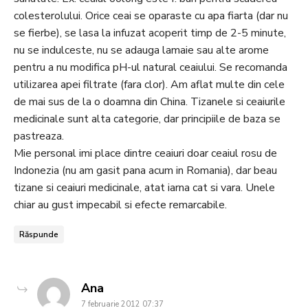
colesterolului. Orice ceai se oparaste cu apa fiarta (dar nu
se fierbe), se lasa la infuzat acoperit timp de 2-5 minute,
nu se indulceste, nu se adauga lamaie sau alte arome
pentru a nu modifica pH-ul natural ceaiului. Se recomanda
utilizarea apei filtrate (fara clor). Am aflat multe din cele
de mai sus de la o doamna din China. Tizanele si ceaiurile
medicinale sunt alta categorie, dar principiile de baza se
pastreaza.
Mie personal imi place dintre ceaiuri doar ceaiul rosu de
Indonezia (nu am gasit pana acum in Romania), dar beau
tizane si ceaiuri medicinale, atat iarna cat si vara. Unele
chiar au gust impecabil si efecte remarcabile.
Răspunde
says:
Ana
7 februarie 2012 07:37