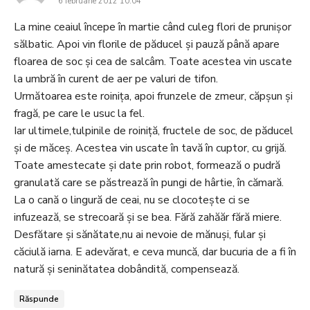
6 februarie 2012 10:04
La mine ceaiul începe în martie când culeg flori de prunişor
sălbatic. Apoi vin florile de păducel şi pauză până apare
floarea de soc şi cea de salcâm. Toate acestea vin uscate
la umbră în curent de aer pe valuri de tifon.
Următoarea este roiniţa, apoi frunzele de zmeur, căpşun şi
fragă, pe care le usuc la fel.
Iar ultimele,tulpinile de roiniţă, fructele de soc, de păducel
şi de măceş. Acestea vin uscate în tavă în cuptor, cu grijă.
Toate amestecate şi date prin robot, formează o pudră
granulată care se păstrează în pungi de hârtie, în cămară.
La o cană o lingură de ceai, nu se clocoteşte ci se
infuzează, se strecoară şi se bea. Fără zahăăr fără miere.
Desfătare şi sănătate,nu ai nevoie de mănuşi, fular şi
căciulă iarna. E adevărat, e ceva muncă, dar bucuria de a fi în
natură şi seninătatea dobândită, compensează.
Răspunde