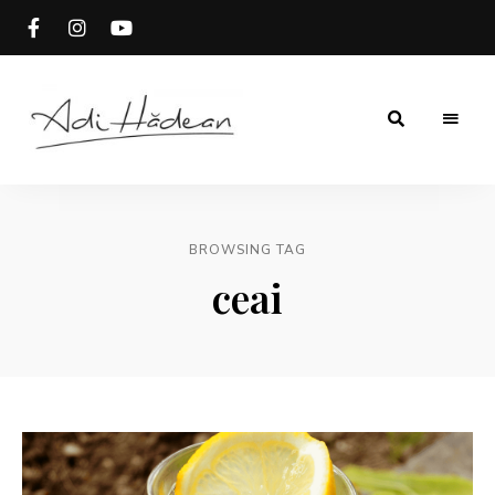
Rețete
Adi
fără
secrete
Hădean
BROWSING TAG
ceai