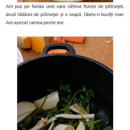
Am pus pe fundul unei oale câteva frunze de pătrunjel,
două rădăcini de pătrunjel și o ceapă, tăiate-n bucăți mari.
Am așezat carnea peste ele.