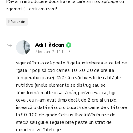
PS- ai in introducere doua fraze la care am ras aproape cu
zgomot :) . esti amuzant!
Răspunde
says:
Adi Hădean
7 februarie 2014 16:58
sigur că într-o oră poate fi gata, întrebarea e: ce fel de
“gata”? poți să coci carnea 10, 20, 30 de ore (la
temperaturi joase), fără să o văduvești de calitățile
nutritive (unele elemente se distrug sau se
transformă, multe însă rămân, pierzi ceva, câștigi
ceva). eu n-am avut timp decât de 2 ore și un pic.
încearcă o dată să coci o bucată de carne de vită 8 ore
la 90-100 de grade Celsius, învelită în frunze de
sfeclă sau gulie, legate bine peste un strat de
mirodenii. vei înțelege.