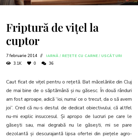
Friptură de vițel la
cuptor
7 februarie 2014
IARNĂ
/
REȚETE CU CARNE
/
USCĂTURI
3.1K
0
36
Caut ficat de vițel pentru o rețetă. Bat măcelăriile din Cluj
de mai bine de o săptămână și nu găsesc. În două rânduri
am fost aproape, adică “ioi, numa’ ce o trecut, da o să avem
joi”. Cred că nu-s destul de dedicat obiectivului, că altfel
nu-mi explic insuccesul. Și apropo de lucruri pe care le
găsești sau, mai degrabă nu le găsești, mi se pare
dezolantă și descurajantă lipsa ofertei din piețele agro-