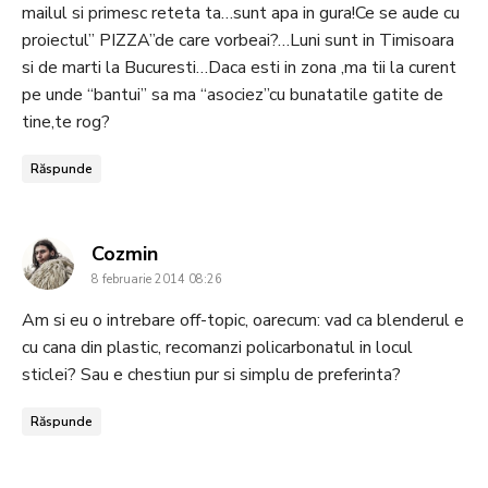
mailul si primesc reteta ta…sunt apa in gura!Ce se aude cu
proiectul” PIZZA”de care vorbeai?…Luni sunt in Timisoara
si de marti la Bucuresti…Daca esti in zona ,ma tii la curent
pe unde “bantui” sa ma “asociez”cu bunatatile gatite de
tine,te rog?
Răspunde
says:
Cozmin
8 februarie 2014 08:26
Am si eu o intrebare off-topic, oarecum: vad ca blenderul e
cu cana din plastic, recomanzi policarbonatul in locul
sticlei? Sau e chestiun pur si simplu de preferinta?
Răspunde