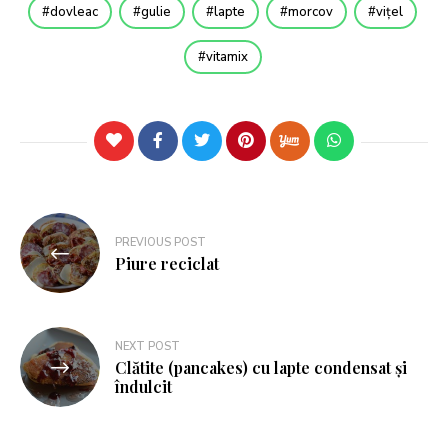
dovleac
gulie
lapte
morcov
vițel
vitamix
PREVIOUS POST
Piure reciclat
NEXT POST
Clătite (pancakes) cu lapte condensat și
îndulcit