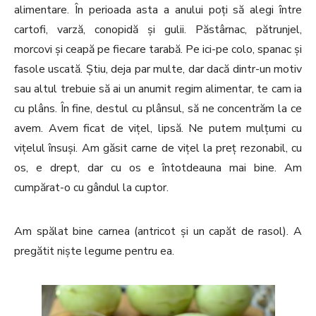
alimentare. În perioada asta a anului poți să alegi între
cartofi, varză, conopidă și gulii. Păstârnac, pătrunjel,
morcovi și ceapă pe fiecare tarabă. Pe ici-pe colo, spanac și
fasole uscată. Știu, deja par multe, dar dacă dintr-un motiv
sau altul trebuie să ai un anumit regim alimentar, te cam ia
cu plâns. În fine, destul cu plânsul, să ne concentrăm la ce
avem. Avem ficat de vițel, lipsă. Ne putem mulțumi cu
vițelul însuși. Am găsit carne de vițel la preț rezonabil, cu
os, e drept, dar cu os e întotdeauna mai bine. Am
cumpărat-o cu gândul la cuptor.
Am spălat bine carnea (antricot și un capăt de rasol). A
pregătit niște legume pentru ea.