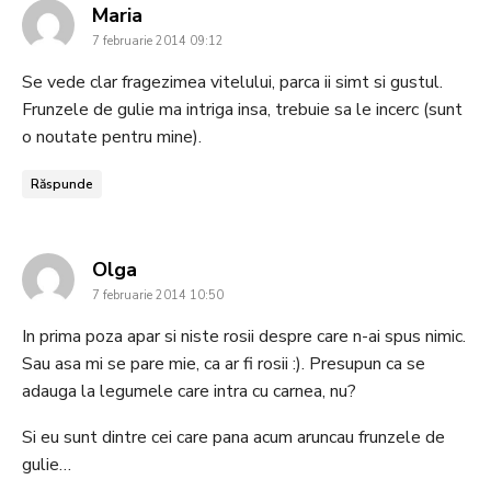
says:
Maria
7 februarie 2014 09:12
Se vede clar fragezimea vitelului, parca ii simt si gustul.
Frunzele de gulie ma intriga insa, trebuie sa le incerc (sunt
o noutate pentru mine).
Răspunde
says:
Olga
7 februarie 2014 10:50
In prima poza apar si niste rosii despre care n-ai spus nimic.
Sau asa mi se pare mie, ca ar fi rosii :). Presupun ca se
adauga la legumele care intra cu carnea, nu?
Si eu sunt dintre cei care pana acum aruncau frunzele de
gulie…