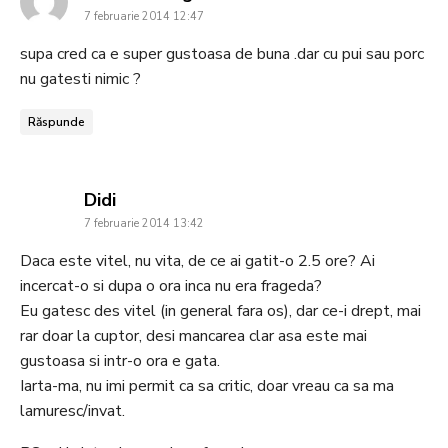
7 februarie 2014 12:47
supa cred ca e super gustoasa de buna .dar cu pui sau porc
nu gatesti nimic ?
Răspunde
says:
Didi
7 februarie 2014 13:42
Daca este vitel, nu vita, de ce ai gatit-o 2.5 ore? Ai
incercat-o si dupa o ora inca nu era frageda?
Eu gatesc des vitel (in general fara os), dar ce-i drept, mai
rar doar la cuptor, desi mancarea clar asa este mai
gustoasa si intr-o ora e gata.
Iarta-ma, nu imi permit ca sa critic, doar vreau ca sa ma
lamuresc/invat.