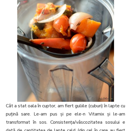
Cât a stat oala în cuptor, am fiert guliile (cuburi) în lapte cu
puțină sare. Le-am pus și pe ele-n Vitamix și le-am
transformat în sos. Consistența/vâscozitatea sosului e
dată de cantitatea de lapte cald (din cel în care au fiert