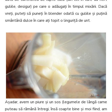
guliile, desigur) pe care o adăugați în timpul mixării. Dacă
vreți, puteți să puneți în blender odată cu guliile și puțină
smântână dulce în care ați topit o linguriță de unt.
Așadar, avem un piure și un sos (legumele de lângă carne
puteau să rămână întregi, însă coapte bine și moi fiind, am