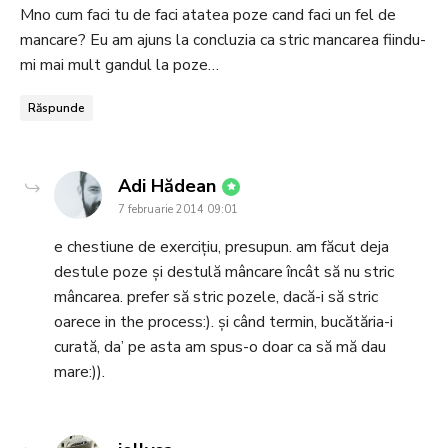
Mno cum faci tu de faci atatea poze cand faci un fel de
mancare? Eu am ajuns la concluzia ca stric mancarea fiindu-
mi mai mult gandul la poze…
Răspunde
says:
Adi Hădean
7 februarie 2014 09:01
e chestiune de exercițiu, presupun. am făcut deja
destule poze și destulă mâncare încât să nu stric
mâncarea. prefer să stric pozele, dacă-i să stric
oarece in the process:). și când termin, bucătăria-i
curată, da’ pe asta am spus-o doar ca să mă dau
mare:)).