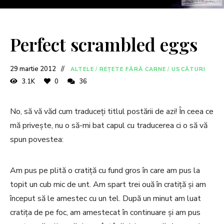
Perfect scrambled eggs
29 martie 2012
ALTELE
/
REȚETE FĂRĂ CARNE
/
USCĂTURI
3.1K
0
36
No, să vă văd cum traduceți titlul postării de azi! În ceea ce
mă privește, nu o să-mi bat capul cu traducerea ci o să vă
spun povestea:
Am pus pe plită o cratiță cu fund gros în care am pus la
topit un cub mic de unt. Am spart trei ouă în cratiță și am
început să le amestec cu un tel. După un minut am luat
cratița de pe foc, am amestecat în continuare și am pus