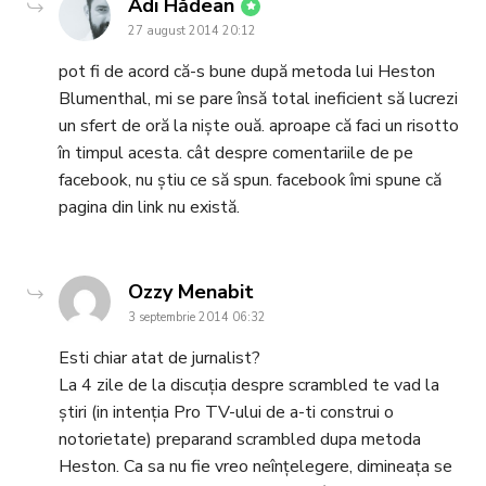
says:
Adi Hădean
27 august 2014 20:12
pot fi de acord că-s bune după metoda lui Heston
Blumenthal, mi se pare însă total ineficient să lucrezi
un sfert de oră la niște ouă. aproape că faci un risotto
în timpul acesta. cât despre comentariile de pe
facebook, nu știu ce să spun. facebook îmi spune că
pagina din link nu există.
says:
Ozzy Menabit
3 septembrie 2014 06:32
Esti chiar atat de jurnalist?
La 4 zile de la discuția despre scrambled te vad la
știri (in intenția Pro TV-ului de a-ti construi o
notorietate) preparand scrambled dupa metoda
Heston. Ca sa nu fie vreo neînțelegere, dimineața se