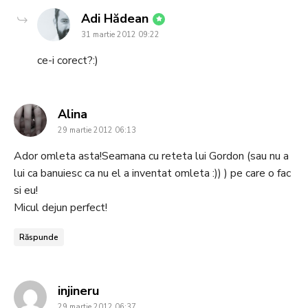
says:
Adi Hădean
31 martie 2012 09:22
ce-i corect?:)
says:
Alina
29 martie 2012 06:13
Ador omleta asta!Seamana cu reteta lui Gordon (sau nu a
lui ca banuiesc ca nu el a inventat omleta :)) ) pe care o fac
si eu!
Micul dejun perfect!
Răspunde
says:
injineru
29 martie 2012 06:37