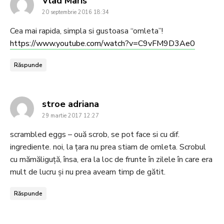
says:
Vlad Maris
20 septembrie 2016 18:34
Cea mai rapida, simpla si gustoasa “omleta”!
https://www.youtube.com/watch?v=C9vFM9D3Ae0
Răspunde
says:
stroe adriana
29 martie 2017 12:27
scrambled eggs – ouă scrob, se pot face si cu dif.
ingrediente. noi, la țara nu prea stiam de omleta. Scrobul
cu mămăliguță, însa, era la loc de frunte în zilele în care era
mult de lucru și nu prea aveam timp de gătit.
Răspunde