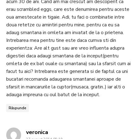
acum 30 de ani. Cand am mai crescut am descoperit ca
erau scrambled eggs, care este denumirea pentru aceste
oua amestecate in tigaie. Adi, tu faci o combinatie intre
doua retetze cu amintiri pentru mine, pentru ca eu sa
adaug smantana in omleta am invatat de la o prietena.
Intrebarea mea pentru tine este daca cumva sti din
experientza: Are alt gust sau are vreo influenta adupra
digestiei daca adaugi smantana de la inceput(pentru
omleta de ex bat ouale cu smantana) sau la sfarsit cum ai
facut tu aici? Intrebarea este generata si de faptul ca uni
bucatari recomanda adaugarea smantanei aproape de
sfarsit in mancarurile la cuptor(musaca, gratin..) iar alti o
adauga impreuna cu oul batut de la inceput.
Răspunde
says:
veronica