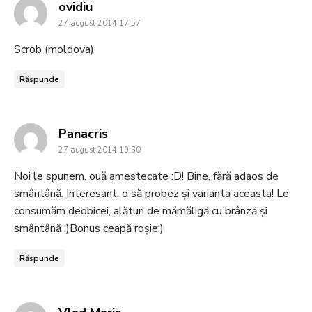
says:
ovidiu
27 august 2014 17:57
Scrob (moldova)
Răspunde
says:
Panacris
27 august 2014 19:30
Noi le spunem, ouă amestecate :D! Bine, fără adaos de
smântână. Interesant, o să probez și varianta aceasta! Le
consumăm deobicei, alături de mămăligă cu brânză și
smântână ;)Bonus ceapă roșie;)
Răspunde