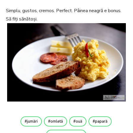
Simplu, gustos, cremos. Perfect. Pâinea neagră e bonus.
Să fiți sănătoși.
jumări
omletă
ouă
papară