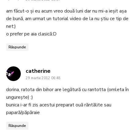
am făcut-o și eu acum vreo două luni dar nu mi-a ieșit așa
de bună, am urmat un tutorial video de la nu știu ce tip de
net:)
o prefer pe aia clasică:D
Răspunde
says:
catherine
29 martie 2012 06:48
dorina, ratota din bihor are legătură cu rantotta (omleta în
ungureşte) :)
bunica i-ar fi zis acestui preparat ouă răntălite sau
papară/păpăraie
Răspunde