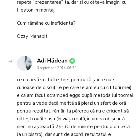
repeta “prezentarea” ta, dar si cu câteva imagini cu
Heston in montaj.
Cum rămâne cu ineficienta?
Ozzy Menabit
says:
Adi Hădean
3 septembrie 2014 06:39
ce nu ai văzut tu în știre( pentru că știrile nu-s
curioase de discuțiile pe care le am eu cu cititorii mei)
e că am făcut scrambed eggs după metoda lui tocmai
pentru a vede dacă merită să pierzi un sfert de oră
pentru rezultat. rămân la părerea că nu e eficient să
gătești ouăle așa (în viața reală, în umea obișnuită,
nieni nu așteaptă 25-30 de minute pentru o omletă
la un bistro), dar sunt de acord, rezultatul e