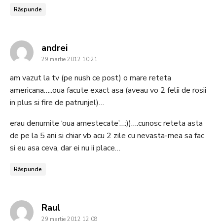
Răspunde
says:
andrei
29 martie 2012 10:21
am vazut la tv (pe nush ce post) o mare reteta
americana…..oua facute exact asa (aveau vo 2 felii de rosii
in plus si fire de patrunjel)…
erau denumite ‘oua amestecate’…:))….cunosc reteta asta
de pe la 5 ani si chiar vb acu 2 zile cu nevasta-mea sa fac
si eu asa ceva, dar ei nu ii place…
Răspunde
says:
Raul
29 martie 2012 12:08