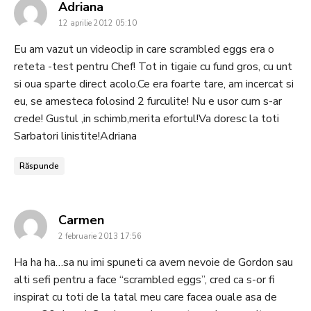
says:
Adriana
12 aprilie 2012 05:10
Eu am vazut un videoclip in care scrambled eggs era o
reteta -test pentru Chef! Tot in tigaie cu fund gros, cu unt
si oua sparte direct acolo.Ce era foarte tare, am incercat si
eu, se amesteca folosind 2 furculite! Nu e usor cum s-ar
crede! Gustul ,in schimb,merita efortul!Va doresc la toti
Sarbatori linistite!Adriana
Răspunde
says:
Carmen
2 februarie 2013 17:56
Ha ha ha…sa nu imi spuneti ca avem nevoie de Gordon sau
alti sefi pentru a face “scrambled eggs”, cred ca s-or fi
inspirat cu toti de la tatal meu care facea ouale asa de