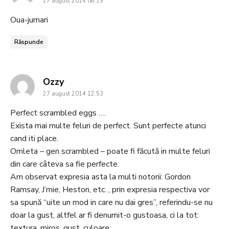
27 august 2014 08:19
Oua-jumari
Răspunde
says:
Ozzy
27 august 2014 12:53
Perfect scrambled eggs ….
Exista mai multe feluri de perfect. Sunt perfecte atunci
cand iti place.
Omleta – gen scrambled – poate fi făcută in multe feluri
din care câteva sa fie perfecte.
Am observat expresia asta la multi notorii: Gordon
Ramsay, J’mie, Heston, etc. , prin expresia respectiva vor
sa spună “uite un mod in care nu dai gres”, referindu-se nu
doar la gust, altfel ar fi denumit-o gustoasa, ci la tot:
textura, miros, gust, culoare…