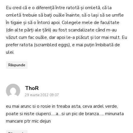
Eu cred că e o diferenţă între ratotă şi omletă, că la
omletă trebuie să baţi ouăle înainte, să o laşi să se umfle
în tigaie şi să o întorci apoi. Colegele mele de facultate
(din alte părţi ale ţării) au fost scandalizate când m-au
văzut cum fac ouăle, dar apoi le-a plăcut şi lor mai mult. Eu
prefer ratota (scrambled eggs), e mai puţin îmbibată de
ulei.
Răspunde
says:
ThoR
29 martie 2012 09:07
eu mai arunc si o rosie in treaba asta, ceva ardel verde,
poate si niste ciuperci…..a…si un pic de branza….. minunata
mancare ptr mic dejun