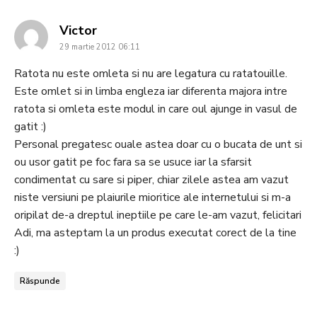
says:
Victor
29 martie 2012 06:11
Ratota nu este omleta si nu are legatura cu ratatouille.
Este omlet si in limba engleza iar diferenta majora intre
ratota si omleta este modul in care oul ajunge in vasul de
gatit :)
Personal pregatesc ouale astea doar cu o bucata de unt si
ou usor gatit pe foc fara sa se usuce iar la sfarsit
condimentat cu sare si piper, chiar zilele astea am vazut
niste versiuni pe plaiurile mioritice ale internetului si m-a
oripilat de-a dreptul ineptiile pe care le-am vazut, felicitari
Adi, ma asteptam la un produs executat corect de la tine
:)
Răspunde