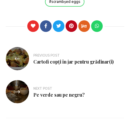
scrambșed eggs
PREVIOUS POST
Cartofi copți în jar pentru grădinar(i)
NEXT POST
Pe verde sau pe negru?