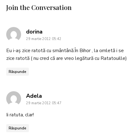
Join the Conversation
says:
dorina
29 martie 2012 05:42
Eu i-aș zice ratotă cu smântână.În Bihor , la omletă i se
zice ratotă ( nu cred că are vreo legătură cu Ratatouille)
Răspunde
says:
Adela
29 martie 2012 05:47
Ii ratuta, clar!
Răspunde