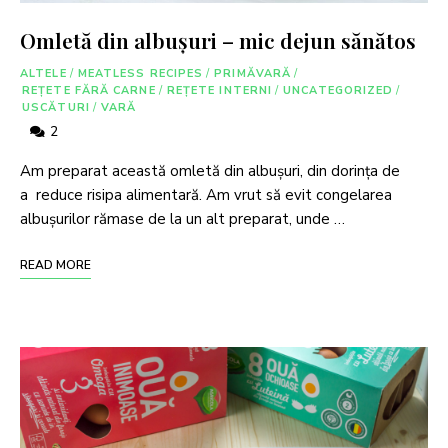
Omletă din albușuri – mic dejun sănătos
ALTELE
/
MEATLESS RECIPES
/
PRIMĂVARĂ
/
REȚETE FĂRĂ CARNE
/
REȚETE INTERNI
/
UNCATEGORIZED
/
USCĂTURI
/
VARĂ
2
Am preparat această omletă din albușuri, din dorința de
a reduce risipa alimentară. Am vrut să evit congelarea
albușurilor rămase de la un alt preparat, unde …
READ MORE