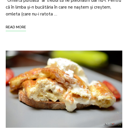
“Omletă pufoasă” ar trebui să fie pleonasm dar nu-i. Pentru
că în limba și-n bucătăria în care ne naștem și creștem,
omleta (care nu-i ratota …
READ MORE