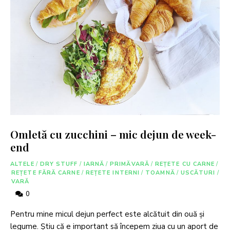
Omletă cu zucchini – mic dejun de week-
end
ALTELE
/
DRY STUFF
/
IARNĂ
/
PRIMĂVARĂ
/
REȚETE CU CARNE
/
REȚETE FĂRĂ CARNE
/
REȚETE INTERNI
/
TOAMNĂ
/
USCĂTURI
/
VARĂ
0
Pentru mine micul dejun perfect este alcătuit din ouă și
legume. Știu că e important să începem ziua cu un aport de