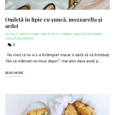
Omletă în lipie cu șuncă, mozzarella și
ardei
ALTELE
/
APPETIZER
/
REȚETE CU CARNE
/
REȚETE INTERNI
/
UNCATEGORIZED
0
Nu cred că nu vi s-a întâmplat macar o dată să vă întrebați
‘Noi ce mâncam la micul dejun?’, mai ales daca aveți și …
READ MORE