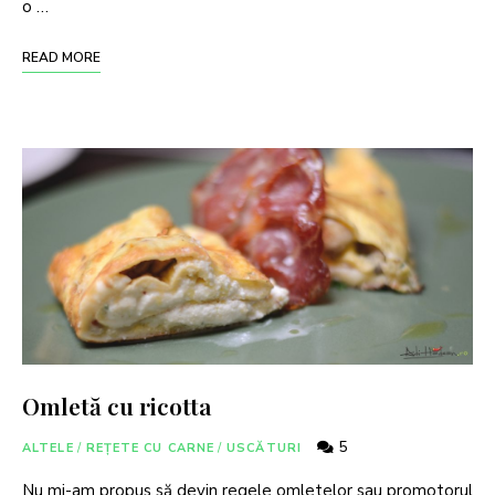
o …
READ MORE
Omletă cu ricotta
5
ALTELE
/
REȚETE CU CARNE
/
USCĂTURI
Nu mi-am propus să devin regele omletelor sau promotorul