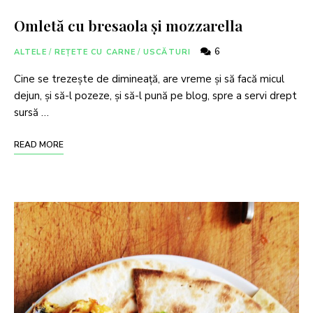
Omletă cu bresaola și mozzarella
6
ALTELE
/
REȚETE CU CARNE
/
USCĂTURI
Cine se trezește de dimineață, are vreme și să facă micul
dejun, și să-l pozeze, și să-l pună pe blog, spre a servi drept
sursă …
READ MORE