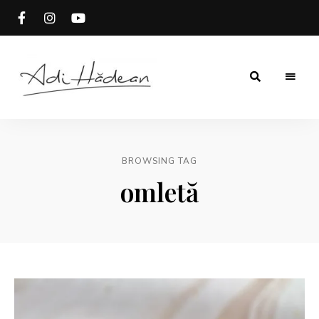
Rețete
Adi
fără
secrete
Hădean
BROWSING TAG
omletă