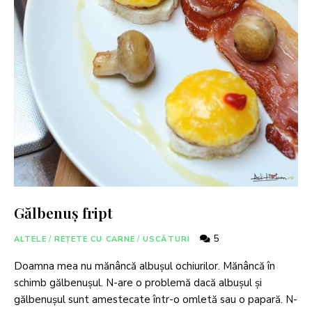
Gălbenuș fript
5
ALTELE
/
REȚETE CU CARNE
/
USCĂTURI
Doamna mea nu mănâncă albușul ochiurilor. Mănâncă în
schimb gălbenușul. N-are o problemă dacă albușul și
gălbenușul sunt amestecate într-o omletă sau o papară. N-