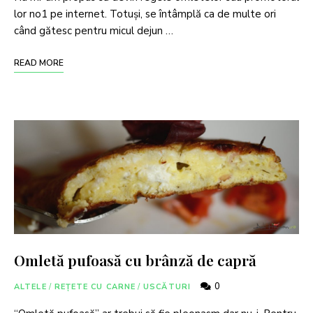
lor no1 pe internet. Totuși, se întâmplă ca de multe ori
când gătesc pentru micul dejun …
READ MORE
Omletă pufoasă cu brânză de capră
0
ALTELE
/
REȚETE CU CARNE
/
USCĂTURI